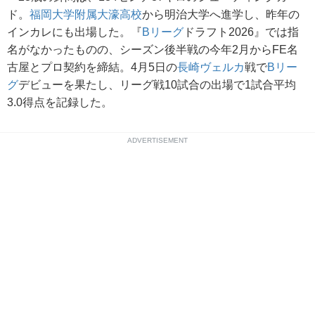
ド。
福岡大学附属大濠高校
から明治大学へ進学し、昨年の
インカレにも出場した。『
Bリーグ
ドラフト2026』では指
名がなかったものの、シーズン後半戦の今年2月からFE名
古屋とプロ契約を締結。4月5日の
長崎ヴェルカ
戦で
Bリー
グ
デビューを果たし、リーグ戦10試合の出場で1試合平均
3.0得点を記録した。
ADVERTISEMENT