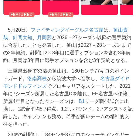
5月20日、
ファイティングイーグルス名古屋
は、
笹山貴
哉
、
針間大知
、
月岡熙
と2026－27シーズン以降の選手契約
に合意したことを発表した。笹山は2027－28シーズンまで
の2年契約、針間は2～3年目に選手オプションを含む3年契
約、月岡は3年目に選手オプションを含む3年契約となる。
三重県出身で33歳の笹山は、180センチ77キロのポイン
トガード。
洛南高校
から筑波大学へ進学し、
名古屋ダイヤ
モンドドルフィンズ
でプロキャリアをスタートした。2021
年に7シーズン所属した名古屋Dを離れ、FE名古屋へ移籍。
所属4年目となった今シーズンは、
B1
リーグ戦44試合に出
場し、1試合平均5.7得点、1.2リバウンド、2.7アシストを記
録した。キャプテンも務め、若手が多いチームの精神的支
柱を担った。
23歳の針間は、184センチ87キロのシューティングガー