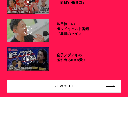
『B MY HERO!』
島田慎二の
ポッドキャスト番組
『島田のマイク』
金子ノブアキの
溢れ出るNBA愛！
VIEW MORE