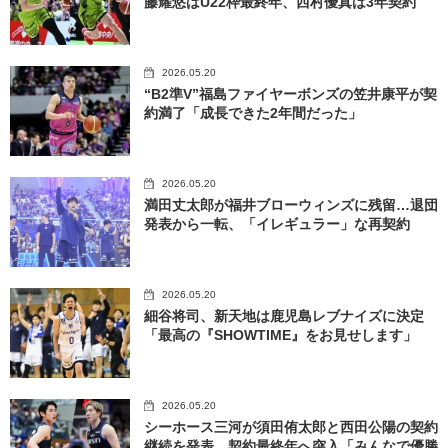
藤耀悠はU22枠最終年、西村優真は3年契約
2026.05.20
“B2準V”福島ファイヤーボンズの笠井康平が契
約満了「成長できた2年間だった」
2026.05.20
満田丈太郎が福井ブローウィンズに残留…退団
発表から一転、「イレギュラー」な再契約
2026.05.20
細谷将司、新天地は鹿児島レブナイズに決定
「最高の『SHOWTIME』をお見せします」
2026.05.20
シーホース三河が須田侑太郎と西田公陽の契約
継続を発表…契約最終年へ突入「みんなで優勝