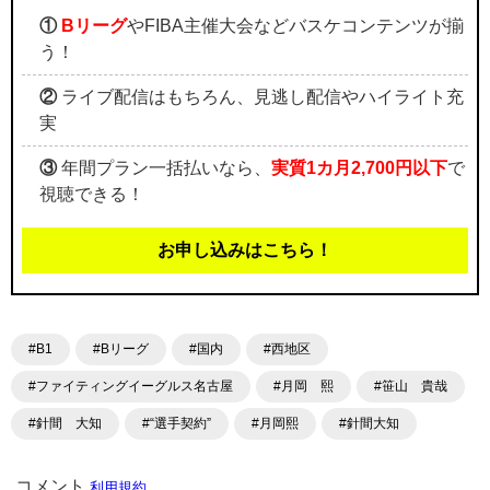
①
Bリーグ
やFIBA主催大会などバスケコンテンツが揃
う！
②
ライブ配信はもちろん、見逃し配信やハイライト充
実
③
年間プラン一括払いなら、
実質1カ月2,700円以下
で
視聴できる！
お申し込みはこちら！
#B1
#Bリーグ
#国内
#西地区
#ファイティングイーグルス名古屋
#月岡 熙
#笹山 貴哉
#針間 大知
#“選手契約”
#月岡熙
#針間大知