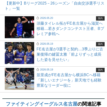
【更新中】Bリーグ2025－26シーズン「自由交渉選手リス
ト」一覧
2026.05.20
国内
須藤タイレル拓がFE名古屋から滋賀へ
移籍…若きダンクコンテスト王者、Bプ
レミア参戦へ
2026.05.19
国内
FE名古屋が3選手と契約…3季ぶりに古
巣復帰の鍵冨太雅「前よりずっと成長
した姿を見せたい」
2026.05.19
国内
並里成がFE名古屋から横浜BCへ移籍
「新しいエナジーを」新天地でも経験
豊富なリーダー役に
ファイティングイーグルス名古屋
の関連記事