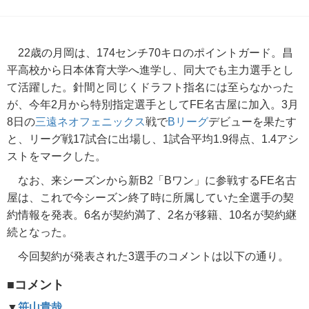
22歳の月岡は、174センチ70キロのポイントガード。昌
平高校から日本体育大学へ進学し、同大でも主力選手とし
て活躍した。針間と同じくドラフト指名には至らなかった
が、今年2月から特別指定選手としてFE名古屋に加入。3月
8日の
三遠ネオフェニックス
戦で
Bリーグ
デビューを果たす
と、リーグ戦17試合に出場し、1試合平均1.9得点、1.4アシ
ストをマークした。
なお、来シーズンから新B2「Bワン」に参戦するFE名古
屋は、これで今シーズン終了時に所属していた全選手の契
約情報を発表。6名が契約満了、2名が移籍、10名が契約継
続となった。
今回契約が発表された3選手のコメントは以下の通り。
■コメント
▼
笹山貴哉