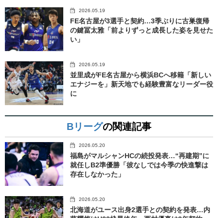
2026.05.19
FE名古屋が3選手と契約…3季ぶりに古巣復帰
の鍵冨太雅「前よりずっと成長した姿を見せた
い」
2026.05.19
並里成がFE名古屋から横浜BCへ移籍「新しい
エナジーを」新天地でも経験豊富なリーダー役
に
Bリーグ
の関連記事
2026.05.20
福島がマルシャンHCの続投発表…“再建期”に
就任しB2準優勝「彼なしでは今季の快進撃は
存在しなかった」
2026.05.20
北海道がユース出身2選手との契約を発表…内