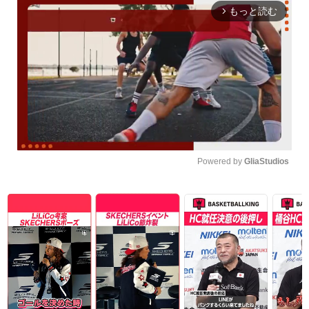
もっと読む
arrow_forward_ios
Powered by 
GliaStudios
Unmute