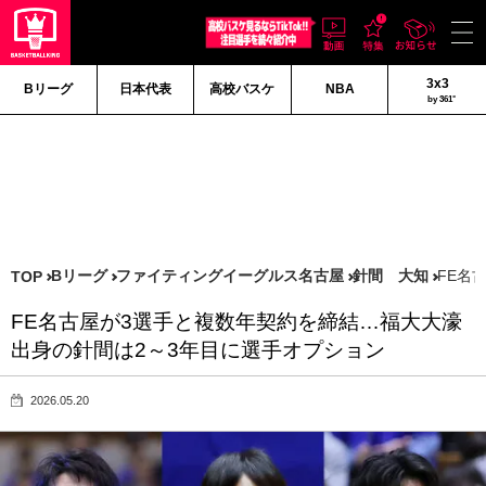
3x3
Bリーグ
日本代表
高校バスケ
NBA
by 361°
Bリーグ
ファイティングイーグルス名古屋
針間 大知
FE名
TOP
FE名古屋が3選手と複数年契約を締結…福大大濠
出身の針間は2～3年目に選手オプション
2026.05.20