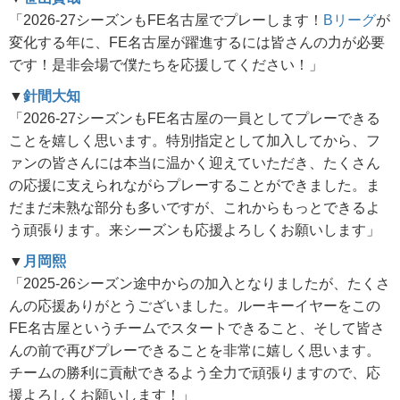
「2026-27シーズンもFE名古屋でプレーします！
Bリーグ
が
変化する年に、FE名古屋が躍進するには皆さんの力が必要
です！是非会場で僕たちを応援してください！」
▼
針間大知
「2026-27シーズンもFE名古屋の一員としてプレーできる
ことを嬉しく思います。特別指定として加入してから、フ
ァンの皆さんには本当に温かく迎えていただき、たくさん
の応援に支えられながらプレーすることができました。ま
だまだ未熟な部分も多いですが、これからもっとできるよ
う頑張ります。来シーズンも応援よろしくお願いします」
▼
月岡熙
「2025-26シーズン途中からの加入となりましたが、たくさ
んの応援ありがとうございました。ルーキーイヤーをこの
FE名古屋というチームでスタートできること、そして皆さ
んの前で再びプレーできることを非常に嬉しく思います。
チームの勝利に貢献できるよう全力で頑張りますので、応
援よろしくお願いします！」