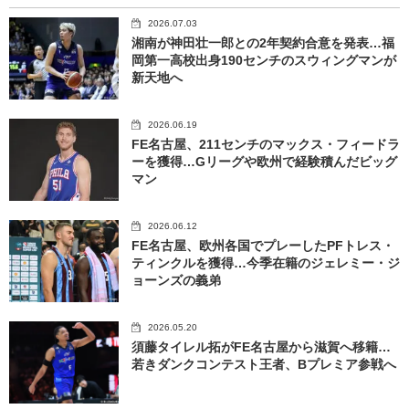
2026.07.03
湘南が神田壮一郎との2年契約合意を発表…福
岡第一高校出身190センチのスウィングマンが
新天地へ
2026.06.19
FE名古屋、211センチのマックス・フィードラ
ーを獲得…Gリーグや欧州で経験積んだビッグ
マン
2026.06.12
FE名古屋、欧州各国でプレーしたPFトレス・
ティンクルを獲得…今季在籍のジェレミー・ジ
ョーンズの義弟
2026.05.20
須藤タイレル拓がFE名古屋から滋賀へ移籍…
若きダンクコンテスト王者、Bプレミア参戦へ