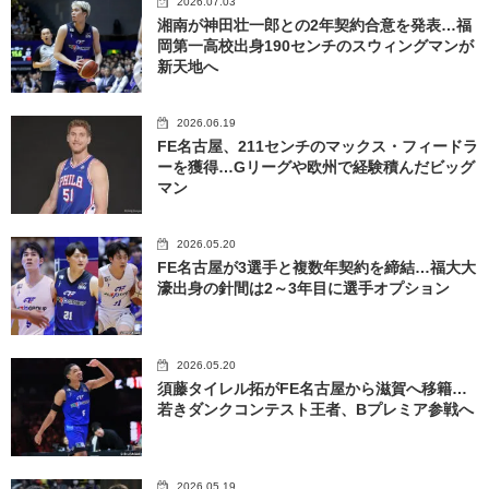
2026.07.03
湘南が神田壮一郎との2年契約合意を発表…福
岡第一高校出身190センチのスウィングマンが
新天地へ
2026.06.19
FE名古屋、211センチのマックス・フィードラ
ーを獲得…Gリーグや欧州で経験積んだビッグ
マン
2026.05.20
FE名古屋が3選手と複数年契約を締結…福大大
濠出身の針間は2～3年目に選手オプション
2026.05.20
須藤タイレル拓がFE名古屋から滋賀へ移籍…
若きダンクコンテスト王者、Bプレミア参戦へ
2026.05.19