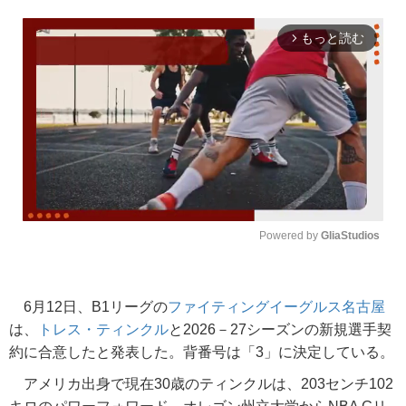
もっと読む
arrow_forward_ios
Powered by 
GliaStudios
Unmute
6月12日、B1リーグの
ファイティングイーグルス名古屋
は、
トレス・ティンクル
と2026－27シーズンの新規選手契
約に合意したと発表した。背番号は「3」に決定している。
アメリカ出身で現在30歳のティンクルは、203センチ102