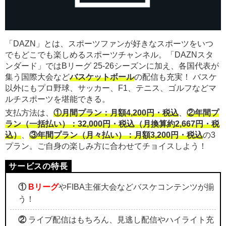
「DAZN」とは、スポーツファンが好きなスポーツをいつ
でもどこでも楽しめるスポーツチャンネル。「DAZNスタ
ンダード」ではBリーグ 25-26シーズンに加え、各国代表が
集う国際大会など
バスケットボール
の配信も充実！ バスケ
以外にもプロ野球、サッカー、F1、テニス、ゴルフなどマ
ルチスポーツを堪能できる。
支払方法は、
①月間プラン：月額4,200円・税込
、
②年間プ
ラン（一括払い）：32,000円・税込（月換算約2,667円・税
込）
、
③年間プラン（月々払い）：月額3,200円・税込
の3
プラン。ご自身の楽しみ方に合わせてチョイスしよう！
①
Bリーグ
やFIBA主催大会などバスケコンテンツが揃
う！
②
ライブ配信はもちろん、見逃し配信やハイライト充