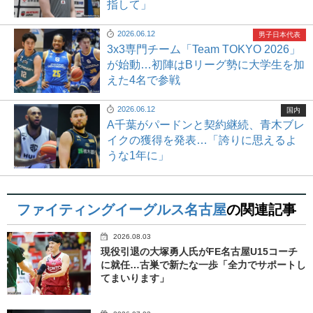
指して」
2026.06.12
男子日本代表
3x3専門チーム「Team TOKYO 2026」
が始動…初陣はBリーグ勢に大学生を加
えた4名で参戦
2026.06.12
国内
A千葉がパードンと契約継続、青木ブレ
イクの獲得を発表…「誇りに思えるよ
うな1年に」
ファイティングイーグルス名古屋
の関連記事
2026.08.03
現役引退の大塚勇人氏がFE名古屋U15コーチ
に就任…古巣で新たな一歩「全力でサポートし
てまいります」