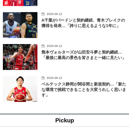
2026.06.12
A千葉がパードンと契約継続、青木ブレイクの
獲得を発表…「誇りに思えるような1年に」
2026.06.12
熊本ヴォルターズが山田安斗夢と契約継続…
「最後に最高の景色を皆さまと一緒に見たい」
2026.06.12
ベルテックス静岡が関谷間と新規契約…「新た
な環境で挑戦できることを大変うれしく思いま
す」
Pickup