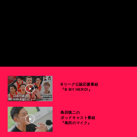
Bリーグ公認応援番組
『B MY HERO!』
島田慎二の
ポッドキャスト番組
『島田のマイク』