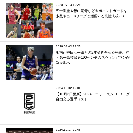
2020.07.13 19:29
五十嵐圭や篠山竜青など名ポイントガードを
多数輩出…Bリーグで活躍する北陸高校OB
2026.07.03 17:25
湘南が神田壮一郎との2年契約合意を発表…福
岡第一高校出身190センチのスウィングマンが
新天地へ
2024.10.02 15:00
【10月2日更新】2024－25シーズン B1リーグ
自由交渉選手リスト
2024.10.17 20:48