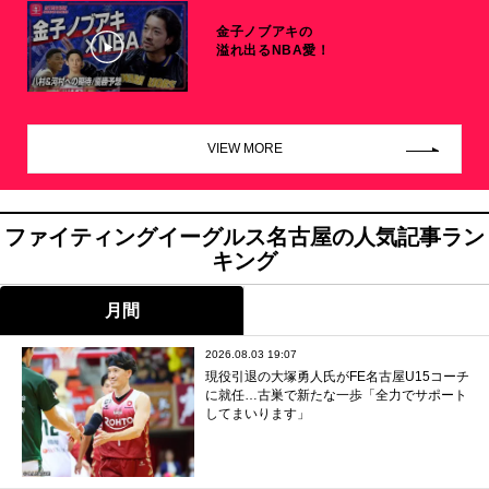
金子ノブアキの
溢れ出るNBA愛！
VIEW MORE
ファイティングイーグルス名古屋の人気記事ラン
キング
月間
2026.08.03 19:07
現役引退の大塚勇人氏がFE名古屋U15コーチ
に就任…古巣で新たな一歩「全力でサポート
してまいります」