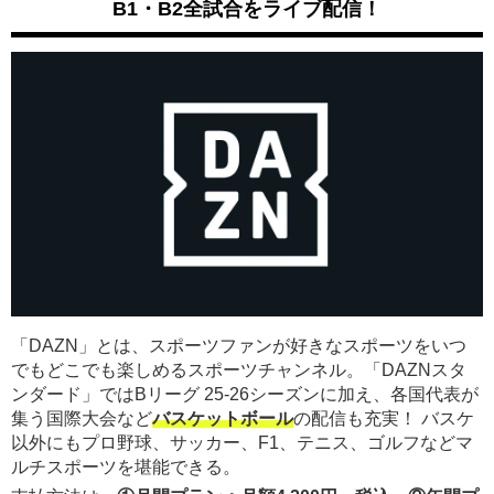
B1・B2全試合をライブ配信！
「DAZN」とは、スポーツファンが好きなスポーツをいつ
でもどこでも楽しめるスポーツチャンネル。「DAZNスタ
ンダード」ではBリーグ 25-26シーズンに加え、各国代表が
集う国際大会など
バスケットボール
の配信も充実！ バスケ
以外にもプロ野球、サッカー、F1、テニス、ゴルフなどマ
ルチスポーツを堪能できる。