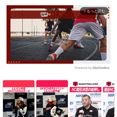
もっと読む
arrow_forward_ios
Powered by 
GliaStudios
Unmute