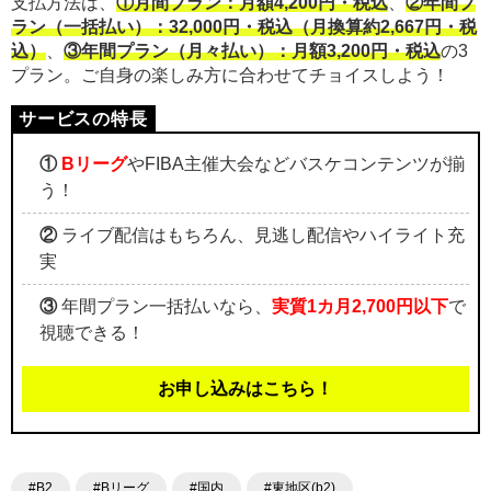
支払方法は、
①月間プラン：月額4,200円・税込
、
②年間プ
ラン（一括払い）：32,000円・税込（月換算約2,667円・税
込）
、
③年間プラン（月々払い）：月額3,200円・税込
の3
プラン。ご自身の楽しみ方に合わせてチョイスしよう！
①
Bリーグ
やFIBA主催大会などバスケコンテンツが揃
う！
②
ライブ配信はもちろん、見逃し配信やハイライト充
実
③
年間プラン一括払いなら、
実質1カ月2,700円以下
で
視聴できる！
お申し込みはこちら！
#B2
#Bリーグ
#国内
#東地区(b2)