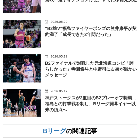
2026.05.20
“B2準V”福島ファイヤーボンズの笠井康平が契
約満了「成長できた2年間だった」
2026.05.18
B2ファイナルで対戦した元北海道コンビ「誇
らしかった」寺園脩斗と中野司に古巣が温かい
メッセージ
2026.05.17
神戸ストークスが2度目のB2プレーオフ制覇…
福島との打撃戦を制し、Bリーグ開幕イヤー以
来の頂点へ
Bリーグ
の関連記事