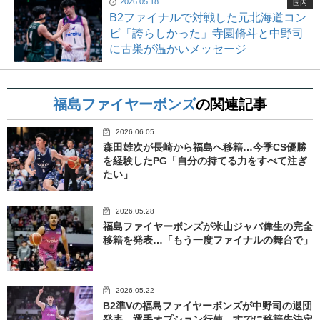
2026.05.18
国内
B2ファイナルで対戦した元北海道コン
ビ「誇らしかった」寺園脩斗と中野司
に古巣が温かいメッセージ
福島ファイヤーボンズ
の関連記事
2026.06.05
森田雄次が長崎から福島へ移籍…今季CS優勝
を経験したPG「自分の持てる力をすべて注ぎ
たい」
2026.05.28
福島ファイヤーボンズが米山ジャバ偉生の完全
移籍を発表…「もう一度ファイナルの舞台で」
2026.05.22
B2準Vの福島ファイヤーボンズが中野司の退団
発表…選手オプション行使、すでに移籍先決定