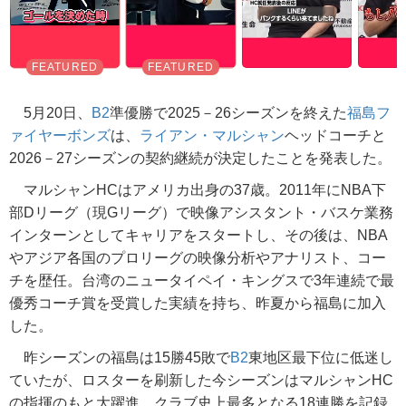
5月20日、
B2
準優勝で2025－26シーズンを終えた
福島フ
ァイヤーボンズ
は、
ライアン・マルシャン
ヘッドコーチと
2026－27シーズンの契約継続が決定したことを発表した。
マルシャンHCはアメリカ出身の37歳。2011年にNBA下
部Dリーグ（現Gリーグ）で映像アシスタント・バスケ業務
インターンとしてキャリアをスタートし、その後は、NBA
やアジア各国のプロリーグの映像分析やアナリスト、コー
チを歴任。台湾のニュータイペイ・キングスで3年連続で最
優秀コーチ賞を受賞した実績を持ち、昨夏から福島に加入
した。
昨シーズンの福島は15勝45敗で
B2
東地区最下位に低迷し
ていたが、ロスターを刷新した今シーズンはマルシャンHC
の指揮のもと大躍進。クラブ史上最多となる18連勝を記録