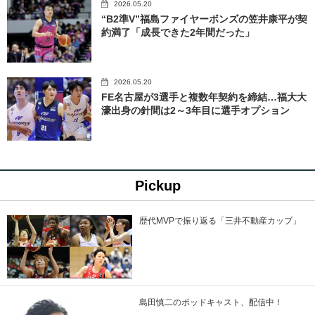
2026.05.20
“B2準V”福島ファイヤーボンズの笠井康平が契
約満了「成長できた2年間だった」
2026.05.20
FE名古屋が3選手と複数年契約を締結…福大大
濠出身の針間は2～3年目に選手オプション
Pickup
歴代MVPで振り返る「三井不動産カップ」
島田慎二のポッドキャスト、配信中！