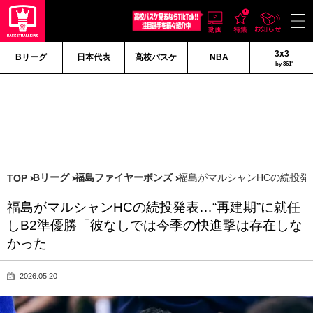
3x3
Bリーグ
日本代表
高校バスケ
NBA
by 361°
Bリーグ
福島ファイヤーボンズ
福島がマルシャンHCの続投発
TOP
福島がマルシャンHCの続投発表…“再建期”に就任
しB2準優勝「彼なしでは今季の快進撃は存在しな
かった」
2026.05.20