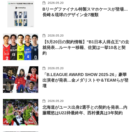
2026.05.20
Bリーグファイナル特製スマホケースが登場…
長崎＆琉球のデザイン全7種類
2026.05.20
【5月20日の契約情報】“B1日本人得点王”の去
就発表…ルーキー移籍、佐賀は一挙10名と契
約
2026.05.20
「B.LEAGUE AWARD SHOW 2025-26」豪華
出演者が発表…金メダリストや＆TEAMらが登
壇
2026.05.20
北海道がユース出身2選手との契約を発表…内
藤耀悠はU22枠最終年、西村優真は3年契約