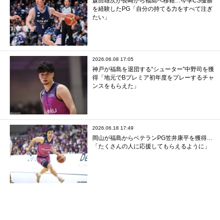
森田雄次が長崎から福島へ移籍…今季CS優勝
を経験したPG「自分の持てる力をすべて注ぎ
たい」
2026.06.08 17:05
神戸が福島を退団する“シューター”中野司を獲
得「地元でBプレミア初年度をプレーするチャ
ンスをもらえた」
2026.06.18 17:49
岡山が福島からベテランPG笠井康平を獲得…
「たくさんの人に応援してもらえるように」