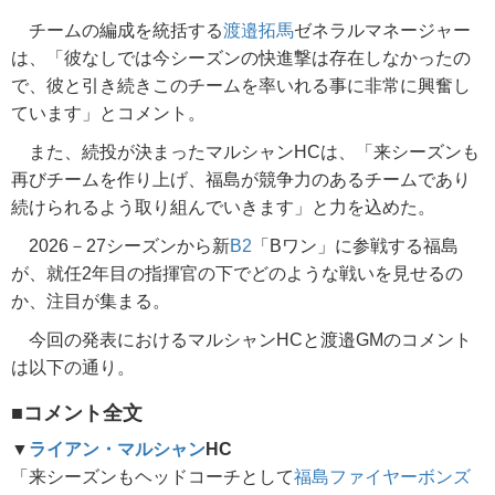
チームの編成を統括する
渡邉拓馬
ゼネラルマネージャー
は、「彼なしでは今シーズンの快進撃は存在しなかったの
で、彼と引き続きこのチームを率いれる事に非常に興奮し
ています」とコメント。
また、続投が決まったマルシャンHCは、「来シーズンも
再びチームを作り上げ、福島が競争力のあるチームであり
続けられるよう取り組んでいきます」と力を込めた。
2026－27シーズンから新
B2
「Bワン」に参戦する福島
が、就任2年目の指揮官の下でどのような戦いを見せるの
か、注目が集まる。
今回の発表におけるマルシャンHCと渡邉GMのコメント
は以下の通り。
■コメント全文
▼
ライアン・マルシャン
HC
「来シーズンもヘッドコーチとして
福島ファイヤーボンズ