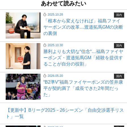
あわせて読みたい
2025.10.28
国内
「根本から変えなければ」福島ファイ
ヤーボンズの改革…渡邉拓馬GMの決断
の裏側
2025.10.30
国内
勝利よりも大切な“信念“…福島ファイヤ
ーボンズ・渡邉拓馬GM「経験を提供す
ることが自分の役割」
2026.05.20
国内
“B2準V”福島ファイヤーボンズの笠井康
平が契約満了「成長できた2年間だっ
た」
【更新中】Bリーグ2025－26シーズン「自由交渉選手リス
ト」一覧