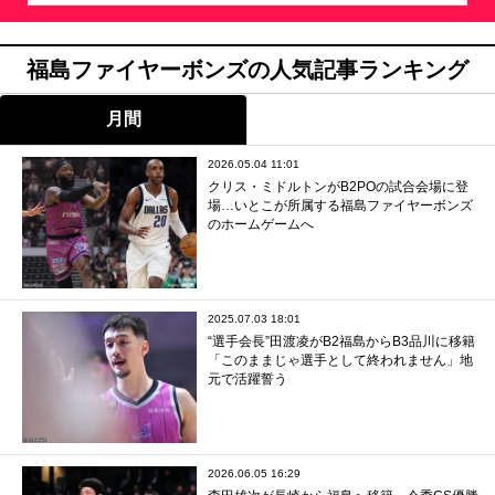
福島ファイヤーボンズの人気記事ランキング
月間
2026.05.04 11:01
クリス・ミドルトンがB2POの試合会場に登
場…いとこが所属する福島ファイヤーボンズ
のホームゲームへ
2025.07.03 18:01
“選手会長”田渡凌がB2福島からB3品川に移籍
「このままじゃ選手として終われません」地
元で活躍誓う
2026.06.05 16:29