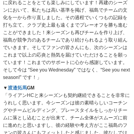
に戻れることをとても楽しみにしています！再建のシーズ
ンにおいて、私たちは高い基準を掲げ、福島でチームの文
化を一から作り直しました。その過程でいくつもの記録を
打ち立て、クラブ史上最も遠くまでプレーオフを勝ち進む
ことができました！来シーズンも再びチームを作り上げ、
福島が競争力のあるチームであり続けられるよう取り組ん
でいきます。そしてファンの皆さんにも、次のシーズンは
これまで以上の応炎と熱気を届けていただけることを願っ
ています！これまでのサポートに心から感謝しています。
そして今は “See you Wednesday” ではなく、“See you next
season!” です！」
▼
渡邉拓馬
GM
「ライアンHCと来シーズンも契約継続できることを非常に
うれしく思います。今シーズンは彼の素晴らしいコーチン
グやチームビルディング、プレースタイルをしっかりチー
ムに落とし込むことが出来て、チーム全体がスムーズに前
に進めたと思いますし、彼の経験や考え方がここ福島のフ
ァンの皆さんにもフィットしたと感じました。彼なしでは