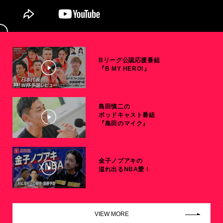
Bリーグ公認応援番組
『B MY HERO!』
島田慎二の
ポッドキャスト番組
『島田のマイク』
金子ノブアキの
溢れ出るNBA愛！
VIEW MORE