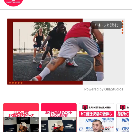
もっと読む
arrow_forward_ios
Powered by 
GliaStudios
Unmute