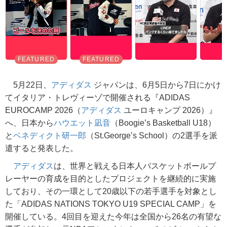
5月22日、
アディダス
ジャパンは、6月5日から7日にかけ
てイタリア・トレヴィーゾで開催される『ADIDAS
EUROCAMP 2026（
アディダス
ユーロキャンプ 2026）』
へ、日本から
ハウエット凪音
（Boogie’s Basketball U18）
と
ベネディクト研一郎
（St.George’s School）の2選手を派
遣すると発表した。
アディダス
は、世界と戦える日本人バスケットボールプ
レーヤーの育成を目的としたプロジェクトを継続的に実施
しており、その一環として20歳以下の若手選手を対象とし
た「ADIDAS NATIONS TOKYO U19 SPECIAL CAMP」を
開催している。4回目を迎えた今年は全国から26名の有望な