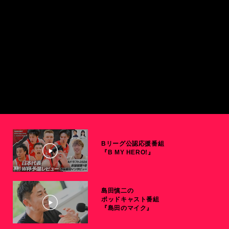
Bリーグ公認応援番組
『B MY HERO!』
島田慎二の
ポッドキャスト番組
『島田のマイク』