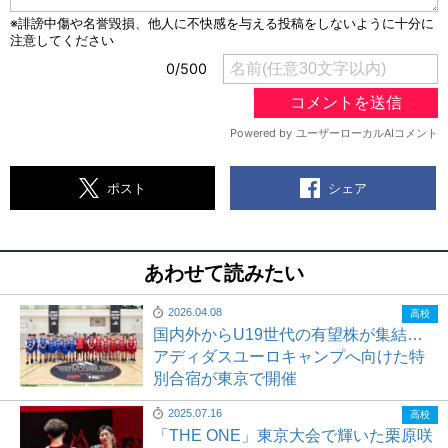
シェア
ポスト
あわせて読みたい
2026.04.08
高校
国内外からU19世代の有望株が集結…
アディダスユーロキャンプへ向けた特
別合宿が東京で開催
2025.07.16
高校
「THE ONE」東京大会で輝いた栗原咲