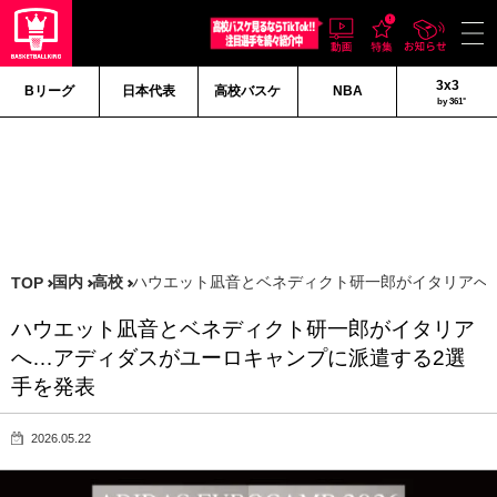
3x3
Bリーグ
日本代表
高校バスケ
NBA
by 361°
国内
高校
ハウエット凪音とベネディクト研一郎がイタリアへ
TOP
ハウエット凪音とベネディクト研一郎がイタリア
へ…アディダスがユーロキャンプに派遣する2選
手を発表
2026.05.22