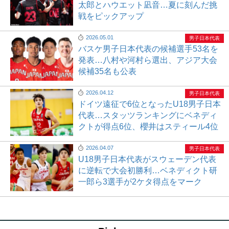
太郎とハウエット凪音…夏に刻んだ挑
戦をピックアップ
2026.05.01
男子日本代表
バスケ男子日本代表の候補選手53名を
発表…八村や河村ら選出、アジア大会
候補35名も公表
2026.04.12
男子日本代表
ドイツ遠征で6位となったU18男子日本
代表…スタッツランキングにベネディ
クトが得点6位、櫻井はスティール4位
2026.04.07
男子日本代表
U18男子日本代表がスウェーデン代表
に逆転で大会初勝利…ベネディクト研
一郎ら3選手が2ケタ得点をマーク