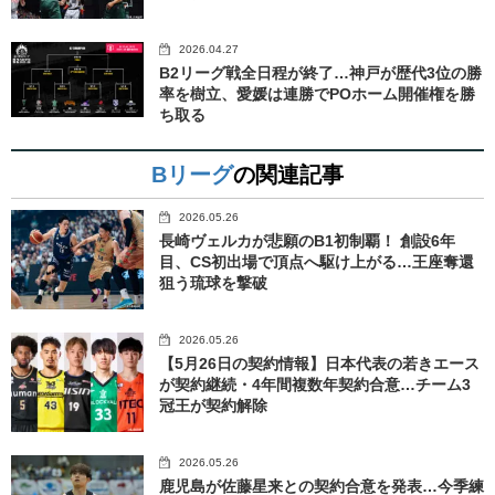
2026.04.27
B2リーグ戦全日程が終了…神戸が歴代3位の勝
率を樹立、愛媛は連勝でPOホーム開催権を勝
ち取る
Bリーグ
の関連記事
2026.05.26
長崎ヴェルカが悲願のB1初制覇！ 創設6年
目、CS初出場で頂点へ駆け上がる…王座奪還
狙う琉球を撃破
2026.05.26
【5月26日の契約情報】日本代表の若きエース
が契約継続・4年間複数年契約合意…チーム3
冠王が契約解除
2026.05.26
鹿児島が佐藤星来との契約合意を発表…今季練