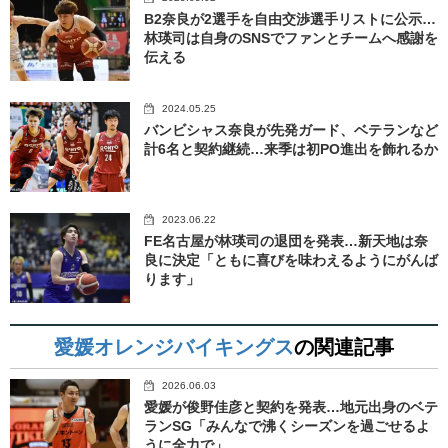
B2奈良が2選手を自由交渉選手リストに公示…
林瑛司は自身のSNSでファンとチームへ感謝を
伝える
2024.05.25
バンビシャス奈良が先発ガード、ベテランなど
計6名と契約継続…来季は初PO進出を飾れるか
2023.06.22
FE名古屋が林瑛司の退団を発表…新天地は奈
良に決定「ともに喜びを味わえるようにがんば
ります」
愛媛オレンジバイキングス
の関連記事
2026.06.03
愛媛が俊野佳彦と契約を発表…地元出身のベテ
ランSG「みんなで沸くシーズンを過ごせるよ
うに全力で」