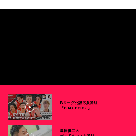
Bリーグ公認応援番組
『B MY HERO!』
島田慎二の
ポッドキャスト番組