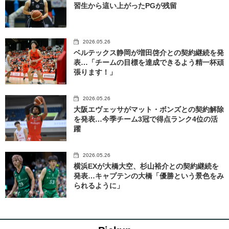
習生から這い上がったPGが残留
2026.05.26
ベルテックス静岡が増田啓介との契約継続を発
表…「チームの目標を達成できるよう精一杯頑
張ります！」
2026.05.26
大阪エヴェッサがマット・ボンズとの契約解除
を発表…今季チーム3冠で得点ランク4位の活
躍
2026.05.26
横浜EXが大橋大空、杉山裕介との契約継続を
発表…キャプテンの大橋「優勝という景色をみ
られるように」