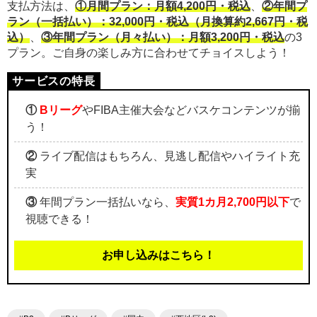
支払方法は、
①月間プラン：月額4,200円・税込
、
②年間プ
ラン（一括払い）：32,000円・税込（月換算約2,667円・税
込）
、
③年間プラン（月々払い）：月額3,200円・税込
の3
プラン。ご自身の楽しみ方に合わせてチョイスしよう！
①
Bリーグ
やFIBA主催大会などバスケコンテンツが揃
う！
②
ライブ配信はもちろん、見逃し配信やハイライト充
実
③
年間プラン一括払いなら、
実質1カ月2,700円以下
で
視聴できる！
お申し込みはこちら！