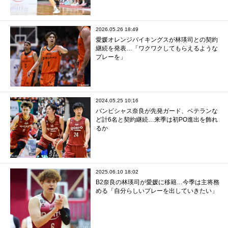
2026.05.26 18:49
愛媛オレンジバイキングスが林瑛司との契約
継続を発表…「ワクワクしてもらえるような
プレーを」
2024.05.25 10:16
バンビシャス奈良が先発ガード、ベテランな
ど計6名と契約継続…来季は初PO進出を飾れ
るか
2025.06.10 18:02
B2奈良の林瑛司が愛媛に移籍…今季は主将務
める「自分らしいプレーを出していきたい」