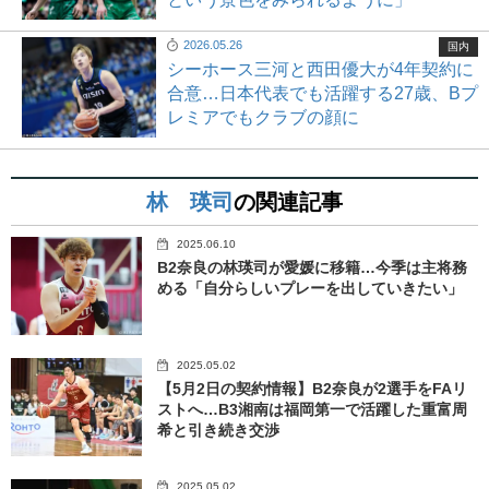
2026.05.26
国内
シーホース三河と西田優大が4年契約に
合意…日本代表でも活躍する27歳、Bプ
レミアでもクラブの顔に
林 瑛司
の関連記事
2025.06.10
B2奈良の林瑛司が愛媛に移籍…今季は主将務
める「自分らしいプレーを出していきたい」
2025.05.02
【5月2日の契約情報】B2奈良が2選手をFAリ
ストへ…B3湘南は福岡第一で活躍した重富周
希と引き続き交渉
2025.05.02