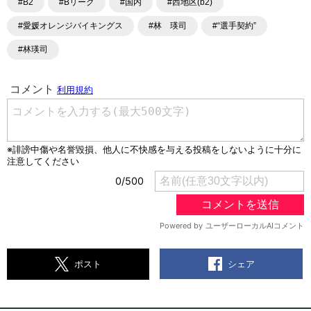
#B2
#Bリーグ
#国内
#西地区(b2)
#愛媛オレンジバイキングス
#林 瑛司
#“選手契約”
#林瑛司
シェア
ポスト