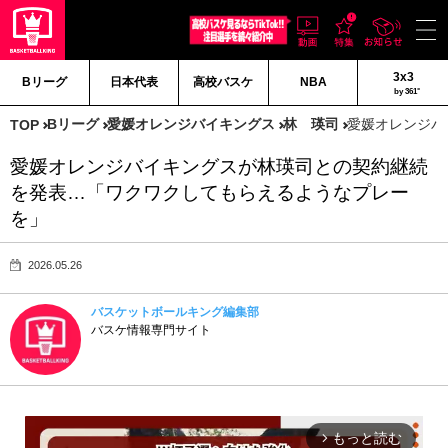
3x3
Bリーグ
日本代表
高校バスケ
NBA
by 361°
Bリーグ
愛媛オレンジバイキングス
林 瑛司
愛媛オレンジバ
TOP
愛媛オレンジバイキングスが林瑛司との契約継続
を発表…「ワクワクしてもらえるようなプレー
を」
2026.05.26
バスケットボールキング編集部
バスケ情報専門サイト
もっと読む
arrow_forward_ios