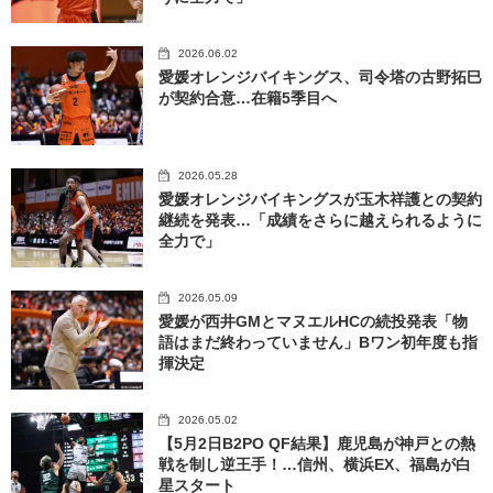
2026.06.02
愛媛オレンジバイキングス、司令塔の古野拓巳
が契約合意…在籍5季目へ
2026.05.28
愛媛オレンジバイキングスが玉木祥護との契約
継続を発表…「成績をさらに越えられるように
全力で」
2026.05.09
愛媛が西井GMとマヌエルHCの続投発表「物
語はまだ終わっていません」Bワン初年度も指
揮決定
2026.05.02
【5月2日B2PO QF結果】鹿児島が神戸との熱
戦を制し逆王手！…信州、横浜EX、福島が白
星スタート