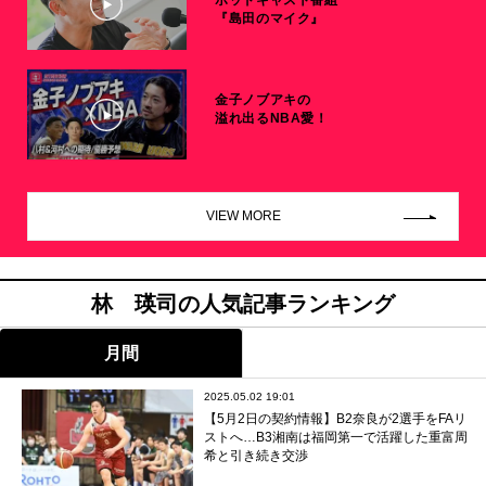
『島田のマイク』
金子ノブアキの
溢れ出るNBA愛！
VIEW MORE
林 瑛司の人気記事ランキング
月間
2025.05.02 19:01
【5月2日の契約情報】B2奈良が2選手をFAリ
ストへ…B3湘南は福岡第一で活躍した重富周
希と引き続き交渉