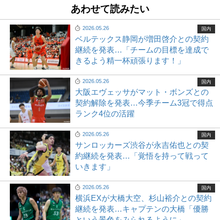
あわせて読みたい
2026.05.26
国内
ベルテックス静岡が増田啓介との契約
継続を発表…「チームの目標を達成で
きるよう精一杯頑張ります！」
2026.05.26
国内
大阪エヴェッサがマット・ボンズとの
契約解除を発表…今季チーム3冠で得点
ランク4位の活躍
2026.05.26
国内
サンロッカーズ渋谷が永吉佑也との契
約継続を発表…「覚悟を持って戦って
いきます」
2026.05.26
国内
横浜EXが大橋大空、杉山裕介との契約
継続を発表…キャプテンの大橋「優勝
という景色をみられるように」