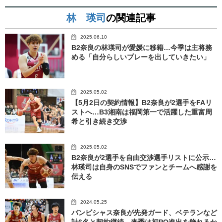
林 瑛司
の関連記事
2025.06.10
B2奈良の林瑛司が愛媛に移籍…今季は主将務
める「自分らしいプレーを出していきたい」
2025.05.02
【5月2日の契約情報】B2奈良が2選手をFAリ
ストへ…B3湘南は福岡第一で活躍した重富周
希と引き続き交渉
2025.05.02
B2奈良が2選手を自由交渉選手リストに公示…
林瑛司は自身のSNSでファンとチームへ感謝を
伝える
2024.05.25
バンビシャス奈良が先発ガード、ベテランなど