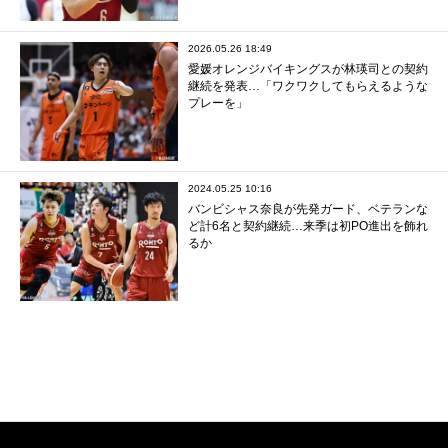
2026.05.26 18:49
愛媛オレンジバイキングスが林瑛司との契約
継続を発表…「ワクワクしてもらえるような
プレーを」
2024.05.25 10:16
バンビシャス奈良が先発ガード、ベテランな
ど計6名と契約継続…来季は初PO進出を飾れ
るか