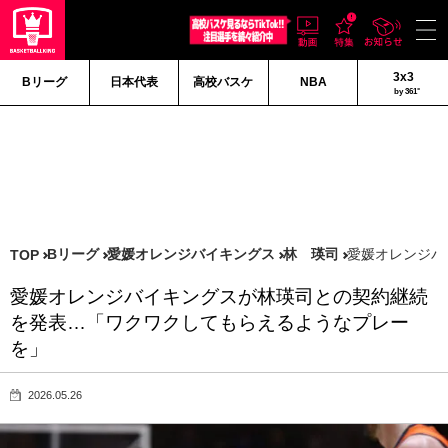
3x3
Bリーグ
日本代表
高校バスケ
NBA
by 361°
Bリーグ
愛媛オレンジバイキングス
林 瑛司
愛媛オレンジバ
TOP
愛媛オレンジバイキングスが林瑛司との契約継続
を発表…「ワクワクしてもらえるようなプレー
を」
2026.05.26