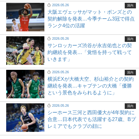
2026.05.26
国内
大阪エヴェッサがマット・ボンズとの
契約解除を発表…今季チーム3冠で得点
ランク4位の活躍
2026.05.26
国内
サンロッカーズ渋谷が永吉佑也との契
約継続を発表…「覚悟を持って戦って
いきます」
2026.05.26
国内
横浜EXが大橋大空、杉山裕介との契約
継続を発表…キャプテンの大橋「優勝
という景色をみられるように」
2026.05.26
国内
シーホース三河と西田優大が4年契約に
合意…日本代表でも活躍する27歳、Bプ
レミアでもクラブの顔に