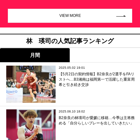
VIEW MORE
林 瑛司の人気記事ランキング
月間
2025.05.02 19:01
【5月2日の契約情報】B2奈良が2選手をFAリ
ストへ…B3湘南は福岡第一で活躍した重富周
希と引き続き交渉
2025.06.10 18:02
B2奈良の林瑛司が愛媛に移籍…今季は主将務
める「自分らしいプレーを出していきたい」