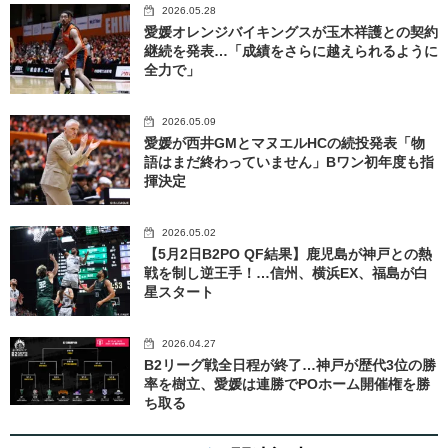
2026.05.28
愛媛オレンジバイキングスが玉木祥護との契約
継続を発表…「成績をさらに越えられるように
全力で」
2026.05.09
愛媛が西井GMとマヌエルHCの続投発表「物
語はまだ終わっていません」Bワン初年度も指
揮決定
2026.05.02
【5月2日B2PO QF結果】鹿児島が神戸との熱
戦を制し逆王手！…信州、横浜EX、福島が白
星スタート
2026.04.27
B2リーグ戦全日程が終了…神戸が歴代3位の勝
率を樹立、愛媛は連勝でPOホーム開催権を勝
ち取る