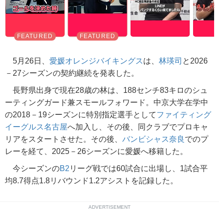
5月26日、
愛媛オレンジバイキングス
は、
林瑛司
と2026
－27シーズンの契約継続を発表した。
長野県出身で現在28歳の林は、188センチ83キロのシュ
ーティングガード兼スモールフォワード。中京大学在学中
の2018－19シーズンに特別指定選手として
ファイティング
イーグルス名古屋
へ加入し、その後、同クラブでプロキャ
リアをスタートさせた。その後、
バンビシャス奈良
でのプ
レーを経て、2025－26シーズンに愛媛へ移籍した。
今シーズンの
B2
リーグ戦では60試合に出場し、1試合平
均8.7得点1.8リバウンド1.2アシストを記録した。
ADVERTISEMENT