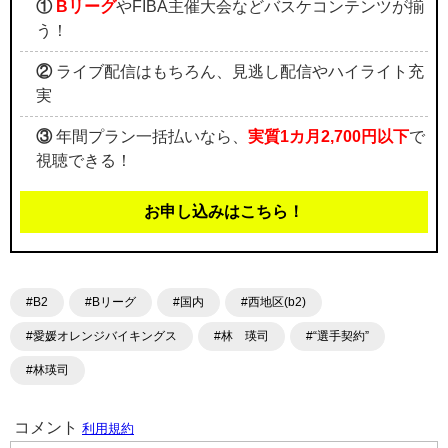
①
Bリーグ
やFIBA主催大会などバスケコンテンツが揃
う！
②
ライブ配信はもちろん、見逃し配信やハイライト充
実
③
年間プラン一括払いなら、
実質1カ月2,700円以下
で
視聴できる！
お申し込みはこちら！
#B2
#Bリーグ
#国内
#西地区(b2)
#愛媛オレンジバイキングス
#林 瑛司
#“選手契約”
#林瑛司