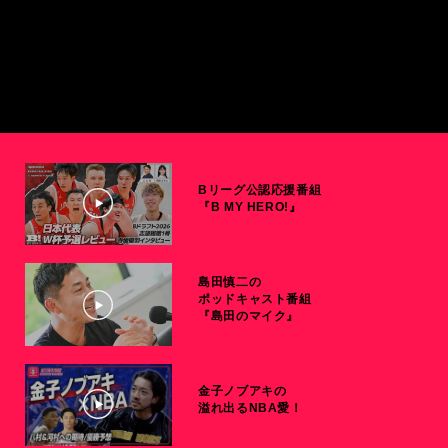
Bリーグ公認応援番組
『B MY HERO!』
島田慎二の
ポッドキャスト番組
『島田のマイク』
金子ノブアキの
溢れ出るNBA愛！