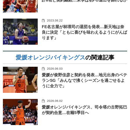
計6名と契約継続…来季は初PO進出を飾れるか
2023.06.22
FE名古屋が林瑛司の退団を発表…新天地は奈
良に決定「ともに喜びを味わえるようにがんば
ります」
愛媛オレンジバイキングス
の関連記事
2026.06.03
愛媛が俊野佳彦と契約を発表…地元出身のベテ
ランSG「みんなで沸くシーズンを過ごせるよ
うに全力で」
2026.06.02
愛媛オレンジバイキングス、司令塔の古野拓巳
が契約合意…在籍5季目へ