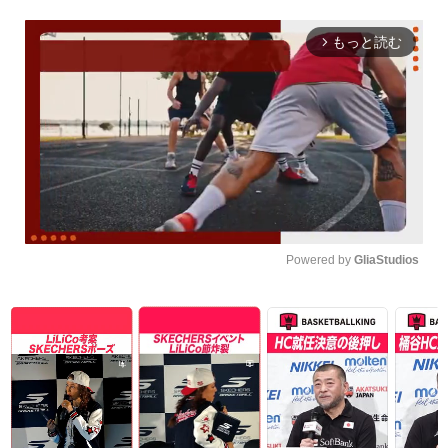
もっと読む
arrow_forward_ios
Powered by 
GliaStudios
Unmute