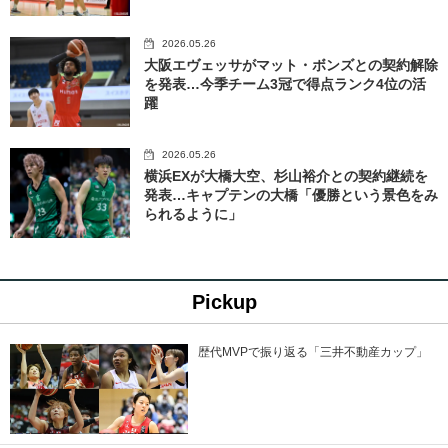
2026.05.26
大阪エヴェッサがマット・ボンズとの契約解除
を発表…今季チーム3冠で得点ランク4位の活
躍
2026.05.26
横浜EXが大橋大空、杉山裕介との契約継続を
発表…キャプテンの大橋「優勝という景色をみ
られるように」
Pickup
歴代MVPで振り返る「三井不動産カップ」