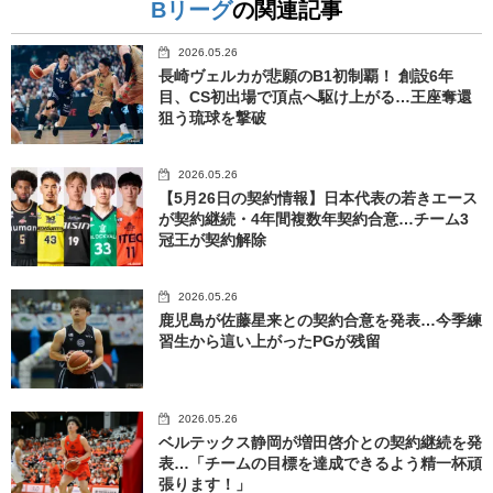
Bリーグ
の関連記事
2026.05.26
長崎ヴェルカが悲願のB1初制覇！ 創設6年
目、CS初出場で頂点へ駆け上がる…王座奪還
狙う琉球を撃破
2026.05.26
【5月26日の契約情報】日本代表の若きエース
が契約継続・4年間複数年契約合意…チーム3
冠王が契約解除
2026.05.26
鹿児島が佐藤星来との契約合意を発表…今季練
習生から這い上がったPGが残留
2026.05.26
ベルテックス静岡が増田啓介との契約継続を発
表…「チームの目標を達成できるよう精一杯頑
張ります！」