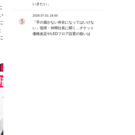
いきたい」
に
い
2026.07.01 18:00
に
「手の届かない存在になってはいけな
い」琉球・仲間社長に聞く…チケット
た
価格改定やLEDフロア設置の狙いは
に