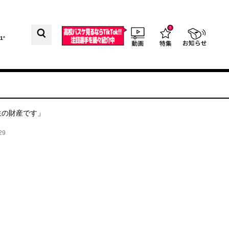
1°
生の財産です」
29