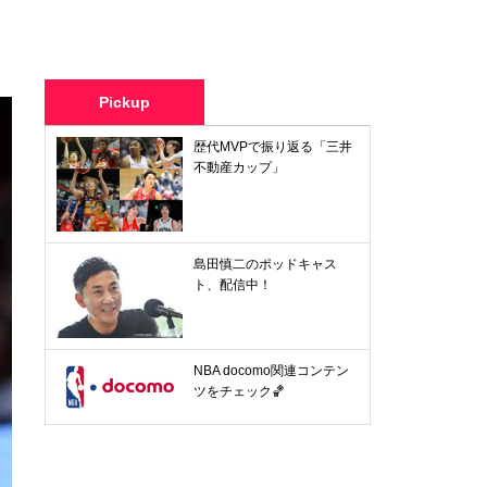
Pickup
歴代MVPで振り返る「三井
不動産カップ」
島田慎二のポッドキャス
ト、配信中！
NBA docomo関連コンテン
ツをチェック🏀