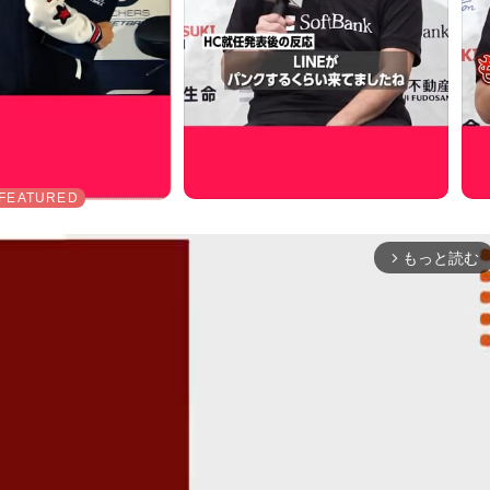
もっと読む
arrow_forward_ios