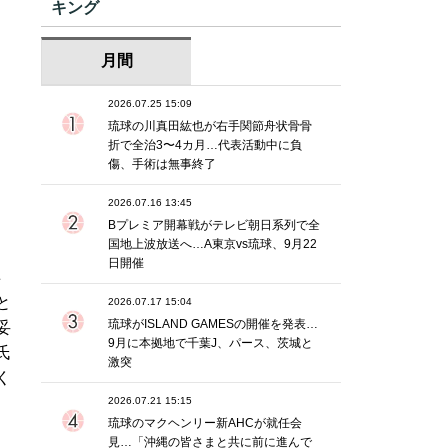
キング
月間
2026.07.25 15:09
琉球の川真田紘也が右手関節舟状骨骨
折で全治3〜4カ月…代表活動中に負
傷、手術は無事終了
2026.07.16 13:45
Bプレミア開幕戦がテレビ朝日系列で全
ち
国地上波放送へ…A東京vs琉球、9月22
日開催
事
と
2026.07.17 15:04
琉球がISLAND GAMESの開催を発表…
妥
9月に本拠地で千葉J、パース、茨城と
氏
激突
く
2026.07.21 15:15
琉球のマクヘンリー新AHCが就任会
見…「沖縄の皆さまと共に前に進んで