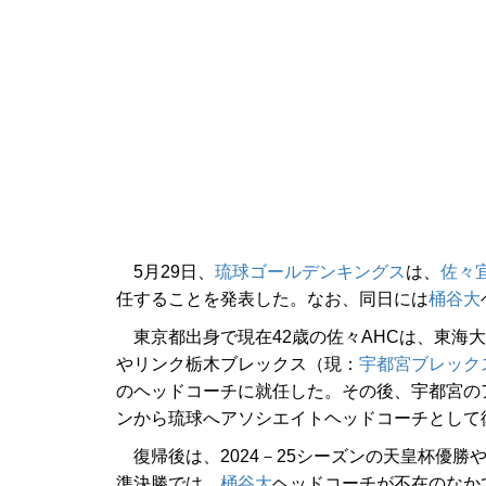
5月29日、
琉球ゴールデンキングス
は、
佐々
任することを発表した。なお、同日には
桶谷大
東京都出身で現在42歳の佐々AHCは、東海
やリンク栃木ブレックス（現：
宇都宮ブレック
のヘッドコーチに就任した。その後、宇都宮のア
ンから琉球へアソシエイトヘッドコーチとして
復帰後は、2024－25シーズンの天皇杯優勝
準決勝では、
桶谷大
ヘッドコーチが不在のなか