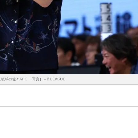
球の佐々AHC ［写真］＝B.LEAGUE