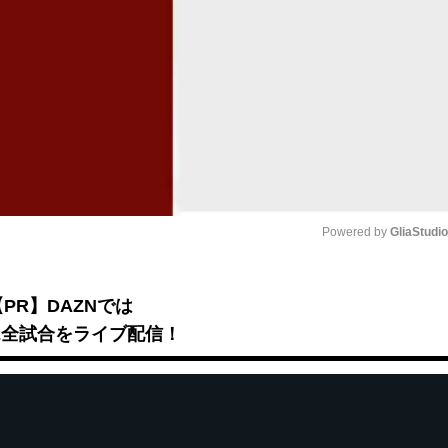
Powered by 
GliaStudi
Mute
【PR】DAZNでは
B2全試合をライブ配信！