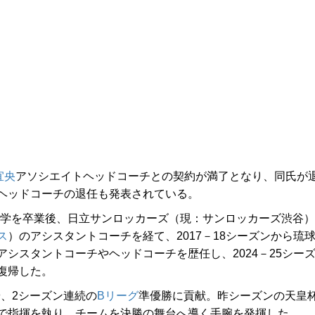
宜央
アソシエイトヘッドコーチとの契約が満了となり、同氏が
ヘッドコーチの退任も発表されている。
大学を卒業後、日立サンロッカーズ（現：サンロッカーズ渋谷）
ス
）のアシスタントコーチを経て、2017－18シーズンから琉
シスタントコーチやヘッドコーチを歴任し、2024－25シー
復帰した。
や、2シーズン連続の
Bリーグ
準優勝に貢献。昨シーズンの天皇
で指揮を執り、チームを決勝の舞台へ導く手腕を発揮した。