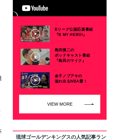
Bリーグ公認応援番組
『B MY HERO!』
島田慎二の
ポッドキャスト番組
『島田のマイク』
金子ノブアキの
退
溢れ出るNBA愛！
VIEW MORE
球
ズ
杯
琉球ゴールデンキングスの人気記事ラン