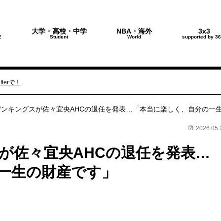
大学・高校・中学
NBA・海外
3x3
E
Student
World
supported by 36
terで！
デンキングスが佐々宜央AHCの退任を発表…「本当に楽しく、自分の一
2026.05.
が佐々宜央AHCの退任を発表…
一生の財産です」