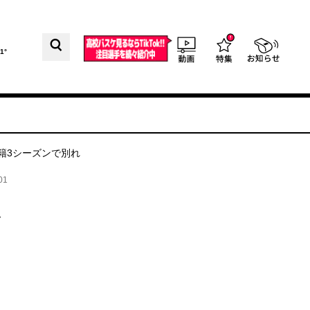
1°
籍3シーズンで別れ
01
い