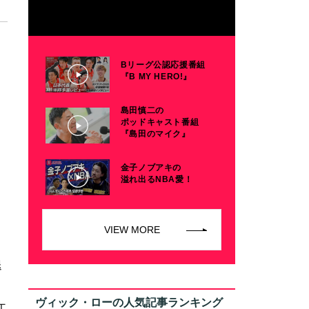
Bリーグ公認応援番組
『B MY HERO!』
島田慎二の
ポッドキャスト番組
『島田のマイク』
金子ノブアキの
溢れ出るNBA愛！
VIEW MORE
退
ヴィック・ローの人気記事ランキング
エ