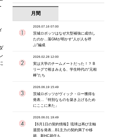
ー
月間
2026.07.16 07:00
ィ
茨城ロボッツはなぜ大型補強に成功し
たのか…落GMが明かす“人が人を呼
ぶ”編成
ダ
レ
2026.02.28 12:00
に
実は大学のチームメートだった！？ B
リーグで相まみえる、学生時代の“元相
棒”たち
2026.06.19 15:49
茨城ロボッツがヴィック・ロー獲得を
発表…「特別なものを築き上げるため
にここに来た」
2026.06.01 19:49
【6月1日の契約情報】琉球は再び主軸
退団を発表…B1主力の契約満了や移
籍、新HC就任も