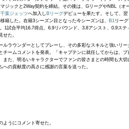
・マジックと2Way契約を締結。その後は、GリーグやNBL（オ
に
千葉ジェッツ
へ加入し
Bリーグ
デビューを果たす。そして、翌
へ移籍した。在籍3シーズン目となった今シーズンは、
B1
リーグ
試合平均16.7得点、6.9リバウンド、3.8アシスト、0.9ステ
見せた。
ールラウンダーとしてプレーし、その多彩なスキルと強いリー
とチームコメントを発表。「キャプテンに就任してからは、プ
、また、明るいキャラクターでファンの皆さまとの時間も大切
ムへの貢献度の高さに感謝の言葉を送った。
のようにコメント寄せた。