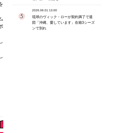
を
2026.06.01 13:00
琉球のヴィック・ローが契約満了で退
ム
団「沖縄、愛しています」在籍3シーズ
ポ
ンで別れ
し
し