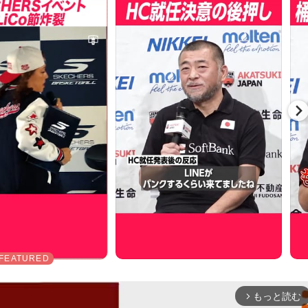
もっと読む
arrow_forward_ios