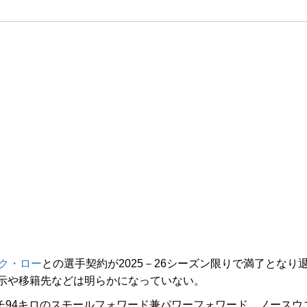
ク・ロー
との選手契約が2025－26シーズン限りで満了となり
示や移籍先などは明らかになっていない。
チ94キロのスモールフォワード兼パワーフォワード。ノースウ