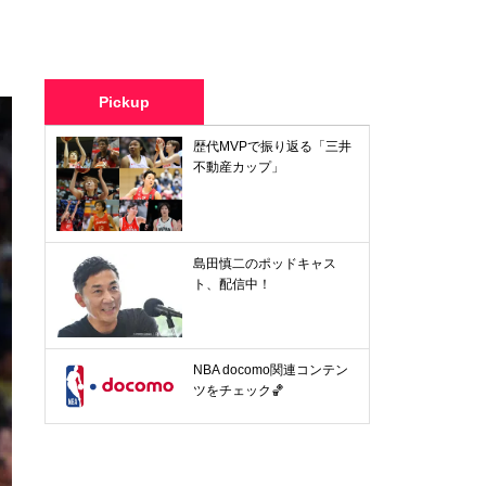
Pickup
歴代MVPで振り返る「三井
不動産カップ」
島田慎二のポッドキャス
ト、配信中！
NBA docomo関連コンテン
ツをチェック🏀