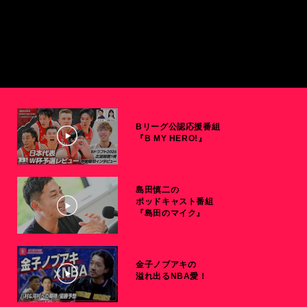
Bリーグ公認応援番組
『B MY HERO!』
島田慎二の
ポッドキャスト番組
『島田のマイク』
金子ノブアキの
溢れ出るNBA愛！