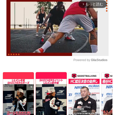
もっと読む
arrow_forward_ios
Powered by 
GliaStudios
Unmute