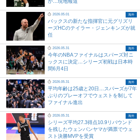
か…現地報道
2026.05.01
海外
バックスの新たな指揮官に元グリズリ
ーズHCのテイラー・ジェンキンズが就
任
2026.05.31
海外
今年のNBAファイナルはスパーズ対ニ
ックスに決定…シリーズ初戦は日本時
間6月4日
2026.05.31
海外
平均年齢は25歳と20日…スパーズが7年
ぶりのプレーオフでウェストを制して
ファイナル進出
2026.05.31
海外
シリーズ平均27.3得点10.9リバウンド
を残したウェンバンヤマが満票でウェ
スト決勝MVPを受賞