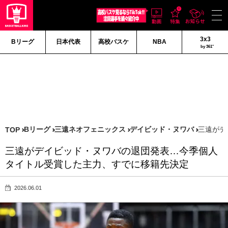
3x3
Bリーグ
日本代表
高校バスケ
NBA
by 361°
Bリーグ
三遠ネオフェニックス
デイビッド・ヌワバ
三遠がデ
TOP
三遠がデイビッド・ヌワバの退団発表…今季個人
タイトル受賞した主力、すでに移籍先決定
2026.06.01