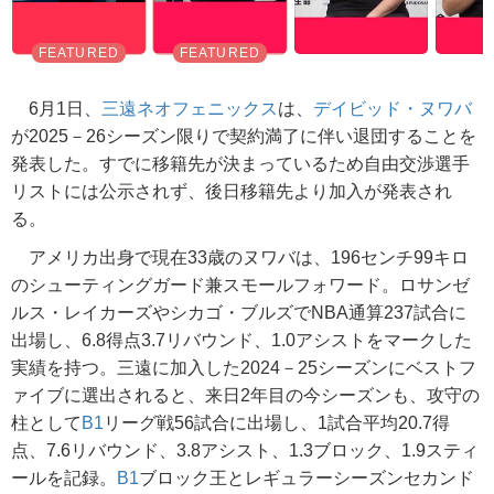
6月1日、
三遠ネオフェニックス
は、
デイビッド・ヌワバ
が2025－26シーズン限りで契約満了に伴い退団することを
発表した。すでに移籍先が決まっているため自由交渉選手
リストには公示されず、後日移籍先より加入が発表され
る。
アメリカ出身で現在33歳のヌワバは、196センチ99キロ
のシューティングガード兼スモールフォワード。ロサンゼ
ルス・レイカーズやシカゴ・ブルズでNBA通算237試合に
出場し、6.8得点3.7リバウンド、1.0アシストをマークした
実績を持つ。三遠に加入した2024－25シーズンにベストフ
ァイブに選出されると、来日2年目の今シーズンも、攻守の
柱として
B1
リーグ戦56試合に出場し、1試合平均20.7得
点、7.6リバウンド、3.8アシスト、1.3ブロック、1.9スティ
ールを記録。
B1
ブロック王とレギュラーシーズンセカンド