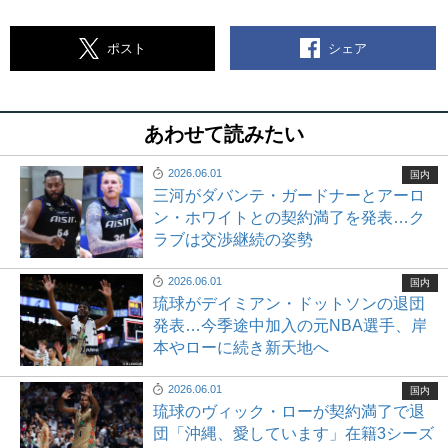
シェア
ポスト
あわせて読みたい
2026.06.01
国内
三河がダバンテ・ガードナーとアーロ
ン・ホワイトとの契約満了を発表…ク
ラブは交渉継続の姿勢
2026.06.01
国内
琉球がデイミアン・ドットソンの退団
発表…今季途中加入の元NBA選手、岸
本やローに続き新天地へ
2026.06.01
国内
琉球のヴィック・ローが契約満了で退
団「沖縄、愛しています」在籍3シーズ