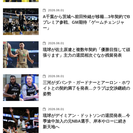
2026.06.01
A千葉から茨城へ前田怜緒が移籍…3年契約でB
プレミア参戦、GM期待「ゲームチェンジャ
ー」
2026.06.01
琉球が佐土原遼と複数年契約「優勝目指して頑
張ります」主力の退団相次ぐなか残留発表
2026.06.01
三河がダバンテ・ガードナーとアーロン・ホワ
イトとの契約満了を発表…クラブは交渉継続の
姿勢
2026.06.01
琉球がデイミアン・ドットソンの退団発表…今
季途中加入の元NBA選手、岸本やローに続き
新天地へ