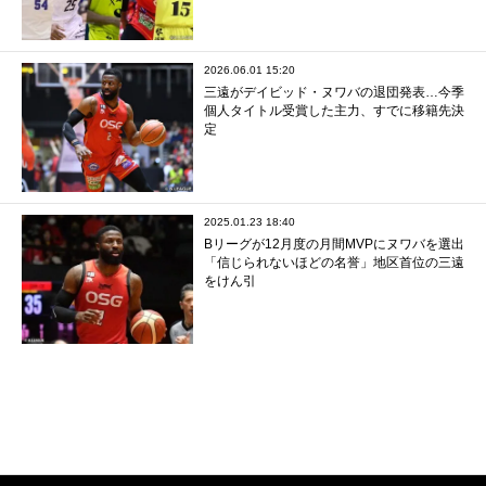
2026.06.01 15:20
三遠がデイビッド・ヌワバの退団発表…今季
個人タイトル受賞した主力、すでに移籍先決
定
2025.01.23 18:40
Bリーグが12月度の月間MVPにヌワバを選出
「信じられないほどの名誉」地区首位の三遠
をけん引