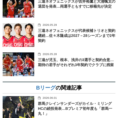
三遠ネオフェニックスが吉井裕鷹と大浦颯太の
退団を発表…両選手ともすでに移籍先が決定
2026.05.29
三遠ネオフェニックスが代表候補トリオと契約
継続…佐々木隆成は2027－28シーズンまで2年
契約
2026.05.28
三遠が児玉、根本、浅井の3選手と契約合意…
期待の若手がそれぞれ3年契約でクラブに残留
Bリーグ
の関連記事
2026.06.01
群馬クレインサンダーズがカイル・ミリング
HCの続投発表…Bプレミア初年度も「群馬一
丸！」