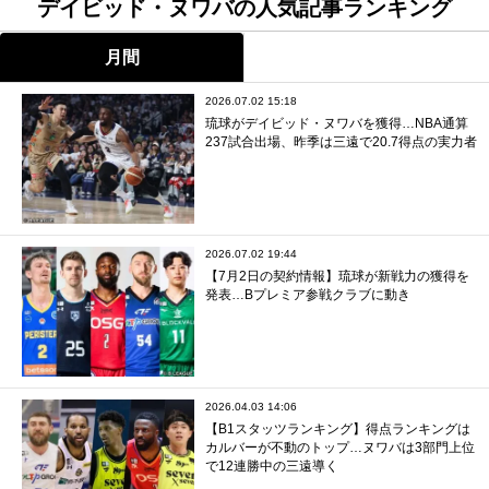
デイビッド・ヌワバの人気記事ランキング
月間
2026.07.02 15:18
琉球がデイビッド・ヌワバを獲得…NBA通算
237試合出場、昨季は三遠で20.7得点の実力者
2026.07.02 19:44
【7月2日の契約情報】琉球が新戦力の獲得を
発表…Bプレミア参戦クラブに動き
2026.04.03 14:06
【B1スタッツランキング】得点ランキングは
カルバーが不動のトップ…ヌワバは3部門上位
で12連勝中の三遠導く