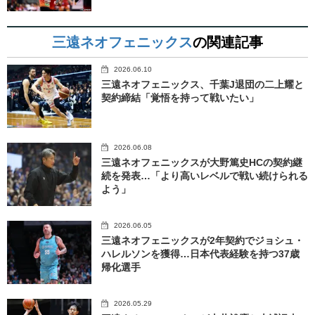
三遠ネオフェニックス
の関連記事
2026.06.10
三遠ネオフェニックス、千葉J退団の二上耀と
契約締結「覚悟を持って戦いたい」
2026.06.08
三遠ネオフェニックスが大野篤史HCの契約継
続を発表…「より高いレベルで戦い続けられる
よう」
2026.06.05
三遠ネオフェニックスが2年契約でジョシュ・
ハレルソンを獲得…日本代表経験を持つ37歳
帰化選手
2026.05.29