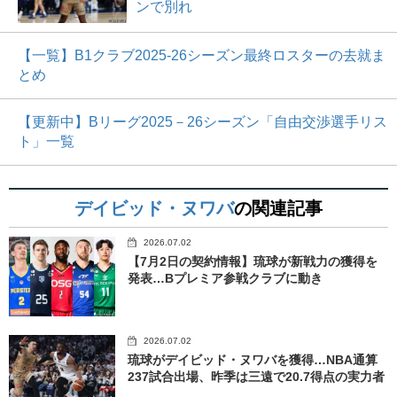
ンで別れ
【一覧】B1クラブ2025-26シーズン最終ロスターの去就ま
とめ
【更新中】Bリーグ2025－26シーズン「自由交渉選手リス
ト」一覧
デイビッド・ヌワバ
の関連記事
2026.07.02
【7月2日の契約情報】琉球が新戦力の獲得を
発表…Bプレミア参戦クラブに動き
2026.07.02
琉球がデイビッド・ヌワバを獲得…NBA通算
237試合出場、昨季は三遠で20.7得点の実力者