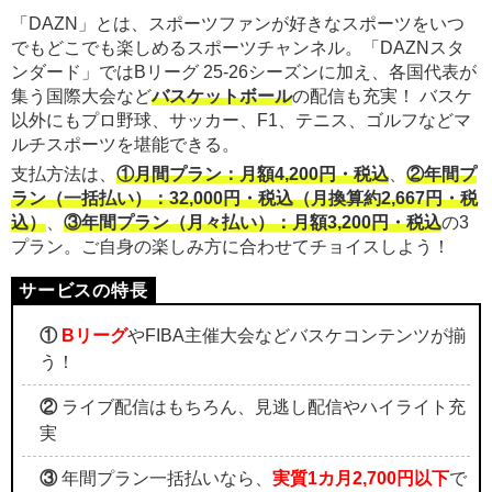
「DAZN」とは、スポーツファンが好きなスポーツをいつ
でもどこでも楽しめるスポーツチャンネル。「DAZNスタ
ンダード」ではBリーグ 25-26シーズンに加え、各国代表が
集う国際大会など
バスケットボール
の配信も充実！ バスケ
以外にもプロ野球、サッカー、F1、テニス、ゴルフなどマ
ルチスポーツを堪能できる。
支払方法は、
①月間プラン：月額4,200円・税込
、
②年間プ
ラン（一括払い）：32,000円・税込（月換算約2,667円・税
込）
、
③年間プラン（月々払い）：月額3,200円・税込
の3
プラン。ご自身の楽しみ方に合わせてチョイスしよう！
①
Bリーグ
やFIBA主催大会などバスケコンテンツが揃
う！
②
ライブ配信はもちろん、見逃し配信やハイライト充
実
③
年間プラン一括払いなら、
実質1カ月2,700円以下
で