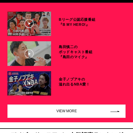
Bリーグ公認応援番組
『B MY HERO!』
島田慎二の
ポッドキャスト番組
『島田のマイク』
金子ノブアキの
溢れ出るNBA愛！
VIEW MORE