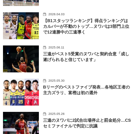
2026.04.03
【B1スタッツランキング】得点ランキングは
カルバーが不動のトップ…ヌワバは3部門上位
で12連勝中の三遠導く
2025.06.11
三遠がベスト5受賞のヌワバと契約合意「成し
遂げられると信じています」
2025.05.30
Bリーグのベストファイブ発表…各地区王者の
主力ズラリ、富樫は初の選外
2025.05.26
三遠のヌワバに2試合出場停止と罰金処分…CS
セミファイナルで判定に抗議