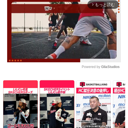
もっと読む
arrow_forward_ios
Powered by 
GliaStudios
Unmute