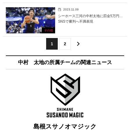
2023.11.09
シーホース三河の中村太地に罰金5万円…
SNSで審判へ不満表現
その他
1
2
中村 太地の所属チームの関連ニュース
島根スサノオマジック