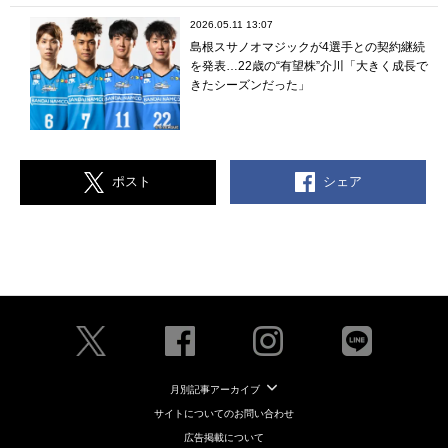
2026.05.11 13:07
島根スサノオマジックが4選手との契約継続
を発表…22歳の“有望株”介川「大きく成長で
きたシーズンだった」
シェア
ポスト
月別記事アーカイブ
サイトについてのお問い合わせ
広告掲載について