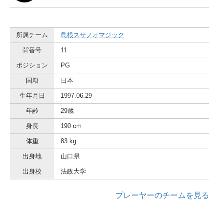
所属チーム
島根スサノオマジック
背番号
11
ポジション
PG
国籍
日本
生年月日
1997.06.29
年齢
29歳
身長
190 cm
体重
83 kg
出身地
山口県
出身校
法政大学
プレーヤーのチームを見る