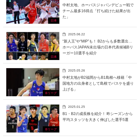
中村太地、ホーバスジャパンデビュー戦で
チーム最多16得点「打ち続けた結果が出
た」
日本
2025.06.22
“新人王”や“MIP”も！ B2からも多数選出…
ホーバスJAPAN未出場の日本代表候補Bリ
ーガー10選手を紹介
日本
2025.05.26
中村太地がB2福岡からB1島根へ移籍「中
国地方の出身者として島根でバスケを盛り
上げる」
Bリーグ
2025.01.25
B1・B2の成長株を紹介！ 昨シーズンから
平均スタッツを大きく伸ばした選手5選
Bリーグ