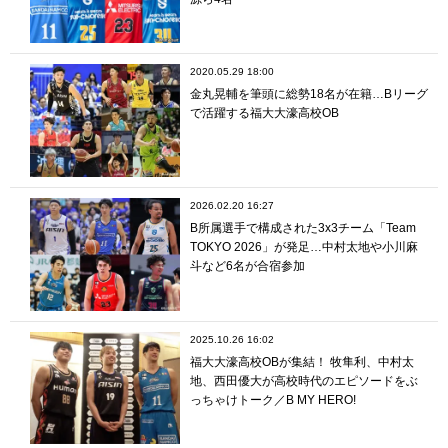
2020.05.29 18:00
金丸晃輔を筆頭に総勢18名が在籍…Bリーグ
で活躍する福大大濠高校OB
2026.02.20 16:27
B所属選手で構成された3x3チーム「Team
TOKYO 2026」が発足…中村太地や小川麻
斗など6名が合宿参加
2025.10.26 16:02
福大大濠高校OBが集結！ 牧隼利、中村太
地、西田優大が高校時代のエピソードをぶ
っちゃけトーク／B MY HERO!