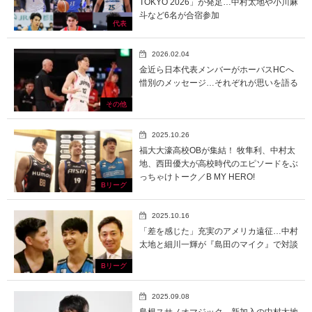
TOKYO 2026」が発足…中村太地や小川麻
斗など6名が合宿参加
代表
2026.02.04
金近ら日本代表メンバーがホーバスHCへ
惜別のメッセージ…それぞれが思いを語る
その他
2025.10.26
福大大濠高校OBが集結！ 牧隼利、中村太
地、西田優大が高校時代のエピソードをぶ
っちゃけトーク／B MY HERO!
Bリーグ
2025.10.16
「差を感じた」充実のアメリカ遠征…中村
太地と細川一輝が『島田のマイク』で対談
Bリーグ
2025.09.08
島根スサノオマジック、新加入の中村太地