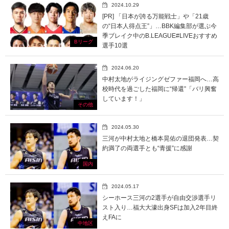
2024.10.29
[PR] 「日本が誇る万能戦士」や「21歳
の“日本人得点王”」…BBK編集部が選ぶ今
季ブレイク中のB.LEAGUE#LIVEおすすめ
Bリーグ
選手10選
2024.06.20
中村太地がライジングゼファー福岡へ…高
校時代を過ごした福岡に“帰還”「バリ興奮
しています！」
その他
2024.05.30
三河が中村太地と橋本晃佑の退団発表…契
約満了の両選手とも“青援”に感謝
国内
2024.05.17
シーホース三河の2選手が自由交渉選手リ
スト入り…福大大濠出身SFは加入2年目終
えFAに
中地区