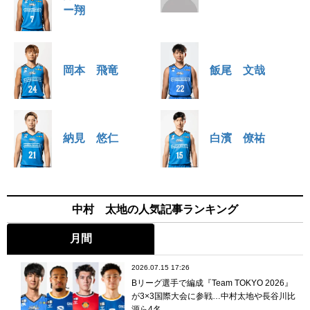
ー翔
岡本 飛竜
飯尾 文哉
納見 悠仁
白濱 僚祐
中村 太地の人気記事ランキング
月間
2026.07.15 17:26
Bリーグ選手で編成『Team TOKYO 2026』
が3×3国際大会に参戦…中村太地や長谷川比
源ら4名