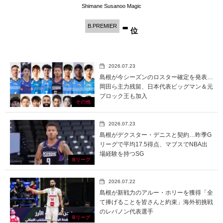
Shimane Susanoo Magic
-
B.PREMIER
位
2026.07.23
島根が今シーズンのロスター確定を発表…
岡田ら主力残留、日本代表ビッグマン＆元
ブロック王も加入
その他
2026.07.23
島根がデクスター・デニスと契約…昨季G
リーグで平均17.5得点、マブスでNBA出
場経験を持つSG
Bリーグ
2026.07.22
島根が新戦力のアルー・ホリーを獲得「全
て捧げることを皆さんと約束」海外初挑戦
のレバノン代表選手
Bリーグ