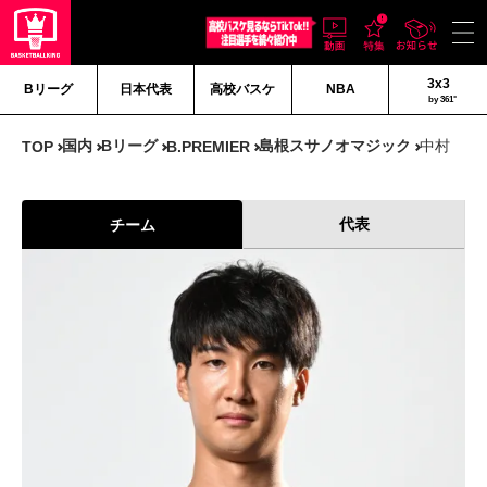
3x3
Bリーグ
日本代表
高校バスケ
NBA
by 361°
国内
Bリーグ
島根スサノオマジック
中村 太
TOP
B.PREMIER
代表
チーム