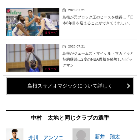
2026.07.21
島根が元ブロック王のヒースを獲得…「日
本8年目を迎えることができてうれしい」
Bリーグ
2026.07.21
島根がジェームズ・マイケル・マカドゥと
契約継続…2度のNBA優勝を経験したビッ
グマン
Bリーグ
島根スサノオマジックについて詳しく
中村 太地と同じクラブの選手
新井 翔太
介川 アンソニ