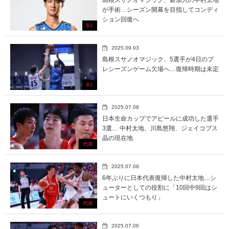
が手術…シーズン開幕を目指してコンディ
ション回復へ
B1
2025.09.03
島根スサノオマジック、5選手が4日のプ
レシーズンゲーム欠場へ…復帰時期は未定
B1
2025.07.08
日本生命カップでアピールに成功した選手
3選… 中村太地、川島悠翔、ジェイコブス
晶の現在地
代表
2025.07.08
6年ぶりに日本代表復帰した中村太地…シ
ューターとしての役割に「10回中9回はシ
ュートにいくつもり」
代表
2025.07.06