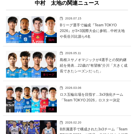
中村 太地の関連ニュース
2026.07.15
Bリーグ選手で編成『Team TOKYO
2026』が3×3国際大会に参戦…中村太地
や長谷川比源ら4名
国内
2026.05.11
島根スサノオマジックが4選手との契約継
続を発表…22歳の“有望株”介川「大きく成
長できたシーズンだった」
Bリーグ
2026.03.06
ロス五輪出場を目指す…3x3強化チーム
「Team TOKYO 2026」ロスター決定
代表
2026.02.20
B所属選手で構成された3x3チーム「Team