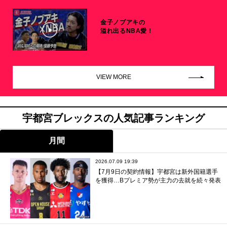
金子ノブアキの
溢れ出るNBA愛！
VIEW MORE
宇都宮ブレックスの人気記事ランキング
月間
2026.07.09 19:39
【7月9日の契約情報】宇都宮は新外国籍選手
を獲得…Bプレミア勢が主力の去就を続々発表