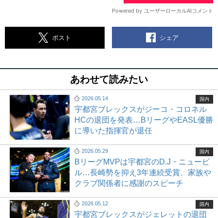
シェア
ポスト
あわせて読みたい
2026.05.14
国内
宇都宮ブレックスがジーコ・コロネル
HCの退団を発表…BリーグやEASL優勝
に導いた指揮官が退任
2026.05.29
国内
BリーグMVPは宇都宮のD.J・ニュービ
ル…長崎勢を抑え3年連続受賞、家族や
クラブ関係者に感謝のスピーチ
2026.05.12
国内
宇都宮ブレックスがジェレットの退団