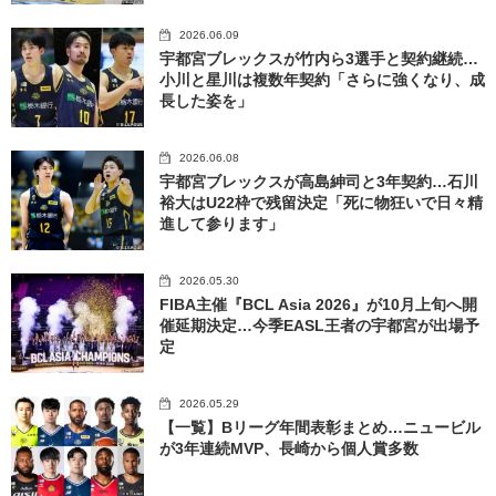
2026.06.09
宇都宮ブレックスが竹内ら3選手と契約継続…
小川と星川は複数年契約「さらに強くなり、成
長した姿を」
2026.06.08
宇都宮ブレックスが高島紳司と3年契約…石川
裕大はU22枠で残留決定「死に物狂いで日々精
進して参ります」
2026.05.30
FIBA主催『BCL Asia 2026』が10月上旬へ開
催延期決定…今季EASL王者の宇都宮が出場予
定
2026.05.29
【一覧】Bリーグ年間表彰まとめ…ニュービル
が3年連続MVP、長崎から個人賞多数