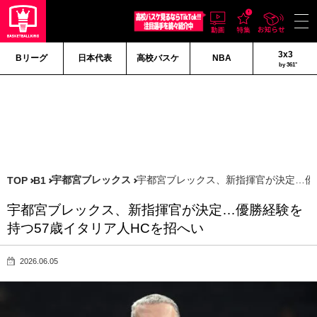
3x3
Bリーグ
日本代表
高校バスケ
NBA
by 361°
宇都宮ブレックス
宇都宮ブレックス、新指揮官が決定…優
TOP
B1
宇都宮ブレックス、新指揮官が決定…優勝経験を
持つ57歳イタリア人HCを招へい
2026.06.05