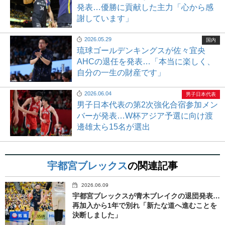
発表…優勝に貢献した主力「心から感
謝しています」
2026.05.29
国内
琉球ゴールデンキングスが佐々宜央
AHCの退任を発表…「本当に楽しく、
自分の一生の財産です」
2026.06.04
男子日本代表
男子日本代表の第2次強化合宿参加メン
バーが発表…W杯アジア予選に向け渡
邊雄太ら15名が選出
宇都宮ブレックス
の関連記事
2026.06.09
宇都宮ブレックスが青木ブレイクの退団発表…
再加入から1年で別れ「新たな道へ進むことを
決断しました」