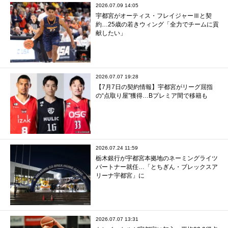
2026.07.09 14:05
宇都宮がオーティス・フレイジャーⅢと契
約…25歳の若きウィング「全力でチームに貢
献したい」
2026.07.07 19:28
【7月7日の契約情報】宇都宮がリーグ屈指
の“点取り屋”獲得…Bプレミア間で移籍も
2026.07.24 11:59
栃木銀行が宇都宮本拠地のネーミングライツ
パートナー就任…「とちぎん・ブレックスア
リーナ宇都宮」に
2026.07.07 13:31