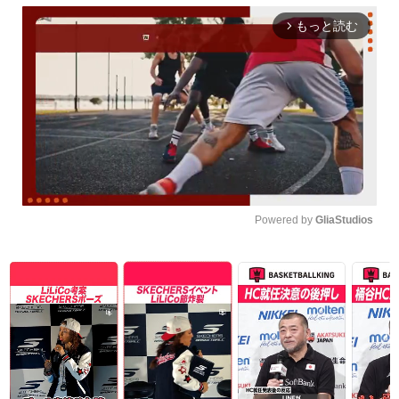
もっと読む
arrow_forward_ios
Powered by 
GliaStudios
Unmute