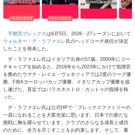
宇都宮ブレックス
は6月5日、2026－27シーズンにおいて
ウォルター・デ・ラファエレ
氏のヘッドコーチ就任が決定
したことを発表した。
デ・ラファエレ氏はイタリア出身の57歳。2000年にコー
チキャリアを始めると、2016年から2023年にかけて指揮官
を務めたウマナ・レイエ・ヴェネツィアでは2度のリーグ優
勝、FIBAヨーロッパカップ優勝、イタリアカップ優勝を成
し遂げた。直近ではパラカネストロ・カントゥの指揮を執
った。
デ・ラファエレ氏は公式HPで「ブレックスファミリーの
一員になれることを大変光栄に思います。日本での新たな
挑戦に胸を躍らせています。クラブのさらなる成長と成功
のために、全力を尽くすことをお約束します。そして、素