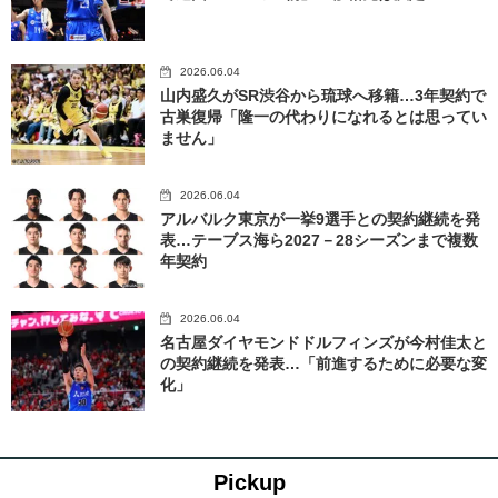
2026.06.04
山内盛久がSR渋谷から琉球へ移籍…3年契約で
古巣復帰「隆一の代わりになれるとは思ってい
ません」
2026.06.04
アルバルク東京が一挙9選手との契約継続を発
表…テーブス海ら2027－28シーズンまで複数
年契約
2026.06.04
名古屋ダイヤモンドドルフィンズが今村佳太と
の契約継続を発表…「前進するために必要な変
化」
Pickup