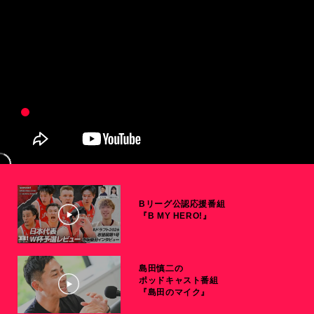
Bリーグ公認応援番組
『B MY HERO!』
島田慎二の
ポッドキャスト番組
『島田のマイク』