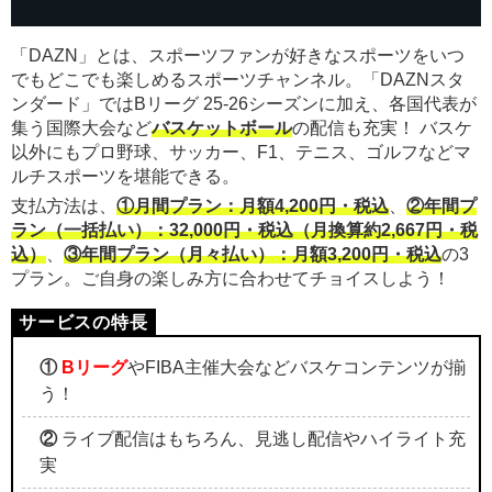
「DAZN」とは、スポーツファンが好きなスポーツをいつ
でもどこでも楽しめるスポーツチャンネル。「DAZNスタ
ンダード」ではBリーグ 25-26シーズンに加え、各国代表が
集う国際大会など
バスケットボール
の配信も充実！ バスケ
以外にもプロ野球、サッカー、F1、テニス、ゴルフなどマ
ルチスポーツを堪能できる。
支払方法は、
①月間プラン：月額4,200円・税込
、
②年間プ
ラン（一括払い）：32,000円・税込（月換算約2,667円・税
込）
、
③年間プラン（月々払い）：月額3,200円・税込
の3
プラン。ご自身の楽しみ方に合わせてチョイスしよう！
①
Bリーグ
やFIBA主催大会などバスケコンテンツが揃
う！
②
ライブ配信はもちろん、見逃し配信やハイライト充
実