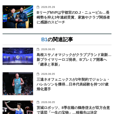
2026.05.29
BリーグMVPは宇都宮のD.J・ニュービル…長
崎勢を抑え3年連続受賞、家族やクラブ関係者
に感謝のスピーチ
B1
の関連記事
2026.06.05
島根スサノオマジックがクラブブランド刷新…
新プライマリーロゴ発表、Bプレミア開幕へ
「継承と革新」
2026.06.05
三遠ネオフェニックスが2年契約でジョシュ・
ハレルソンを獲得…日本代表経験を持つ37歳
帰化選手
2026.06.05
茨城ロボッツ、8季在籍の鶴巻啓太が双方合意
で退団「一生の宝物」…移籍先は決定