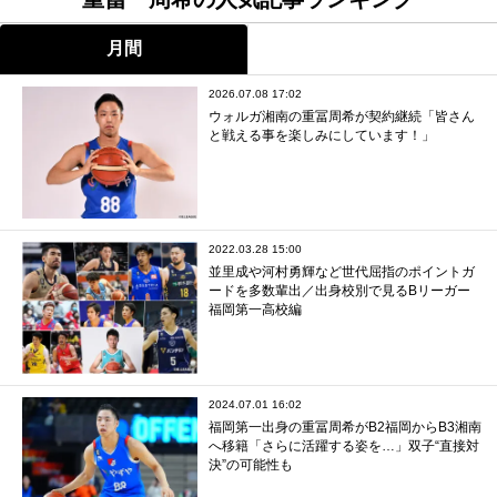
月間
2026.07.08 17:02
ウォルガ湘南の重冨周希が契約継続「皆さん
と戦える事を楽しみにしています！」
2022.03.28 15:00
並里成や河村勇輝など世代屈指のポイントガ
ードを多数輩出／出身校別で見るBリーガー
福岡第一高校編
2024.07.01 16:02
福岡第一出身の重冨周希がB2福岡からB3湘南
へ移籍「さらに活躍する姿を…」双子“直接対
決”の可能性も