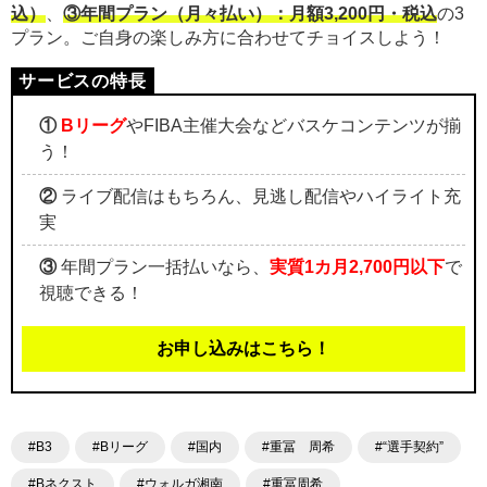
込）
、
③年間プラン（月々払い）：月額3,200円・税込
の3
プラン。ご自身の楽しみ方に合わせてチョイスしよう！
①
Bリーグ
やFIBA主催大会などバスケコンテンツが揃
う！
②
ライブ配信はもちろん、見逃し配信やハイライト充
実
③
年間プラン一括払いなら、
実質1カ月2,700円以下
で
視聴できる！
お申し込みはこちら！
#B3
#Bリーグ
#国内
#重冨 周希
#“選手契約”
#Bネクスト
#ウォルガ湘南
#重冨周希