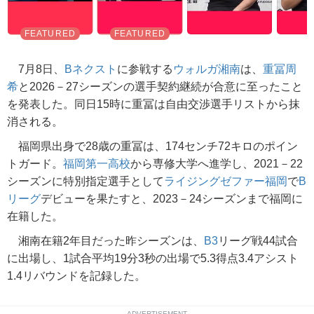
7月8日、
Bネクスト
に参戦する
ウォルガ湘南
は、
重冨周
希
と2026－27シーズンの選手契約継続が合意に至ったこと
を発表した。同日15時に重冨は自由交渉選手リストから抹
消される。
福岡県出身で28歳の重冨は、174センチ72キロのポイン
トガード。
福岡第一高校
から専修大学へ進学し、2021－22
シーズンに特別指定選手として
ライジングゼファー福岡
で
B
リーグ
デビューを果たすと、2023－24シーズンまで福岡に
在籍した。
湘南在籍2年目だった昨シーズンは、
B3
リーグ戦44試合
に出場し、1試合平均19分3秒の出場で5.3得点3.4アシスト
1.4リバウンドを記録した。
ADVERTISEMENT