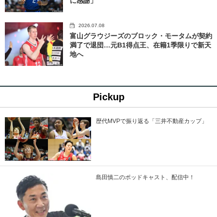
に感謝」
2026.07.08
富山グラウジーズのブロック・モータムが契約
満了で退団…元B1得点王、在籍1季限りで新天
地へ
Pickup
歴代MVPで振り返る「三井不動産カップ」
島田慎二のポッドキャスト、配信中！