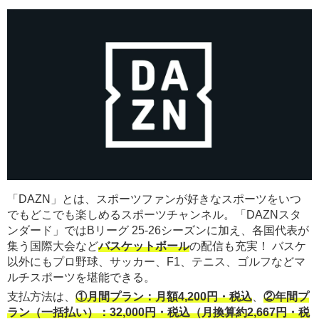
「DAZN」とは、スポーツファンが好きなスポーツをいつ
でもどこでも楽しめるスポーツチャンネル。「DAZNスタ
ンダード」ではBリーグ 25-26シーズンに加え、各国代表が
集う国際大会など
バスケットボール
の配信も充実！ バスケ
以外にもプロ野球、サッカー、F1、テニス、ゴルフなどマ
ルチスポーツを堪能できる。
支払方法は、
①月間プラン：月額4,200円・税込
、
②年間プ
ラン（一括払い）：32,000円・税込（月換算約2,667円・税