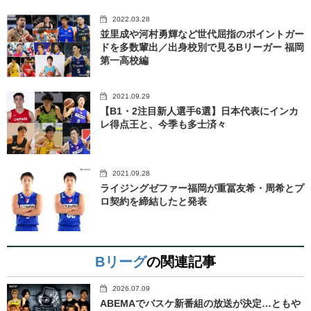
2022.03.28
並里成や河村勇輝など世代屈指のポイントガー
ドを多数輩出／出身校別で見るBリーガー 福岡
第一高校編
2021.09.29
【B1・2注目新人選手6選】日本代表にインカ
レ得点王と、今季も多士済々
2021.09.28
ライジングゼファー福岡が重冨友希・周希とプ
ロ契約を締結したと発表
Bリーグ
の関連記事
2026.07.09
ABEMAでバスケ新番組の放送が決定…ともや