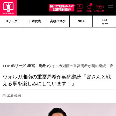
3x3
Bリーグ
日本代表
高校バスケ
NBA
by 361°
Bリーグ
重冨 周希
ウォルガ湘南の重冨周希が契約継続「皆
TOP
ウォルガ湘南の重冨周希が契約継続「皆さんと戦
える事を楽しみにしています！」
2026.07.08