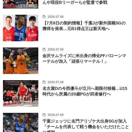
んや現役Bリーガーらが監督で参戦
2026.07.08
【7月8日の契約情報】千葉Jが新外国籍SGの
獲得を発表…元B1得点王は新天地へ
2026.07.08
金沢サムライズに米出身の帰化PFバローンマ
ーテルが加入「頑張りマーテル！」
2026.07.08
名古屋Dの今西優斗が立川へ期限付移籍…U15
時代から所属の20歳PGが武者修行へ
2026.07.08
千葉ジェッツに名門アリゾナ大出身SGが加入
「チームを代表して戦う機会をいただけたこと