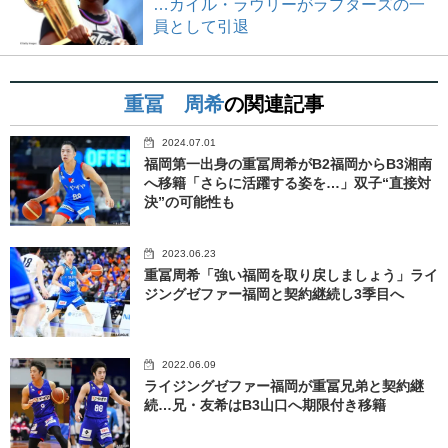
…カイル・ラウリーがラプターズの一
員として引退
重冨 周希
の関連記事
2024.07.01
福岡第一出身の重冨周希がB2福岡からB3湘南
へ移籍「さらに活躍する姿を…」双子“直接対
決”の可能性も
2023.06.23
重冨周希「強い福岡を取り戻しましょう」ライ
ジングゼファー福岡と契約継続し3季目へ
2022.06.09
ライジングゼファー福岡が重冨兄弟と契約継
続…兄・友希はB3山口へ期限付き移籍