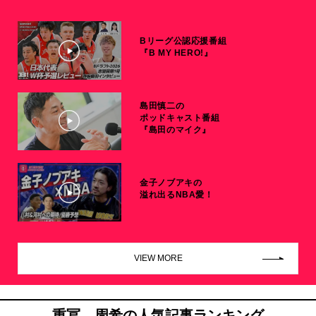
Bリーグ公認応援番組
『B MY HERO!』
島田慎二の
ポッドキャスト番組
『島田のマイク』
金子ノブアキの
溢れ出るNBA愛！
VIEW MORE
重冨 周希の人気記事ランキング