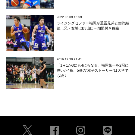
2022.06.09 15:59
ライジングゼファー福岡が重冨兄弟と契約継
続…兄・友希はB3山口へ期限付き移籍
2016.12.30 21:41
「1＋1が3にも4にもなる」福岡第一を2冠に
導いた4番、5番の“双子ストーリー”は大学で
も続く