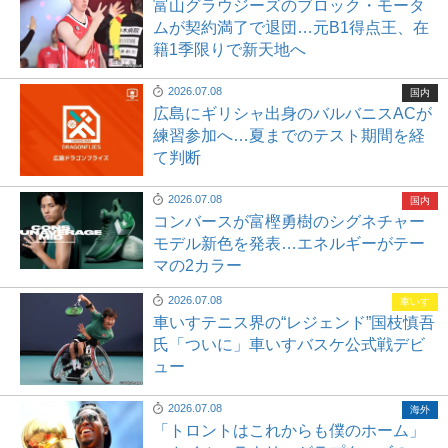
富山グラウジーズのブロック・モータ
ムが契約満了で退団…元B1得点王、在
籍1季限りで新天地へ
2026.07.08
国内
広島にギリシャ出身のバルバニスACが
練習参加へ…夏までのテスト期間を経
て判断
2026.07.08
国内
コンバースが富樫勇樹のシグネチャー
モデル新色を発表…エネルギーがテー
マの2カラー
2026.07.08
車いす
車いすテニス界の“レジェンド”国枝慎吾
氏「ついに」車いすバスケ公式戦デビ
ュー
2026.07.08
海外
「トロントはこれからも僕のホーム」