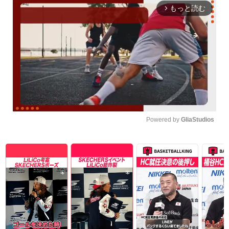
もっと読む
arrow_forward_ios
Powered by 
GliaStudios
Unmute