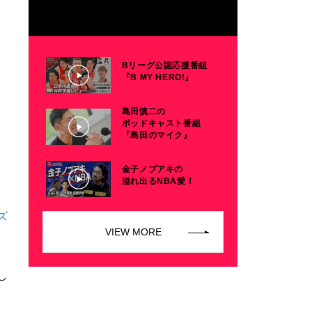
Bリーグ公認応援番組
『B MY HERO!』
島田慎二の
ポッドキャスト番組
『島田のマイク』
金子ノブアキの
溢れ出るNBA愛！
ズ
VIEW MORE
し