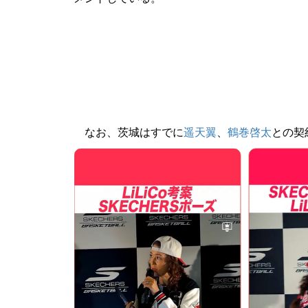
なお、茨城はすでに
遥天翼
、
鶴巻啓太
との契