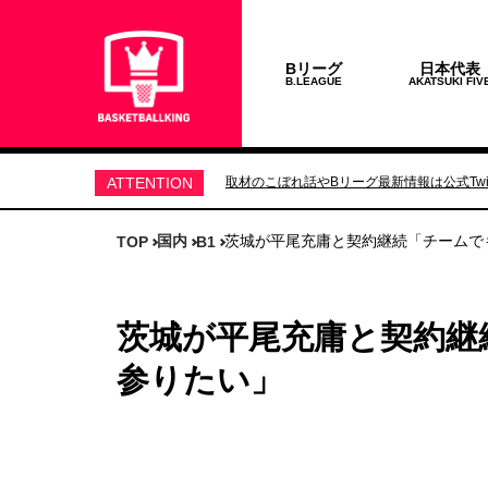
Bリーグ
日本代表
B.LEAGUE
AKATSUKI FIV
ATTENTION
取材のこぼれ話やBリーグ最新情報は公式Twit
国内
茨城が平尾充庸と契約継続「チームで
TOP
B1
茨城が平尾充庸と契約継
参りたい」