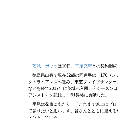
茨城ロボッツ
は10日、
平尾充庸
との契約継続
徳島県出身で現在32歳の同選手は、178セン
クトライアンズへ進み、東芝ブレイブサンダー
などを経て2017年に茨城へ入団。今シーズンは56
アシスト）を記録し、B1昇格に貢献した。
平尾は発表にあたり、「これまで以上にプロ
て参りたいと思います。皆さんとともに迎える
メントしている。