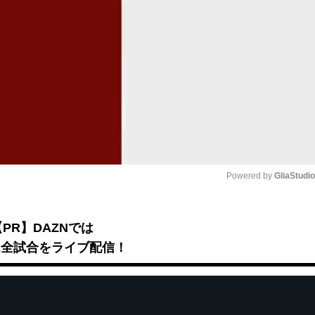
Powered by 
GliaStudi
Mute
【PR】DAZNでは
B2全試合をライブ配信！