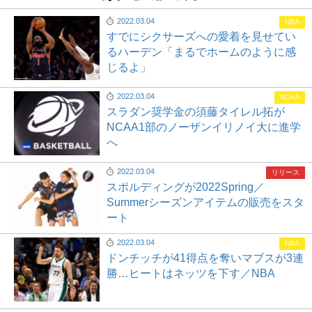
2022.03.04
NBA
すでにシクサーズへの愛着を見せてい
るハーデン「まるでホームのように感
じるよ」
2022.03.04
NCAA
スラダン奨学金の須藤タイレル拓が
NCAA1部のノーザンイリノイ大に進学
へ
2022.03.04
リリース
スポルディングが2022Spring／
Summerシーズンアイテムの販売をスタ
ート
2022.03.04
NBA
ドンチッチが41得点を奪いマブスが3連
勝…ヒートはネッツを下す／NBA