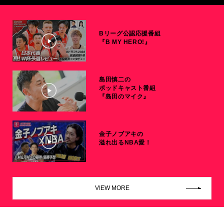
Bリーグ公認応援番組
『B MY HERO!』
島田慎二の
ポッドキャスト番組
『島田のマイク』
金子ノブアキの
溢れ出るNBA愛！
VIEW MORE