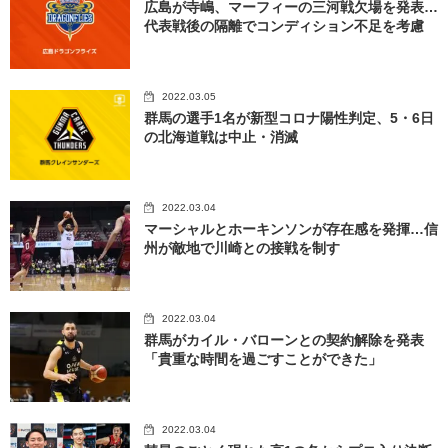
広島が寺嶋、マーフィーの三河戦欠場を発表…
代表戦後の隔離でコンディション不足を考慮
2022.03.05
群馬の選手1名が新型コロナ陽性判定、5・6日
の北海道戦は中止・消滅
2022.03.04
マーシャルとホーキンソンが存在感を発揮…信
州が敵地で川崎との接戦を制す
2022.03.04
群馬がカイル・バローンとの契約解除を発表
「貴重な時間を過ごすことができた」
2022.03.04