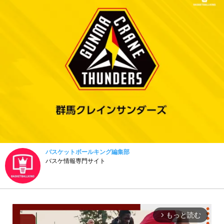
バスケットボールキング編集部
バスケ情報専門サイト
もっと読む
arrow_forward_ios