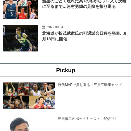
彗星のごとく現れた高1の冬からプロ入り決断
に至るまで…河村勇輝の足跡を振り返る
2022.03.04
北海道が折茂武彦氏の引退試合日程を発表…6
月18日に開催
Pickup
歴代MVPで振り返る「三井不動産カップ」
島田慎二のポッドキャスト、配信中！