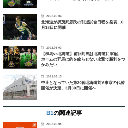
2022.03.04
北海道が折茂武彦氏の引退試合日程を発表…6
月18日に開催
2022.03.03
【群馬vs北海道】前回対戦は北海道に軍配、
ホームの群馬は的を絞らせない攻撃で勝利をつ
かみたい
2022.02.15
中止となっていた第20節北海道対A東京の代替
開催が決定、3月30日に開催へ
B1
の関連記事
2022.03.05