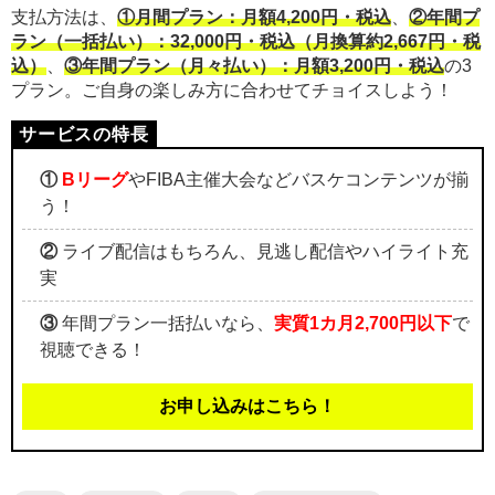
支払方法は、
①月間プラン：月額4,200円・税込
、
②年間プ
ラン（一括払い）：32,000円・税込（月換算約2,667円・税
込）
、
③年間プラン（月々払い）：月額3,200円・税込
の3
プラン。ご自身の楽しみ方に合わせてチョイスしよう！
①
Bリーグ
やFIBA主催大会などバスケコンテンツが揃
う！
②
ライブ配信はもちろん、見逃し配信やハイライト充
実
③
年間プラン一括払いなら、
実質1カ月2,700円以下
で
視聴できる！
お申し込みはこちら！