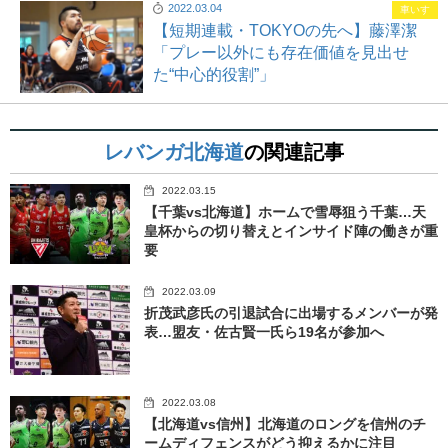
2022.03.04
車いす
【短期連載・TOKYOの先へ】藤澤潔
「プレー以外にも存在価値を見出せ
た“中心的役割”」
レバンガ北海道
の関連記事
2022.03.15
【千葉vs北海道】ホームで雪辱狙う千葉…天
皇杯からの切り替えとインサイド陣の働きが重
要
2022.03.09
折茂武彦氏の引退試合に出場するメンバーが発
表…盟友・佐古賢一氏ら19名が参加へ
2022.03.08
【北海道vs信州】北海道のロングを信州のチ
ームディフェンスがどう抑えるかに注目