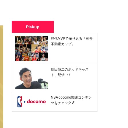
Pickup
歴代MVPで振り返る「三井
不動産カップ」
島田慎二のポッドキャス
ト、配信中！
NBA docomo関連コンテン
ツをチェック🏀