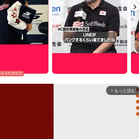
もっと読む
arrow_forward_ios