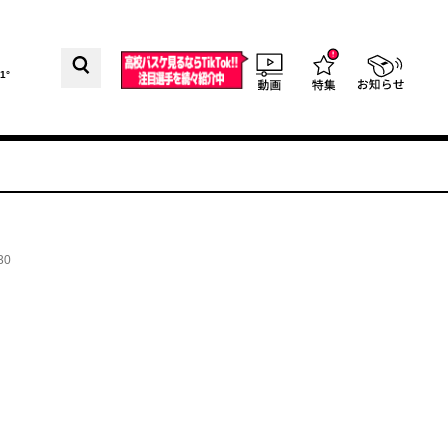
1°
30