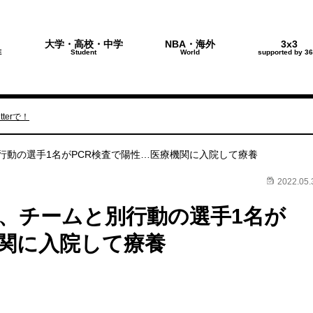
大学・高校・中学
NBA・海外
3x3
E
Student
World
supported by 36
terで！
行動の選手1名がPCR検査で陽性…医療機関に入院して療養
2022.05.
、チームと別行動の選手1名が
機関に入院して療養