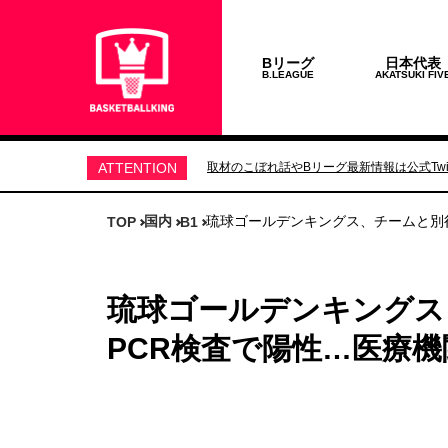
Bリーグ
日本代表
B.LEAGUE
AKATSUKI FIV
ATTENTION
取材のこぼれ話やBリーグ最新情報は公式Twit
国内
琉球ゴールデンキングス、チームと別
TOP
B1
琉球ゴールデンキングス
PCR検査で陽性…医療