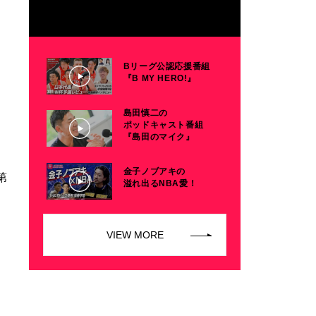
Bリーグ公認応援番組
『B MY HERO!』
島田慎二の
ポッドキャスト番組
『島田のマイク』
金子ノブアキの
第
溢れ出るNBA愛！
VIEW MORE