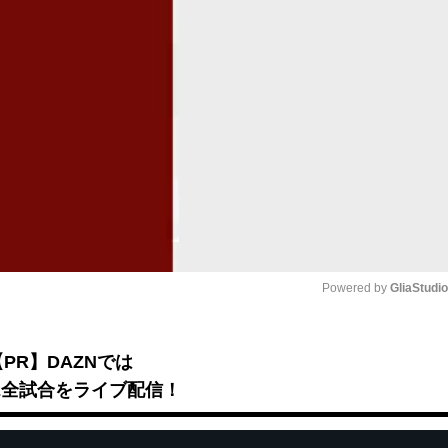
Powered by 
GliaStudi
Mute
【PR】DAZNでは
B2全試合をライブ配信！