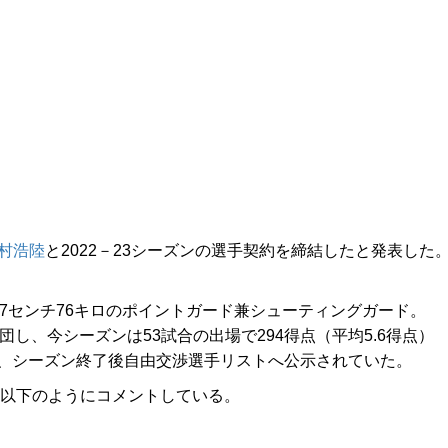
村浩陸
と2022－23シーズンの選手契約を締結したと発表した
7センチ76キロのポイントガード兼シューティングガード。
団し、今シーズンは53試合の出場で294得点（平均5.6得点）
るも、シーズン終了後自由交渉選手リストへ公示されていた。
以下のようにコメントしている。