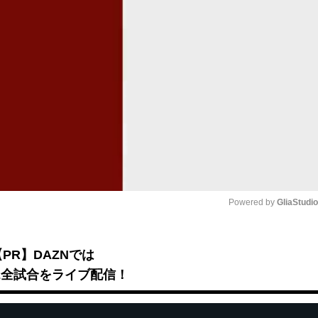
Powered by 
GliaStudi
Mute
【PR】DAZNでは
B2全試合をライブ配信！