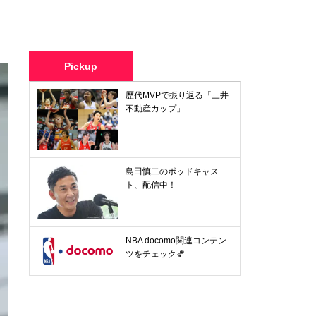
Pickup
歴代MVPで振り返る「三井
不動産カップ」
島田慎二のポッドキャス
ト、配信中！
NBA docomo関連コンテン
ツをチェック🏀