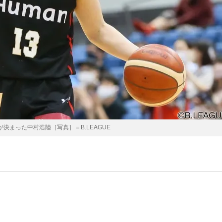
が決まった中村浩陸［写真］＝B.LEAGUE