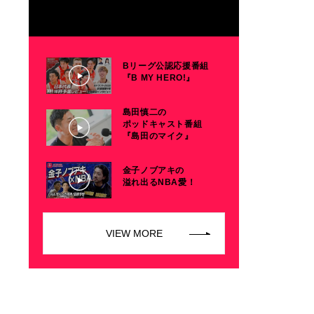
Bリーグ公認応援番組
『B MY HERO!』
島田慎二の
ポッドキャスト番組
『島田のマイク』
金子ノブアキの
。
溢れ出るNBA愛！
VIEW MORE