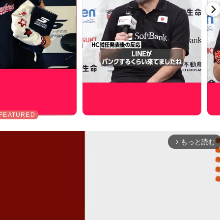
もっと読む
arrow_forward_ios