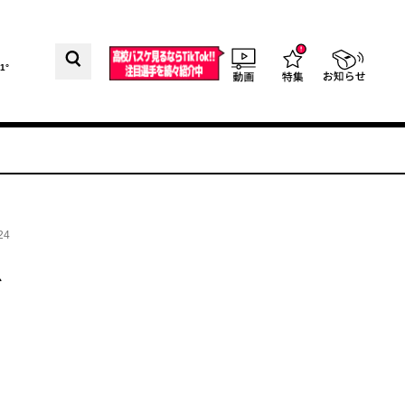
1°
24
を