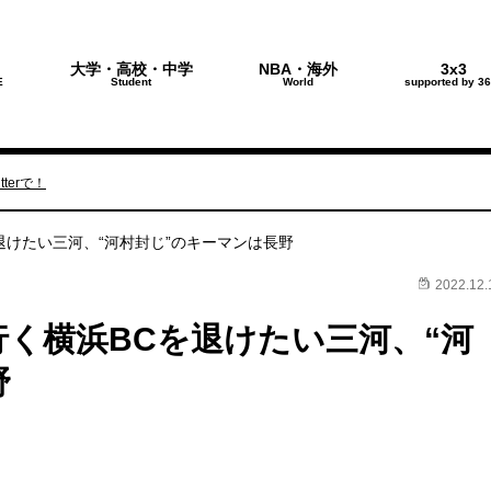
大学・高校・中学
NBA・海外
3x3
E
Student
World
supported by 36
terで！
を退けたい三河、“河村封じ”のキーマンは長野
2022.12.
行く横浜BCを退けたい三河、“河
野