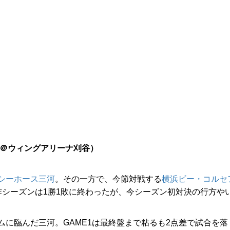
＠ウィングアリーナ刈谷）
シーホース三河
。その一方で、今節対戦する
横浜ビー・コルセ
昨シーズンは1勝1敗に終わったが、今シーズン初対決の行方や
に臨んだ三河。GAME1は最終盤まで粘るも2点差で試合を落