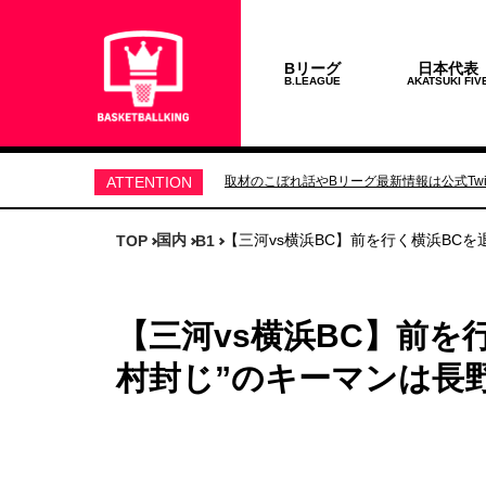
Bリーグ
日本代表
B.LEAGUE
AKATSUKI FIV
ATTENTION
取材のこぼれ話やBリーグ最新情報は公式Twit
国内
【三河vs横浜BC】前を行く横浜BC
TOP
B1
【三河vs横浜BC】前を
村封じ”のキーマンは長