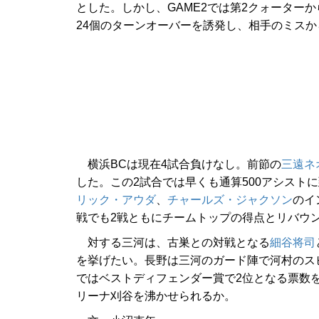
とした。しかし、GAME2では第2クォーター
24個のターンオーバーを誘発し、相手のミスか
横浜BCは現在4試合負けなし。前節の
三遠ネ
した。この2試合では早くも通算500アシスト
リック・アウダ
、
チャールズ・ジャクソン
のイ
戦でも2戦ともにチームトップの得点とリバウ
対する三河は、古巣との対戦となる
細谷将司
を挙げたい。長野は三河のガード陣で河村のス
ではベストディフェンダー賞で2位となる票数
リーナ刈谷を沸かせられるか。