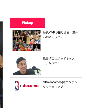
Pickup
歴代MVPで振り返る「三井
不動産カップ」
島田慎二のポッドキャス
ト、配信中！
NBA docomo関連コンテン
ツをチェック🏀