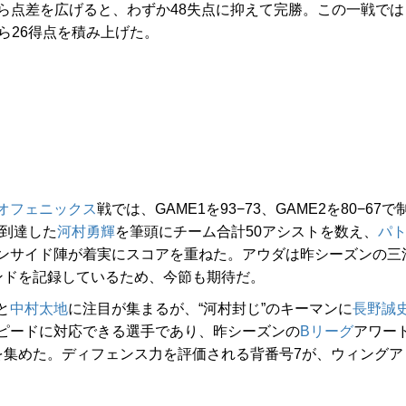
から点差を広げると、わずか48失点に抑えて完勝。この一戦では
ら26得点を積み上げた。
オフェニックス
戦では、GAME1を93−73、GAME2を80−67で
に到達した
河村勇輝
を筆頭にチーム合計50アシストを数え、
パ
ンサイド陣が着実にスコアを重ねた。アウダは昨シーズンの三
ンドを記録しているため、今節も期待だ。
と
中村太地
に注目が集まるが、“河村封じ”のキーマンに
長野誠
ピードに対応できる選手であり、昨シーズンの
Bリーグ
アワー
を集めた。ディフェンス力を評価される背番号7が、ウィングア