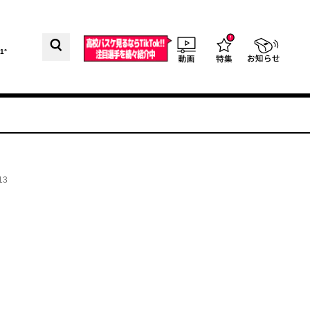
1°
13