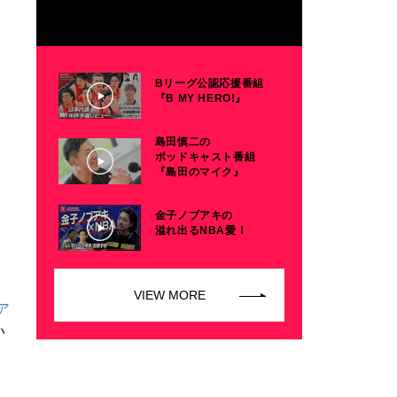
Bリーグ公認応援番組
『B MY HERO!』
島田慎二の
ポッドキャスト番組
『島田のマイク』
金子ノブアキの
溢れ出るNBA愛！
VIEW MORE
ア
い