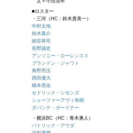
文＝小沼克年
■ロスター
・三河（HC：鈴木貴美一）
中村太地
柏木真介
細谷将司
長野誠史
アンソニー・ローレンスⅡ
ブランドン・ジャワト
角野亮伍
西田優大
橋本晃佑
セドリック・シモンズ
シェーファーアヴィ幸樹
ダバンテ・ガードナー
・横浜BC（HC：青木勇人）
パトリック・アウダ
河村勇輝