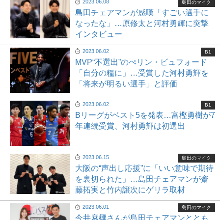
2023.06.08
島田のマイク
島田チェアマンが感嘆「すごい選手に
なったな」…原修太と河村勇輝に突撃
インタビュー
2023.06.02
B1
MVP“不選出”のぺリン・ビュフォード
「自分の糧に」…受賞した河村勇輝を
「将来が明るい選手」と評価
2023.06.02
B1
Bリーグがベスト5を発表…富樫勇樹が7
年連続受賞、河村勇輝は初選出
2023.06.15
島田のマイク
大阪の“声出し応援”に「いい意味で期待
を裏切られた」…島田チェアマンが齋
藤拓実と竹内譲次にゲリラ取材
2023.06.01
島田のマイク
今井麻椰さんが島田チェアマンととも