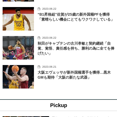
2023.06.22
“B1昇格組”佐賀が25歳の新外国籍PFを獲得
「素晴らしい機会にとてもワクワクしている」
2023.06.22
秋田がキャプテンの古川孝敏と契約継続「自
覚、覚悟、責任感を持ち、勝利の為に全てを捧
げたい」
2023.06.21
大阪エヴェッサが新外国籍選手を獲得…黒木
GMも期待「大阪の新たな武器」
Pickup