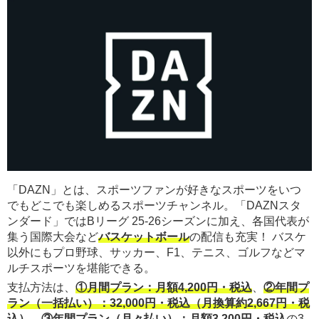
「DAZN」とは、スポーツファンが好きなスポーツをいつ
でもどこでも楽しめるスポーツチャンネル。「DAZNスタ
ンダード」ではBリーグ 25-26シーズンに加え、各国代表が
集う国際大会など
バスケットボール
の配信も充実！ バスケ
以外にもプロ野球、サッカー、F1、テニス、ゴルフなどマ
ルチスポーツを堪能できる。
支払方法は、
①月間プラン：月額4,200円・税込
、
②年間プ
ラン（一括払い）：32,000円・税込（月換算約2,667円・税
込）
、
③年間プラン（月々払い）：月額3,200円・税込
の3