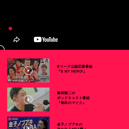
Bリーグ公認応援番組
『B MY HERO!』
島田慎二の
ポッドキャスト番組
『島田のマイク』
金子ノブアキの