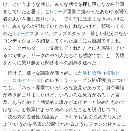
け、というような感じ。みんな感情を押し殺しながら仕事
をしていたと思う」と
Bリーグ
運営に携わったあらゆる関係
者の思いを推し量りつつ、「でも前には進まなきゃいけな
い。みんな心が折れていたかもしれないけど、頑張ってく
れた
Bリーグ
スタッフ、クラブスタッフ、難しい状況のなか
コンディションを調整してくれた選手にも感謝ですよね。
ステークホルダー、ご支援してくれた方々にも感謝してい
るのですが、リーグの中の人たちにも感謝です」と、苦境
をともに乗り越えた関係者への謝辞を述べた。
続けて、様々な議論が沸き起こった
河村勇輝
（
横浜ビ
ー・コルセアーズ
）のレギュラーシーズンMVP受賞につい
ても、「ネット界隈でいろいろな意見があって、賛否両論
が巻き起こりましたけど、いろいろな見方がある」と言
及。あらためて「感覚的に誰かがエイヤーと決めたもので
はない」と投票によって決められたことを説明しつつ、
「決め方の妥当性の議論と、そもそも“あの決め方なんだ
よ”というのを発表の段階でわかるようにファンの皆さまに