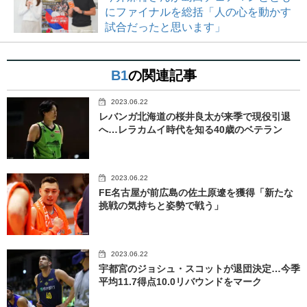
にファイナルを総括「人の心を動かす
試合だったと思います」
B1
の関連記事
2023.06.22
レバンガ北海道の桜井良太が来季で現役引退
へ…レラカムイ時代を知る40歳のベテラン
2023.06.22
FE名古屋が前広島の佐土原遼を獲得「新たな
挑戦の気持ちと姿勢で戦う」
2023.06.22
宇都宮のジョシュ・スコットが退団決定…今季
平均11.7得点10.0リバウンドをマーク