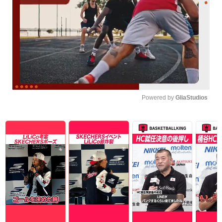
Powered by 
GliaStudios
Unmute