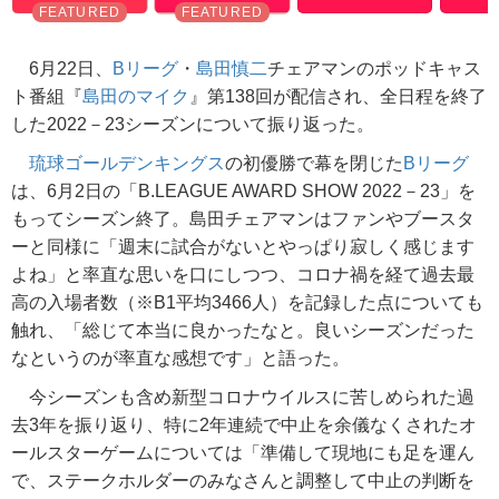
6月22日、
Bリーグ
・
島田慎二
チェアマンのポッドキャス
ト番組『
島田のマイク
』第138回が配信され、全日程を終了
した2022－23シーズンについて振り返った。
琉球ゴールデンキングス
の初優勝で幕を閉じた
Bリーグ
は、6月2日の「B.LEAGUE AWARD SHOW 2022－23」を
もってシーズン終了。島田チェアマンはファンやブースタ
ーと同様に「週末に試合がないとやっぱり寂しく感じます
よね」と率直な思いを口にしつつ、コロナ禍を経て過去最
高の入場者数（※B1平均3466人）を記録した点についても
触れ、「総じて本当に良かったなと。良いシーズンだった
なというのが率直な感想です」と語った。
今シーズンも含め新型コロナウイルスに苦しめられた過
去3年を振り返り、特に2年連続で中止を余儀なくされたオ
ールスターゲームについては「準備して現地にも足を運ん
で、ステークホルダーのみなさんと調整して中止の判断を