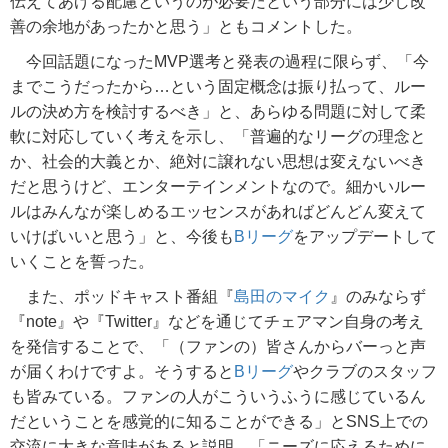
伝えてあげる配慮というのが必要だという部分には少し改
善の余地があったかと思う」ともコメントした。
今回話題になったMVP選考と発表の過程に限らず、「今
までこうだったから…という固定概念は振り払って、ルー
ルの決め方を検討するべき」と、あらゆる問題に対して柔
軟に対応していく考えを示し、「普遍的なリーグの理念と
か、社会的大義とか、絶対に譲れない思想は変えないべき
だと思うけど、エンターテインメントなので。細かいルー
ルはみんなが楽しめるエッセンスがあればどんどん変えて
いけばいいと思う」と、今後も
Bリーグ
をアップデートして
いくことを誓った。
また、ポッドキャスト番組『
島田のマイク
』のみならず
『note』や『Twitter』などを通じてチェアマン自身の考え
を発信することで、「（ファンの）皆さんからバーっと声
が届くわけですよ。そうすると
Bリーグ
やクラブのスタッフ
も皆みている。ファンの人がこういうふうに感じているん
だということを感覚的に知ることができる」とSNS上での
交流に大きな意味があると説明。「ニーズに応えるために