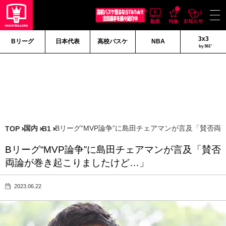
3x3
Bリーグ
日本代表
高校バスケ
NBA
by 361°
国内
Bリーグ“MVP論争”に島田チェアマンが言及「賛否
TOP
B1
Bリーグ“MVP論争”に島田チェアマンが言及「賛否
両論が巻き起こりましたけど…」
2023.06.22