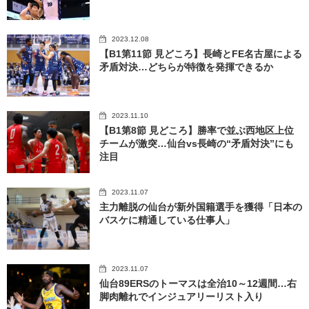
2023.12.08
【B1第11節 見どころ】長崎とFE名古屋による
矛盾対決…どちらが特徴を発揮できるか
2023.11.10
【B1第8節 見どころ】勝率で並ぶ西地区上位
チームが激突…仙台vs長崎の“矛盾対決”にも
注目
2023.11.07
主力離脱の仙台が新外国籍選手を獲得「日本の
バスケに精通している仕事人」
2023.11.07
仙台89ERSのトーマスは全治10～12週間…右
脚肉離れでインジュアリーリスト入り