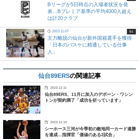
Bリーグが5日時点の入場者状況を発
表…Bプレミア基準の平均4000人超え
は計20クラブ
2023.11.07
B1
主力離脱の仙台が新外国籍選手を獲得
「日本のバスケに精通している仕事
人」
仙台89ERS
の関連記事
2023.12.11
仙台89ERS、11月に加入のデボーン・ワシン
トンが契約満了「成功を祈っています」
2023.12.10
シーホース三河が今季初の敵地同一カード連勝
を達成…指揮官「価値のある2試合」