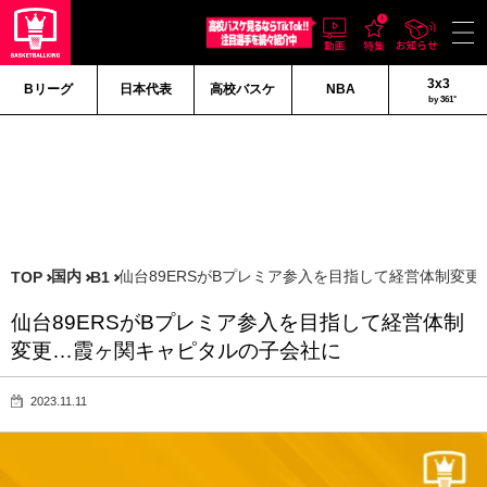
3x3
Bリーグ
日本代表
高校バスケ
NBA
by 361°
国内
仙台89ERSがBプレミア参入を目指して経営体制変
TOP
B1
仙台89ERSがBプレミア参入を目指して経営体制
変更…霞ヶ関キャピタルの子会社に
2023.11.11