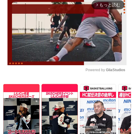
もっと読む
arrow_forward_ios
Powered by 
GliaStudios
Unmute