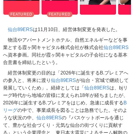
仙台89ERS
は11月10日、経営体制変更を発表した。
物流やアパートメントホテル、自然エネルギーなどを事
業とする霞ヶ関キャピタル株式会社が株式会社
仙台89ERS
へ資本参画。同社が霞ヶ関キャピタルの子会社になる基本
合意書を締結したという。
経営体制変更の目的は「2026年に誕生するB.プレミアへ
の参入と、将来に渡り
仙台89ERS
が仙台・宮城で継続して
発展していくため」。経緯としては「
仙台89ERS
は、bjリ
ーグ時代から地域の皆様に支えられ18年が経ちましたが、
2026年に誕生するB.プレミアをはじめ、急速に成長する
B
リーグ
の中で、事業成長を図ることは急務でした。そのよ
うな状況の中、
仙台89ERS
の『バスケットボールを通じ
て、豊かな社会づくり・元気な仙台の街づくりに貢献す
る』という企業理念と、東日本大震災によるチーム解散の