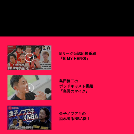
Bリーグ公認応援番組
『B MY HERO!』
島田慎二の
ポッドキャスト番組
『島田のマイク』
金子ノブアキの
溢れ出るNBA愛！