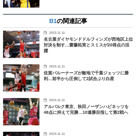
B1
の関連記事
2023.11.11
名古屋ダイヤモンドドルフィンズが西地区上位
対決を制す…齋藤拓実とスミスが20得点の活
躍
2023.11.11
佐賀バルーナーズが敵地で千葉ジェッツに勝
利…前半から圧倒して2試合ぶり白星
2023.11.11
アルバルク東京、秋田ノーザンハピネッツを
48点に抑えて完勝…10連勝目指して第2戦へ
2023.11.11