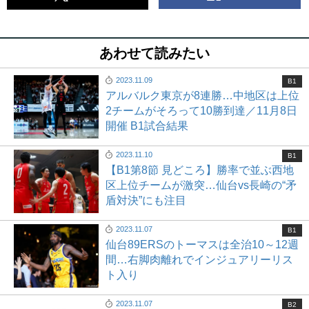
あわせて読みたい
2023.11.09
B1
アルバルク東京が8連勝…中地区は上位
2チームがそろって10勝到達／11月8日
開催 B1試合結果
2023.11.10
B1
【B1第8節 見どころ】勝率で並ぶ西地
区上位チームが激突…仙台vs長崎の“矛
盾対決”にも注目
2023.11.07
B1
仙台89ERSのトーマスは全治10～12週
間…右脚肉離れでインジュアリーリス
ト入り
2023.11.07
B2