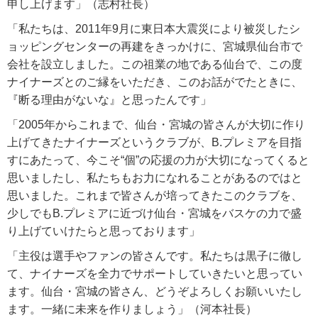
申し上げます」（志村社長）
「私たちは、2011年9月に東日本大震災により被災したシ
ョッピングセンターの再建をきっかけに、宮城県仙台市で
会社を設立しました。この祖業の地である仙台で、この度
ナイナーズとのご縁をいただき、このお話がでたときに、
『断る理由がないな』と思ったんです」
「2005年からこれまで、仙台・宮城の皆さんが大切に作り
上げてきたナイナーズというクラブが、B.プレミアを目指
すにあたって、今こそ“個”の応援の力が大切になってくると
思いましたし、私たちもお力になれることがあるのではと
思いました。これまで皆さんが培ってきたこのクラブを、
少しでもB.プレミアに近づけ仙台・宮城をバスケの力で盛
り上げていけたらと思っております」
「主役は選手やファンの皆さんです。私たちは黒子に徹し
て、ナイナーズを全力でサポートしていきたいと思ってい
ます。仙台・宮城の皆さん、どうぞよろしくお願いいたし
ます。一緒に未来を作りましょう」（河本社長）