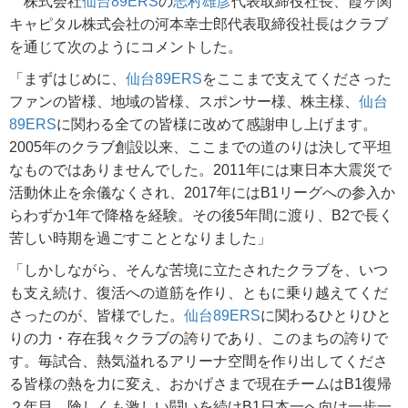
株式会社
仙台89ERS
の
志村雄彦
代表取締役社長、霞ヶ関
キャピタル株式会社の河本幸士郎代表取締役社長はクラブ
を通じて次のようにコメントした。
「まずはじめに、
仙台89ERS
をここまで支えてくださった
ファンの皆様、地域の皆様、スポンサー様、株主様、
仙台
89ERS
に関わる全ての皆様に改めて感謝申し上げます。
2005年のクラブ創設以来、ここまでの道のりは決して平坦
なものではありませんでした。2011年には東日本大震災で
活動休止を余儀なくされ、2017年にはB1リーグへの参入か
らわずか1年で降格を経験。その後5年間に渡り、B2で長く
苦しい時期を過ごすこととなりました」
「しかしながら、そんな苦境に立たされたクラブを、いつ
も支え続け、復活への道筋を作り、ともに乗り越えてくだ
さったのが、皆様でした。
仙台89ERS
に関わるひとりひと
りの力・存在我々クラブの誇りであり、このまちの誇りで
す。毎試合、熱気溢れるアリーナ空間を作り出してくださ
る皆様の熱を力に変え、おかげさまで現在チームはB1復帰
２年目、険しくも激しい闘いを続けB1日本一へ向け一歩一