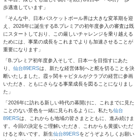
歩邁進しています」
「そんな中、日本バスケットボール界は大きな変革期を迎
え、2026年に誕生するB.プレミアの初年度参入の審査は既
にスタートしており、この厳しいチャレンジを乗り越える
ためには、事業の成長をこれまでよりも加速させることが
重要になります」
「B.プレミア初年度参入そして、日本一を目指すにあた
り、
仙台89ERS
は、新たな経営体制へと舵を切ることを決
断いたしました。霞ヶ関キャピタルがクラブの経営に参画
いただき、ともにさらなる事業成長を図ることになりまし
た」
「2026年に訪れる新しい時代の幕開けに、これまでに見た
ことのない景色を一緒に見られるように。私たち
仙台
89ERS
は、これからも地域の皆さまとともに、進み続けま
す。今回の決定をご理解いただき、これからも黄援いただ
けると幸いです。新生
仙台89ERS
をどうぞよろしくお願い