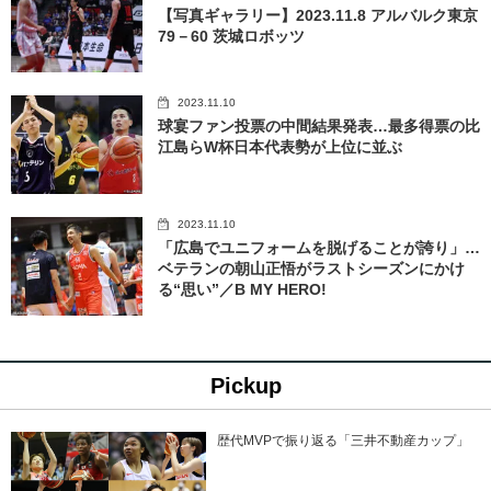
【写真ギャラリー】2023.11.8 アルバルク東京
79－60 茨城ロボッツ
2023.11.10
球宴ファン投票の中間結果発表…最多得票の比
江島らW杯日本代表勢が上位に並ぶ
2023.11.10
「広島でユニフォームを脱げることが誇り」…
ベテランの朝山正悟がラストシーズンにかけ
る“思い”／B MY HERO!
Pickup
歴代MVPで振り返る「三井不動産カップ」