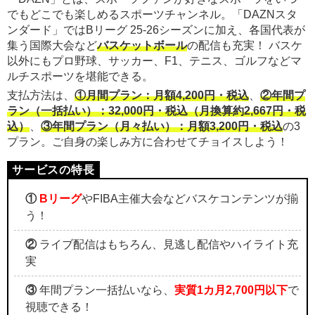
でもどこでも楽しめるスポーツチャンネル。「DAZNスタ
ンダード」ではBリーグ 25-26シーズンに加え、各国代表が
集う国際大会など
バスケットボール
の配信も充実！ バスケ
以外にもプロ野球、サッカー、F1、テニス、ゴルフなどマ
ルチスポーツを堪能できる。
支払方法は、
①月間プラン：月額4,200円・税込
、
②年間プ
ラン（一括払い）：32,000円・税込（月換算約2,667円・税
込）
、
③年間プラン（月々払い）：月額3,200円・税込
の3
プラン。ご自身の楽しみ方に合わせてチョイスしよう！
①
Bリーグ
やFIBA主催大会などバスケコンテンツが揃
う！
②
ライブ配信はもちろん、見逃し配信やハイライト充
実
③
年間プラン一括払いなら、
実質1カ月2,700円以下
で
視聴できる！