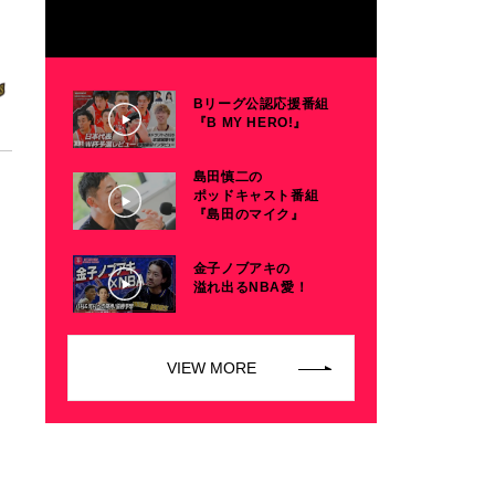
Bリーグ公認応援番組
『B MY HERO!』
島田慎二の
ポッドキャスト番組
『島田のマイク』
金子ノブアキの
溢れ出るNBA愛！
VIEW MORE