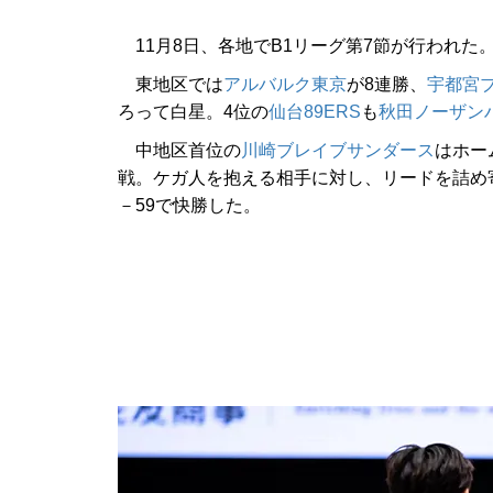
11月8日、各地でB1リーグ第7節が行われた
東地区では
アルバルク東京
が8連勝、
宇都宮
ろって白星。4位の
仙台89ERS
も
秋田ノーザン
中地区首位の
川崎ブレイブサンダース
はホー
戦。ケガ人を抱える相手に対し、リードを詰め
－59で快勝した。