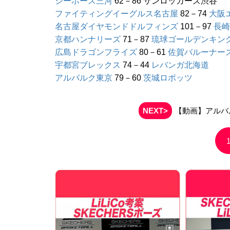
シーホース三河
62－86 サンロッカーズ渋谷
ファイティングイーグルス名古屋
82－74
大阪
名古屋ダイヤモンドドルフィンズ
101－97
長崎
京都ハンナリーズ
71－87
琉球ゴールデンキン
広島ドラゴンフライズ
80－61
佐賀バルーナー
宇都宮ブレックス
74－44
レバンガ北海道
アルバルク東京
79－60
茨城ロボッツ
NEXT>
【動画】アルバ