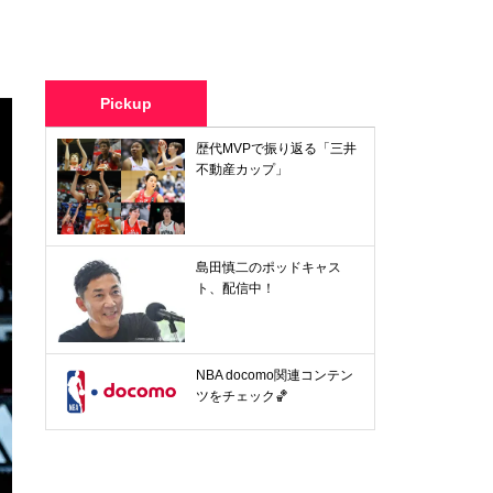
Pickup
歴代MVPで振り返る「三井
不動産カップ」
島田慎二のポッドキャス
ト、配信中！
NBA docomo関連コンテン
ツをチェック🏀