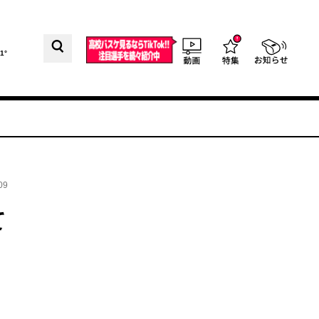
1°
09
て