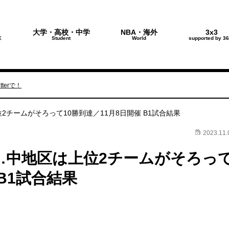
大学・高校・中学
NBA・海外
3x3
E
Student
World
supported by 36
terで！
チームがそろって10勝到達／11月8日開催 B1試合結果
2023.11.
…中地区は上位2チームがそろっ
 B1試合結果