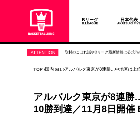
Bリーグ
日本代表
B.LEAGUE
AKATSUKI FIV
ATTENTION
取材のこぼれ話やBリーグ最新情報は公式Twit
国内
アルバルク東京が8連勝…中地区は上位2
TOP
B1
アルバルク東京が8連勝
10勝到達／11月8日開催