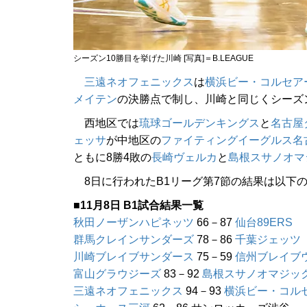
シーズン10勝目を挙げた川崎 [写真]＝B.LEAGUE
三遠ネオフェニックス
は
横浜ビー・コルセア
メイテン
の決勝点で制し、川崎と同じくシーズ
西地区では
琉球ゴールデンキングス
と
名古屋
ェッサ
が中地区の
ファイティングイーグルス名
ともに8勝4敗の
長崎ヴェルカ
と
島根スサノオマ
8日に行われたB1リーグ第7節の結果は以下
■11月8日 B1試合結果一覧
秋田ノーザンハピネッツ
66－87
仙台89ERS
群馬クレインサンダーズ
78－86
千葉ジェッツ
川崎ブレイブサンダース
75－59
信州ブレイブ
富山グラウジーズ
83－92
島根スサノオマジッ
三遠ネオフェニックス
94－93
横浜ビー・コル