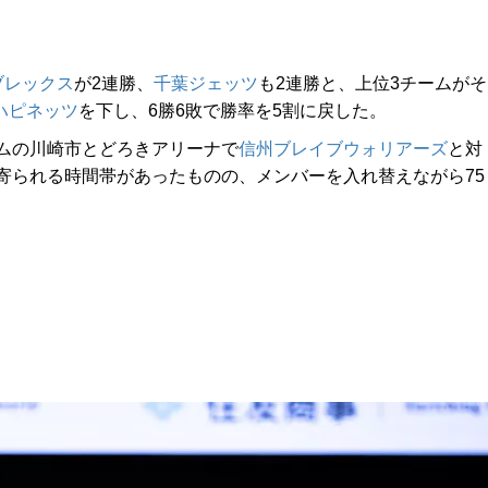
。
ブレックス
が2連勝、
千葉ジェッツ
も2連勝と、上位3チームがそ
ハピネッツ
を下し、6勝6敗で勝率を5割に戻した。
ムの川崎市とどろきアリーナで
信州ブレイブウォリアーズ
と対
寄られる時間帯があったものの、メンバーを入れ替えながら75