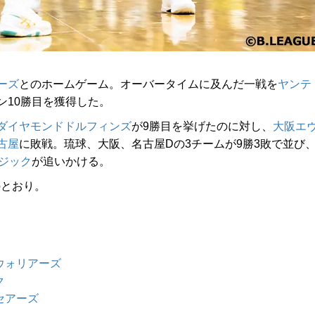
ーズ
とのホームゲーム。オーバータイムに及んだ一戦を
ヤンテ
ン10勝目を獲得した。
ダイヤモンドドルフィンズ
が9勝目を挙げたのに対し、
大阪エ
古屋
に敗戦。琉球、大阪、名古屋Dの3チームが9勝3敗で並び
ジック
が追いかける。
のとおり。
ウォリアーズ
ク
セアーズ