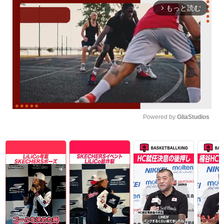
もっと読む
arrow_forward_ios
Powered by 
GliaStudios
Unmute