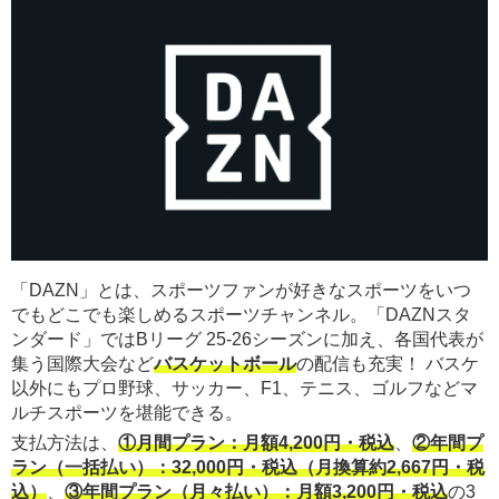
「DAZN」とは、スポーツファンが好きなスポーツをいつ
でもどこでも楽しめるスポーツチャンネル。「DAZNスタ
ンダード」ではBリーグ 25-26シーズンに加え、各国代表が
集う国際大会など
バスケットボール
の配信も充実！ バスケ
以外にもプロ野球、サッカー、F1、テニス、ゴルフなどマ
ルチスポーツを堪能できる。
支払方法は、
①月間プラン：月額4,200円・税込
、
②年間プ
ラン（一括払い）：32,000円・税込（月換算約2,667円・税
込）
、
③年間プラン（月々払い）：月額3,200円・税込
の3