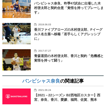
バンビシャス奈良、昨季47試合に出場した木
村啓太郎と契約合意「覚悟を持ってプレーしま
す」
2019.06.03
香川ファイブアローズの木村啓太郎、Fイーグ
ルス名古屋へ移籍「若手らしくアグレッシブ
に」
2017.07.27
青森退団の木村啓太郎、香川と契約「危機感と
覚悟を持って闘う」
バンビシャス奈良
の関連記事
2021.06.24
【2021－22シーズン B2西地区ロスター】西
宮、奈良、香川、愛媛、福岡、佐賀、熊本