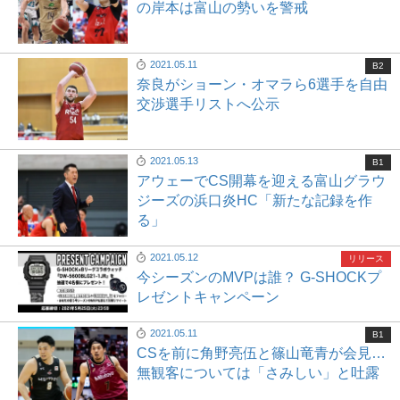
の岸本は富山の勢いを警戒
2021.05.11
B2
奈良がショーン・オマラら6選手を自由
交渉選手リストへ公示
2021.05.13
B1
アウェーでCS開幕を迎える富山グラウ
ジーズの浜口炎HC「新たな記録を作
る」
2021.05.12
リリース
今シーズンのMVPは誰？ G-SHOCKプ
レゼントキャンペーン
2021.05.11
B1
CSを前に角野亮伍と篠山竜青が会見…
無観客については「さみしい」と吐露