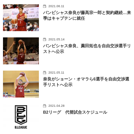
2021.06.11
バンビシャス奈良が藤髙宗一郎と契約継続…来
季はキャプテンに就任
2021.05.14
バンビシャス奈良、薦田拓也を自由交渉選手リ
ストへ公示
2021.05.11
奈良がショーン・オマラら6選手を自由交渉選
手リストへ公示
2021.04.28
B2リーグ 代替試合スケジュール