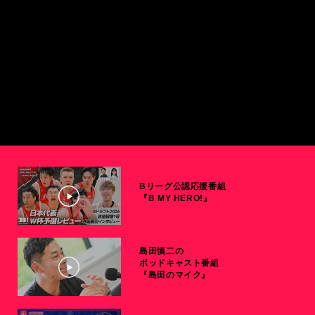
Bリーグ公認応援番組
『B MY HERO!』
島田慎二の
ポッドキャスト番組
『島田のマイク』