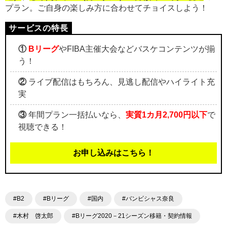
プラン。ご自身の楽しみ方に合わせてチョイスしよう！
①
Bリーグ
やFIBA主催大会などバスケコンテンツが揃
う！
②
ライブ配信はもちろん、見逃し配信やハイライト充
実
③
年間プラン一括払いなら、
実質1カ月2,700円以下
で
視聴できる！
お申し込みはこちら！
#B2
#Bリーグ
#国内
#バンビシャス奈良
#木村 啓太郎
#Bリーグ2020－21シーズン移籍・契約情報