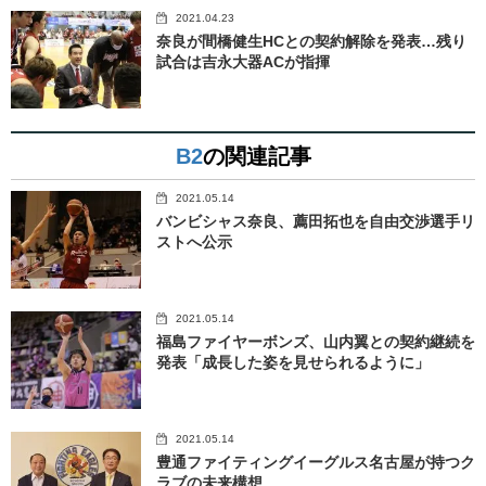
2021.04.23
奈良が間橋健生HCとの契約解除を発表…残り
試合は吉永大器ACが指揮
B2
の関連記事
2021.05.14
バンビシャス奈良、薦田拓也を自由交渉選手リ
ストへ公示
2021.05.14
福島ファイヤーボンズ、山内翼との契約継続を
発表「成長した姿を見せられるように」
2021.05.14
豊通ファイティングイーグルス名古屋が持つク
ラブの未来構想