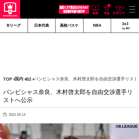
3x3
Bリーグ
日本代表
高校バスケ
NBA
by 361°
国内
バンビシャス奈良、木村啓太郎を自由交渉選手リスト
TOP
B2
バンビシャス奈良、木村啓太郎を自由交渉選手リ
ストへ公示
2021.05.13