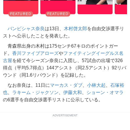
バンビシャス奈良
は13日、
木村啓太郎
を自由交渉選手リ
ストへ公示したことを発表した。
青森県出身の木村は175センチ67キロのポイントガー
ド。
香川ファイブアローズ
や
ファイティングイーグルス名
古屋
を経て今シーズン奈良に入団し、57試合の出場で326
得点（平均5.7得点）144アシスト（同2.5アシスト）92リバ
ウンド（同1.6リバウンド）を記録した。
なお奈良は、11日に
マーカス・ダブ
、
小林大起
、
石塚裕
也
、
ラキーム・ジャクソン
、
伊藤大和
、
ショーン・オマラ
の6選手を自由交渉選手リストに公示している。
ADVERTISEMENT