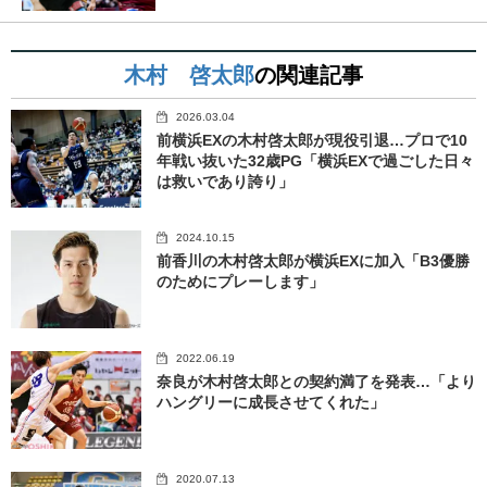
木村 啓太郎
の関連記事
2026.03.04
前横浜EXの木村啓太郎が現役引退…プロで10
年戦い抜いた32歳PG「横浜EXで過ごした日々
は救いであり誇り」
2024.10.15
前香川の木村啓太郎が横浜EXに加入「B3優勝
のためにプレーします」
2022.06.19
奈良が木村啓太郎との契約満了を発表…「より
ハングリーに成長させてくれた」
2020.07.13