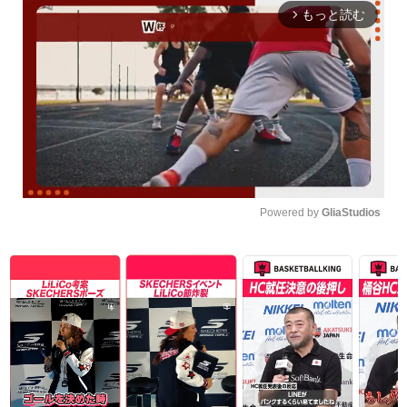
もっと読む
arrow_forward_ios
Powered by 
GliaStudios
Unmute