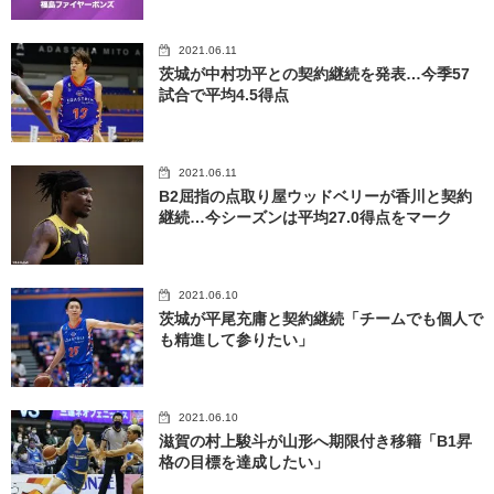
2021.06.11
茨城が中村功平との契約継続を発表…今季57
試合で平均4.5得点
2021.06.11
B2屈指の点取り屋ウッドベリーが香川と契約
継続…今シーズンは平均27.0得点をマーク
2021.06.10
茨城が平尾充庸と契約継続「チームでも個人で
も精進して参りたい」
2021.06.10
滋賀の村上駿斗が山形へ期限付き移籍「B1昇
格の目標を達成したい」