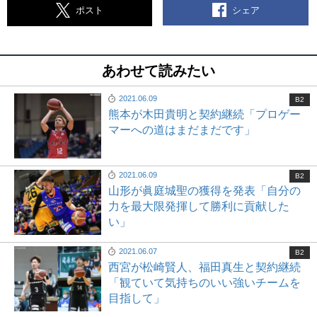
シェア
ポスト
あわせて読みたい
2021.06.09
B2
熊本が木田貴明と契約継続「プロゲー
マーへの道はまだまだです」
2021.06.09
B2
山形が眞庭城聖の獲得を発表「自分の
力を最大限発揮して勝利に貢献した
い」
2021.06.07
B2
西宮が松崎賢人、福田真生と契約継続
「観ていて気持ちのいい強いチームを
目指して」