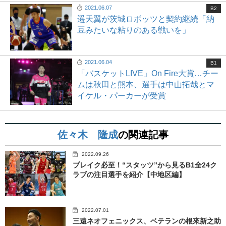
2021.06.07
B2
遥天翼が茨城ロボッツと契約継続「納
豆みたいな粘りのある戦いを」
2021.06.04
B1
「バスケットLIVE」On Fire大賞…チー
ムは秋田と熊本、選手は中山拓哉とマ
イケル・パーカーが受賞
佐々木 隆成
の関連記事
2022.09.26
ブレイク必至！“スタッツ”から見るB1全24ク
ラブの注目選手を紹介【中地区編】
2022.07.01
三遠ネオフェニックス、ベテランの根來新之助