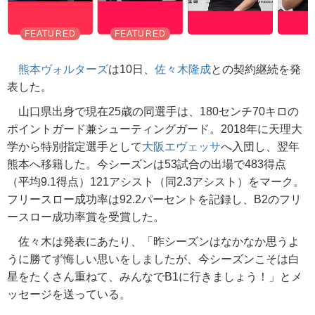
熊本ヴォルターズ
は10日、
佐々木隆成
との契約継続を発
表した。
山口県出身で現在25歳の同選手は、180センチ70キロの
ポイントガード兼シューティングガード。2018年に天理大
学から特別指定選手として
大阪エヴェッサ
へ入団し、翌年
熊本へ移籍した。今シーズンは53試合の出場で483得点
（平均9.1得点）121アシスト（同2.3アシスト）をマーク。
フリースロー成功率は92.2パーセントを記録し、B2のフリ
ースロー成功率賞を受賞した。
佐々木は発表にあたり、「昨シーズンはなかなか思うよ
うに勝てず悔しい思いをしましたが、今シーズンこそは白
星をたくさん重ねて、みんなでB1に行きましょう！」とメ
ッセージを送っている。