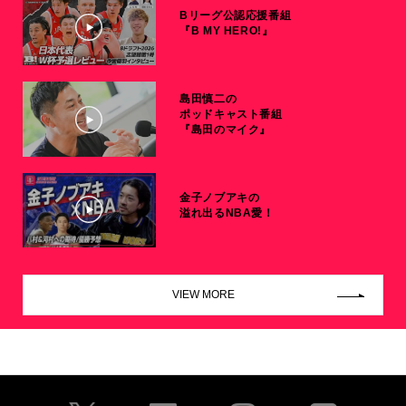
Bリーグ公認応援番組
『B MY HERO!』
島田慎二の
ポッドキャスト番組
『島田のマイク』
金子ノブアキの
溢れ出るNBA愛！
VIEW MORE