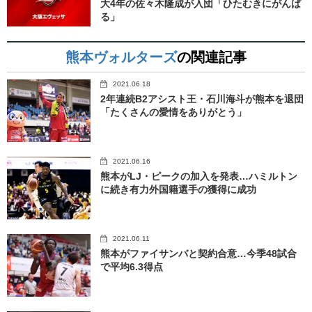
大4年の佐々木隆成が入団「ひたむきにがんば
る」
熊本ヴォルターズ
の関連記事
2021.06.18
2年連続B2アシスト王・石川海斗が熊本を退団
「たくさんの愛情をありがとう」
2021.06.16
熊本がLJ・ピークの加入を発表…ハミルトン
に続き有力外国籍選手の獲得に成功
2021.06.11
熊本がファイサンバと契約合意…今季48試合
で平均6.3得点