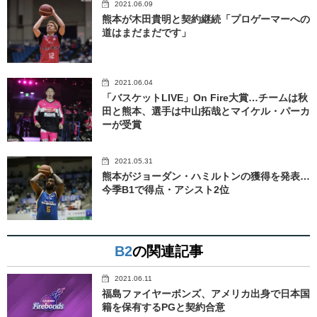
2021.06.09
熊本が木田貴明と契約継続「プロゲーマーへの
道はまだまだです」
2021.06.04
「バスケットLIVE」On Fire大賞…チームは秋
田と熊本、選手は中山拓哉とマイケル・パーカ
ーが受賞
2021.05.31
熊本がジョーダン・ハミルトンの獲得を発表…
今季B1で得点・アシスト2位
B2
の関連記事
2021.06.11
福島ファイヤーボンズ、アメリカ出身で日本国
籍を保有するPGと契約合意