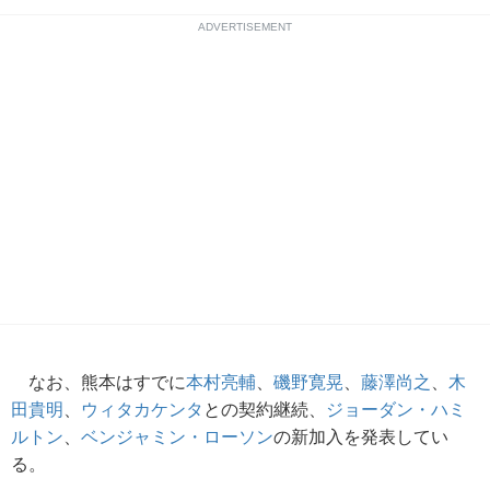
ADVERTISEMENT
なお、熊本はすでに
本村亮輔
、
磯野寛晃
、
藤澤尚之
、
木
田貴明
、
ウィタカケンタ
との契約継続、
ジョーダン・ハミ
ルトン
、
ベンジャミン・ローソン
の新加入を発表してい
る。