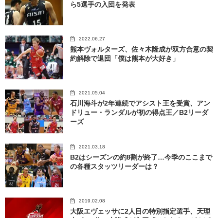
ら5選手の入団を発表
2022.06.27
熊本ヴォルターズ、佐々木隆成が双方合意の契
約解除で退団「僕は熊本が大好き」
2021.05.04
石川海斗が2年連続でアシスト王を受賞、アン
ドリュー・ランダルが初の得点王／B2リーダ
ーズ
2021.03.18
B2はシーズンの約8割が終了…今季のここまで
の各種スタッツリーダーは？
2019.02.08
大阪エヴェッサに2人目の特別指定選手、天理