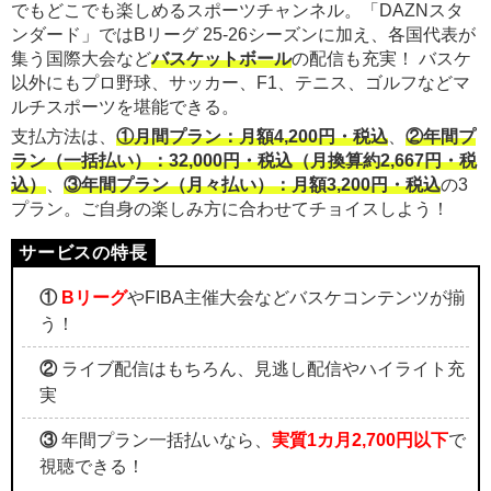
でもどこでも楽しめるスポーツチャンネル。「DAZNスタ
ンダード」ではBリーグ 25-26シーズンに加え、各国代表が
集う国際大会など
バスケットボール
の配信も充実！ バスケ
以外にもプロ野球、サッカー、F1、テニス、ゴルフなどマ
ルチスポーツを堪能できる。
支払方法は、
①月間プラン：月額4,200円・税込
、
②年間プ
ラン（一括払い）：32,000円・税込（月換算約2,667円・税
込）
、
③年間プラン（月々払い）：月額3,200円・税込
の3
プラン。ご自身の楽しみ方に合わせてチョイスしよう！
①
Bリーグ
やFIBA主催大会などバスケコンテンツが揃
う！
②
ライブ配信はもちろん、見逃し配信やハイライト充
実
③
年間プラン一括払いなら、
実質1カ月2,700円以下
で
視聴できる！