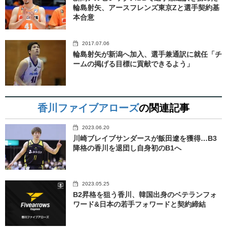
輪島射矢、アースフレンズ東京Zと選手契約基
本合意
2017.07.06
輪島射矢が新潟へ加入、選手兼通訳に就任「チ
ームの掲げる目標に貢献できるよう」
香川ファイブアローズ
の関連記事
2023.06.20
川崎ブレイブサンダースが飯田遼を獲得…B3
降格の香川を退団し自身初のB1へ
2023.05.25
B2昇格を狙う香川、韓国出身のベテランフォ
ワード&日本の若手フォワードと契約締結