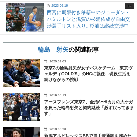
2023.05.19
B2
西宮に期限付き移籍中のジョーダン・
ハミルトンと滋賀の杉浦佑成が自由交
渉選手リスト入り...杉浦は継続交渉中
輪島 射矢
の関連記事
2020.09.03
東京Zの輪島射矢が女子バスケチーム「東京ヴ
ェルディGOLD'S」のHCに就任…現役生活を
続けながらの挑戦
2019.06.13
アースフレンズ東京Z、全治6〜9カ月の大ケガ
を負った輪島射矢と契約継続「必ず戻ってきま
す」
2018.08.30
新潟アルビレックスBBで選手兼通訳を務めた