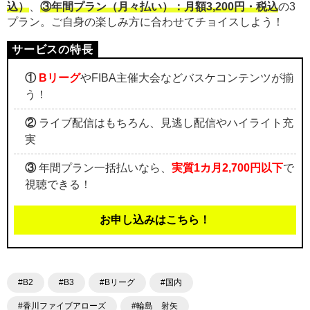
込）
、
③年間プラン（月々払い）：月額3,200円・税込
の3
プラン。ご自身の楽しみ方に合わせてチョイスしよう！
①
Bリーグ
やFIBA主催大会などバスケコンテンツが揃
う！
②
ライブ配信はもちろん、見逃し配信やハイライト充
実
③
年間プラン一括払いなら、
実質1カ月2,700円以下
で
視聴できる！
お申し込みはこちら！
#B2
#B3
#Bリーグ
#国内
#香川ファイブアローズ
#輪島 射矢