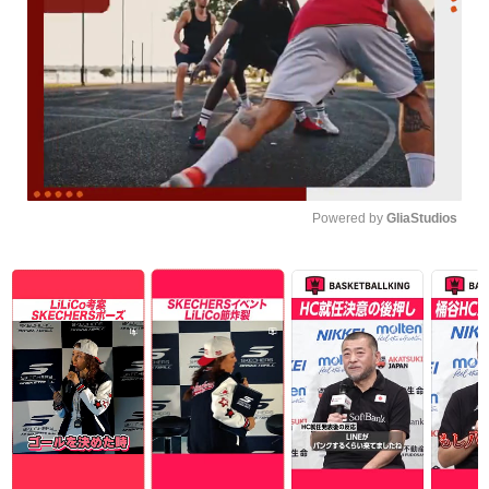
Powered by 
GliaStudios
Unmute