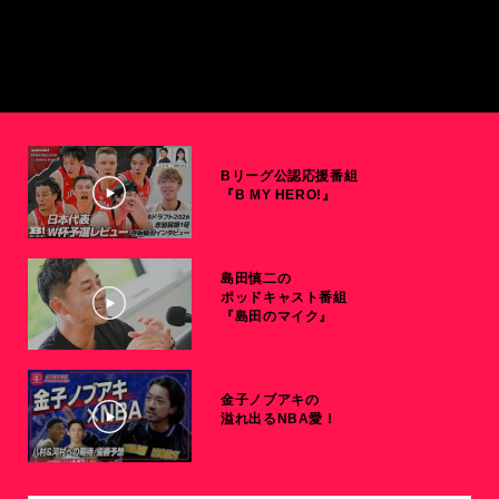
Bリーグ公認応援番組
『B MY HERO!』
島田慎二の
ポッドキャスト番組
『島田のマイク』
金子ノブアキの
溢れ出るNBA愛！