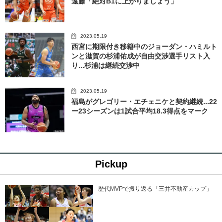
遠藤「絶対B1に上がりましょう」
2023.05.19
西宮に期限付き移籍中のジョーダン・ハミルト
ンと滋賀の杉浦佑成が自由交渉選手リスト入
り...杉浦は継続交渉中
2023.05.19
福島がグレゴリー・エチェニケと契約継続...22
ー23シーズンは1試合平均18.3得点をマーク
Pickup
歴代MVPで振り返る「三井不動産カップ」