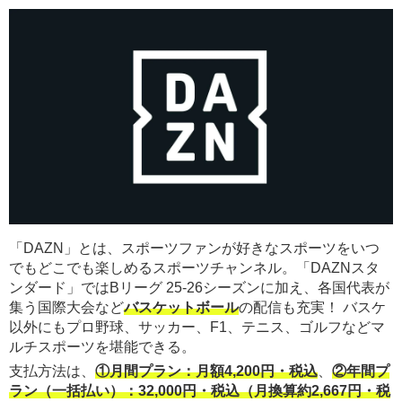
「DAZN」とは、スポーツファンが好きなスポーツをいつ
でもどこでも楽しめるスポーツチャンネル。「DAZNスタ
ンダード」ではBリーグ 25-26シーズンに加え、各国代表が
集う国際大会など
バスケットボール
の配信も充実！ バスケ
以外にもプロ野球、サッカー、F1、テニス、ゴルフなどマ
ルチスポーツを堪能できる。
支払方法は、
①月間プラン：月額4,200円・税込
、
②年間プ
ラン（一括払い）：32,000円・税込（月換算約2,667円・税