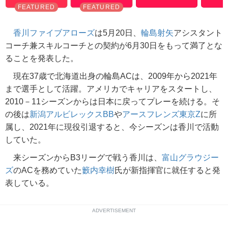
香川ファイブアローズ
は5月20日、
輪島射矢
アシスタント
コーチ兼スキルコーチとの契約が6月30日をもって満了とな
ることを発表した。
現在37歳で北海道出身の輪島ACは、2009年から2021年
まで選手として活躍。アメリカでキャリアをスタートし、
2010－11シーズンからは日本に戻ってプレーを続ける。そ
の後は
新潟アルビレックスBB
や
アースフレンズ東京Z
に所
属し、2021年に現役引退すると、今シーズンは香川で活動
していた。
来シーズンからB3リーグで戦う香川は、
富山グラウジー
ズ
のACを務めていた
籔内幸樹
氏が新指揮官に就任すると発
表している。
ADVERTISEMENT