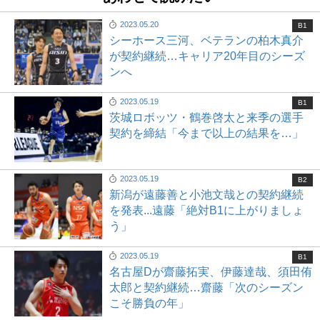
2023.05.20
B1
シーホース三河、ベテランの柏木真介
が契約継続…キャリア20年目のシーズ
ンへ
2023.05.19
B1
茨城ロボッツ・鶴巻啓太と来季の選手
契約を締結「今まで以上の結果を…」
2023.05.19
B2
新潟が遠藤善と小池文哉との契約継続
を発表...遠藤「絶対B1に上がりましょ
う」
2023.05.19
B1
名古屋Dが齋藤拓実、伊藤達哉、須田侑
太郎と契約継続…齋藤「次のシーズン
こそ勝負の年」