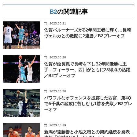
B2
の関連記事
2023.05.21
佐賀バルーナーズがB2年間王者に輝く…長崎
ヴェルカとの激闘に2連勝／B2プレーオフ
2023.05.20
佐賀が延長戦で長崎を下しB2年間優勝に王
手…フィーラー、西川がともに23得点の活躍
／B2プレーオフ
2023.05.20
パワフルなオフェンスを披露した西宮…第4Q
でA千葉の猛攻に苦しむも1勝を先取／B2プレ
ーオフ
2023.05.19
新潟が遠藤善と小池文哉との契約継続を発表...