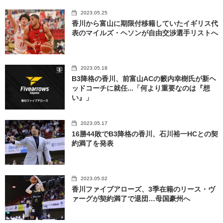
2023.05.25
香川から富山に期限付移籍していたイギリス代
表のマイルズ・ヘソンが自由交渉選手リストへ
2023.05.18
B3降格の香川、前富山ACの籔内幸樹氏が新ヘ
ッドコーチに就任...「何より重要なのは『想
い』」
2023.05.17
16勝44敗でB3降格の香川、石川裕一HCとの契
約満了を発表
2023.05.02
香川ファイブアローズ、3季在籍のリース・ヴ
ァーグが契約満了で退団…母国豪州へ