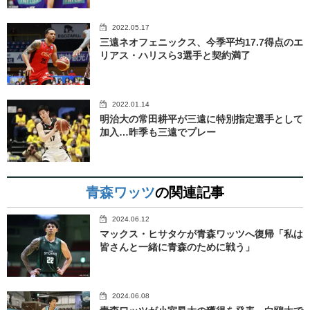
2022.05.17
三遠ネオフェニックス、今季平均17.7得点のエ
リアス・ハリスら3選手と契約満了
2022.01.14
明治大の常田耕平が三遠に特別指定選手として
加入…昨季も三遠でプレー
青森ワッツ
の関連記事
2024.06.12
マックス・ヒサタケが青森ワッツへ復帰「私は
皆さんと一緒に青森のために戦う」
2024.06.08