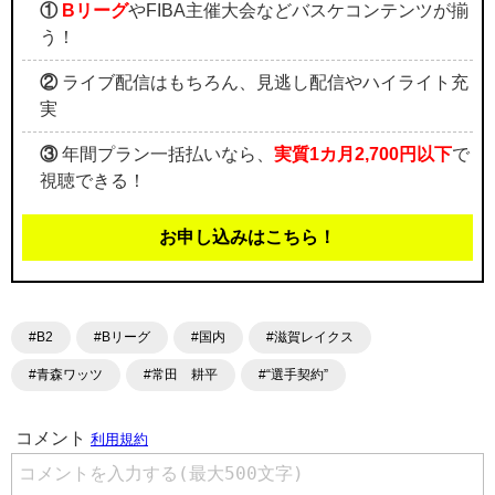
①
Bリーグ
やFIBA主催大会などバスケコンテンツが揃
う！
②
ライブ配信はもちろん、見逃し配信やハイライト充
実
③
年間プラン一括払いなら、
実質1カ月2,700円以下
で
視聴できる！
お申し込みはこちら！
#B2
#Bリーグ
#国内
#滋賀レイクス
#青森ワッツ
#常田 耕平
#“選手契約”