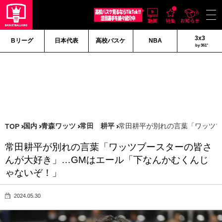
3x3
Bリーグ
日本代表
高校バスケ
NBA
by 361°
国内
青森ワッツ
常田 耕平
常田耕平が別れの言葉「ワッツブ
TOP
常田耕平が別れの言葉「ワッツブースターの皆さ
んが大好き」…GMはエール「下なんかむくんじ
ゃないぞ！」
2024.05.30