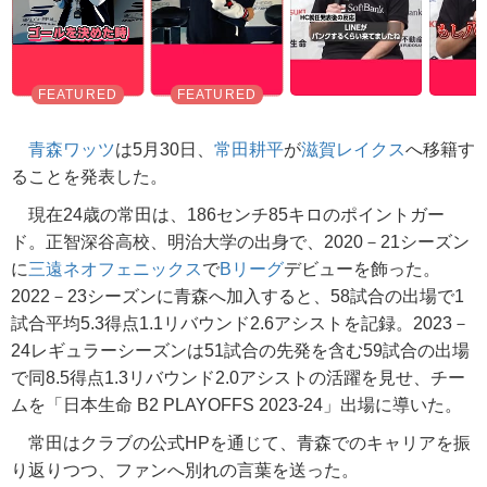
青森ワッツ
は5月30日、
常田耕平
が
滋賀レイクス
へ移籍す
ることを発表した。
現在24歳の常田は、186センチ85キロのポイントガー
ド。正智深谷高校、明治大学の出身で、2020－21シーズン
に
三遠ネオフェニックス
で
Bリーグ
デビューを飾った。
2022－23シーズンに青森へ加入すると、58試合の出場で1
試合平均5.3得点1.1リバウンド2.6アシストを記録。2023－
24レギュラーシーズンは51試合の先発を含む59試合の出場
で同8.5得点1.3リバウンド2.0アシストの活躍を見せ、チー
ムを「日本生命 B2 PLAYOFFS 2023-24」出場に導いた。
常田はクラブの公式HPを通じて、青森でのキャリアを振
り返りつつ、ファンへ別れの言葉を送った。