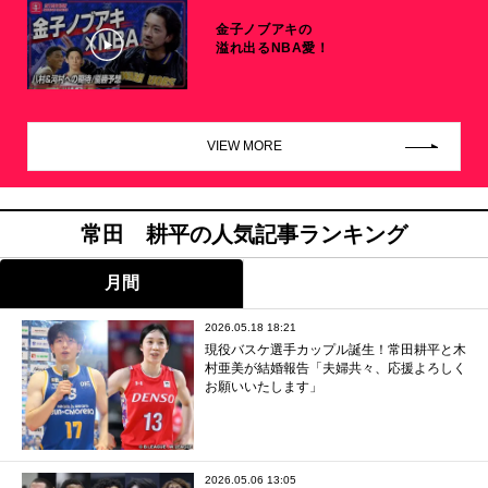
金子ノブアキの
溢れ出るNBA愛！
VIEW MORE
常田 耕平の人気記事ランキング
月間
2026.05.18 18:21
現役バスケ選手カップル誕生！常田耕平と木
村亜美が結婚報告「夫婦共々、応援よろしく
お願いいたします」
2026.05.06 13:05