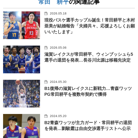
常田 耕平
の関連記事
2026.05.18
現役バスケ選手カップル誕生！常田耕平と木村
亜美が結婚報告「夫婦共々、応援よろしくお願
いいたします」
2026.05.06
滋賀レイクスが常田耕平、ウィンブッシュら5
選手の退団を発表…長谷川比源は移籍先決定
2024.05.30
B1復帰の滋賀レイクスに新戦力…青森ワッツ
PG常田耕平を複数年契約で獲得
2024.05.20
B2青森ワッツが主力ガード・常田耕平の退団
を発表…劉駿霆は自由交渉選手リストへ公示