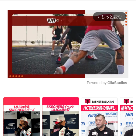
もっと読む
arrow_forward_ios
Powered by 
GliaStudios
Unmute