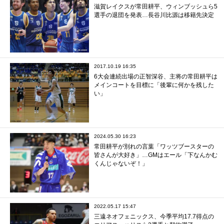
滋賀レイクスが常田耕平、ウィンブッシュら5
選手の退団を発表…長谷川比源は移籍先決定
2017.10.19 16:35
6大会連続出場の正智深谷、主将の常田耕平は
メインコートを目標に「後輩に何かを残した
い」
2024.05.30 16:23
常田耕平が別れの言葉「ワッツブースターの
皆さんが大好き」…GMはエール「下なんかむ
くんじゃないぞ！」
2022.05.17 15:47
三遠ネオフェニックス、今季平均17.7得点の