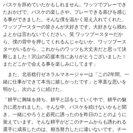
バスケを辞めていたかもしれません。ワッツでプレーでき
たおかげで、バスケの楽しさや、プレーできる喜びを感じ
る事ができました。そんな僕を温かく迎え入れてくれた、
ワッツブースターの皆さんが大好きです。大好きなら残れ
よとかは言わないでください。笑 ワッツブースターだか
ら、僕の背中を押してくれるんじゃないか、ワッツブース
ターがいるから、これからのワッツも大丈夫だと思って決
断しました！沢山の応援本当にありがとうございました！
またどこかで会える事を楽しみにしてます」
また、北谷稔行ゼネラルマネージャーは「この2年間、一
緒に仕事ができて本当に嬉しかったです」と率直な思いを
明かし、次のように続けた。
「耕平に興味を持ち、耕平と話をしていく中で、耕平の魅
力に惹かれました。そんな中、バスケを続けないかもと聞
き、一緒にやろうと必死に誘ったのを昨日のことのように
覚えています。そんな耕平がどこのチームからも誘われる
選手に成長したのは、相当努力したに違いないです。チー