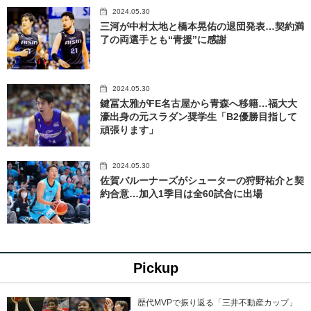
2024.05.30
三河が中村太地と橋本晃佑の退団発表…契約満
了の両選手とも“青援”に感謝
2024.05.30
鍵冨太雅がFE名古屋から青森へ移籍…福大大
濠出身の元スラダン奨学生「B2優勝目指して
頑張ります」
2024.05.30
佐賀バルーナーズがシューターの狩野祐介と契
約合意…加入1季目は全60試合に出場
Pickup
歴代MVPで振り返る「三井不動産カップ」