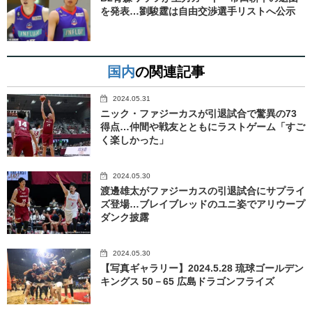
を発表…劉駿霆は自由交渉選手リストへ公示
国内
の関連記事
2024.05.31
ニック・ファジーカスが引退試合で驚異の73
得点…仲間や戦友とともにラストゲーム「すご
く楽しかった」
2024.05.30
渡邊雄太がファジーカスの引退試合にサプライ
ズ登場…ブレイブレッドのユニ姿でアリウープ
ダンク披露
2024.05.30
【写真ギャラリー】2024.5.28 琉球ゴールデン
キングス 50－65 広島ドラゴンフライズ