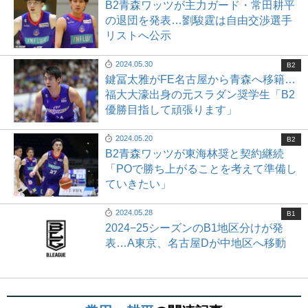
B2青森ワッツが主力ガード・常田耕平
の退団を発表…劉駿霆は自由交渉選手
リストへ公示
2024.05.30
B2
鍵冨太雅がFE名古屋から青森へ移籍…
福大大濠出身の元スラダン奨学生「B2
優勝目指して頑張ります」
2024.05.20
B2
B2青森ワッツが東海林奨と契約継続
「POで勝ち上がることを考えて準備し
ていきたい」
2024.05.28
B1
2024−25シーズンのB1地区分けが発
表…A東京、名古屋Dが中地区へ移動