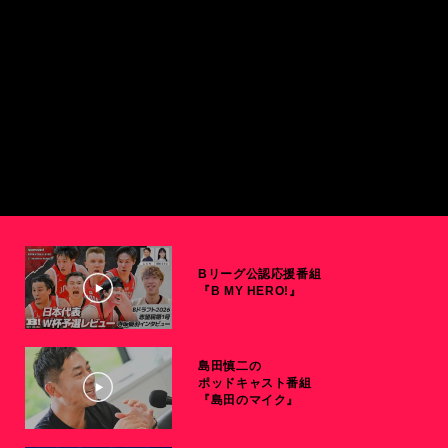
Bリーグ公認応援番組
『B MY HERO!』
島田慎二の
ポッドキャスト番組
『島田のマイク』