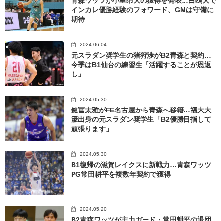
青森ワッツが小室昂大の獲得を発表…白鴎大で
インカレ優勝経験のフォワード、GMは守備に
期待
2024.06.04
元スラダン奨学生の猪狩渉がB2青森と契約…
今季はB1仙台の練習生「活躍することが恩返
し」
2024.05.30
鍵冨太雅がFE名古屋から青森へ移籍…福大大
濠出身の元スラダン奨学生「B2優勝目指して
頑張ります」
2024.05.30
B1復帰の滋賀レイクスに新戦力…青森ワッツ
PG常田耕平を複数年契約で獲得
2024.05.20
B2青森ワッツが主力ガード・常田耕平の退団