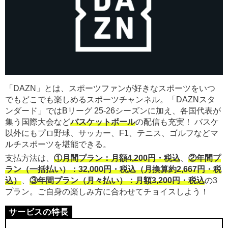
「DAZN」とは、スポーツファンが好きなスポーツをいつ
でもどこでも楽しめるスポーツチャンネル。「DAZNスタ
ンダード」ではBリーグ 25-26シーズンに加え、各国代表が
集う国際大会など
バスケットボール
の配信も充実！ バスケ
以外にもプロ野球、サッカー、F1、テニス、ゴルフなどマ
ルチスポーツを堪能できる。
支払方法は、
①月間プラン：月額4,200円・税込
、
②年間プ
ラン（一括払い）：32,000円・税込（月換算約2,667円・税
込）
、
③年間プラン（月々払い）：月額3,200円・税込
の3
プラン。ご自身の楽しみ方に合わせてチョイスしよう！