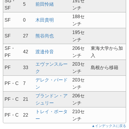
SG・
191セ
5
前田怜緒
SF
ンチ
188セ
SF
0
木田貴明
ンチ
195セ
SF
27
熊谷尚也
ンチ
SF・
206セ
東海大学から加
42
渡邉伶音
PF
ンチ
入
エヴァンスルー
203セ
PF
33
島根から移籍
ク
ンチ
デレク・パード
203セ
PF・C
7
ン
ンチ
ブランドン・ア
206セ
PF・C
21
シュリー
ンチ
トレイ・ポータ
210セ
PF・C
22
ー
ンチ
▲インデックスに戻る