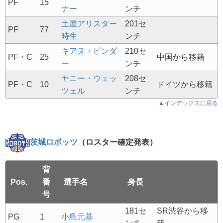
PF
15
ナー
ンチ
土屋アリスター
201セ
PF
77
時生
ンチ
キアヌ・ピンダ
210セ
PF・C
25
中国から移籍
ー
ンチ
ヤニー・ウェッ
208セ
PF・C
10
ドイツから移籍
ツェル
ンチ
▲インデックスに戻る
茨城ロボッツ
（ロスター確定発表）
背
Pos.
番
選手名
身長
号
181セ
SR渋谷から移
PG
1
小島元基