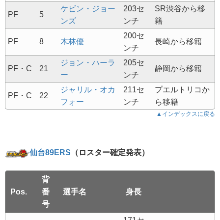
ケビン・ジョー
203セ
SR渋谷から移
PF
5
ンズ
ンチ
籍
200セ
PF
8
木林優
長崎から移籍
ンチ
ジョン・ハーラ
205セ
PF・C
21
静岡から移籍
ー
ンチ
ジャリル・オカ
211セ
プエルトリコか
PF・C
22
フォー
ンチ
ら移籍
▲インデックスに戻る
仙台89ERS
（ロスター確定発表）
背
Pos.
番
選手名
身長
号