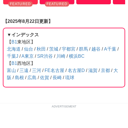
【2025年8月22日更新】
▼インデックス
【
B1
東地区】
北海道
/
仙台
/
秋田
/
茨城
/
宇都宮
/
群馬
/
越谷
/
A千葉
/
千葉J
/
A東京
/
SR渋谷
/
川崎
/
横浜BC
【
B1
西地区】
富山
/
三遠
/
三河
/
FE名古屋
/
名古屋D
/
滋賀
/
京都
/
大
阪
/
島根
/
広島
/
佐賀
/
長崎
/
琉球
ADVERTISEMENT