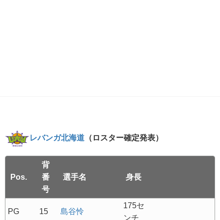
レバンガ北海道
（ロスター確定発表）
背
Pos.
番
選手名
身長
号
175セ
PG
15
島谷怜
ンチ