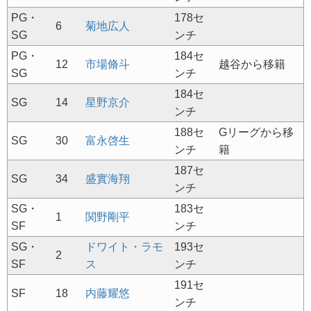
PG・
178セ
6
菊地広人
SG
ンチ
PG・
184セ
12
市場脩斗
越谷から移籍
SG
ンチ
184セ
SG
14
星野京介
ンチ
188セ
Gリーグから移
SG
30
富永啓生
ンチ
籍
187セ
SG
34
盛實海翔
ンチ
SG・
183セ
1
関野剛平
SF
ンチ
SG・
ドワイト・ラモ
193セ
2
SF
ス
ンチ
191セ
SF
18
内藤耀悠
ンチ