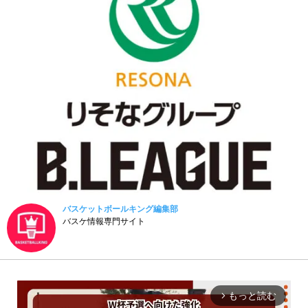
バスケットボールキング編集部
バスケ情報専門サイト
もっと読む
arrow_forward_ios