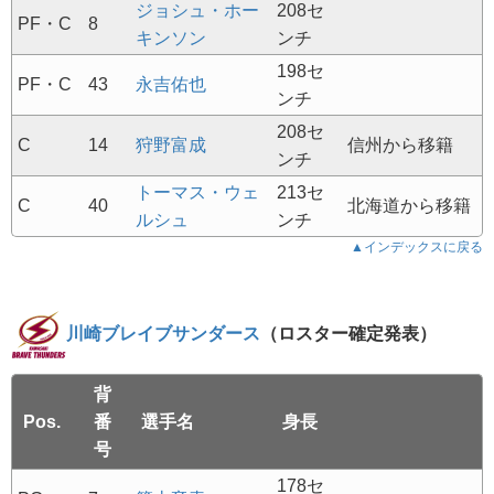
ジョシュ・ホー
208セ
PF・C
8
キンソン
ンチ
198セ
PF・C
43
永吉佑也
ンチ
208セ
C
14
狩野富成
信州から移籍
ンチ
トーマス・ウェ
213セ
C
40
北海道から移籍
ルシュ
ンチ
▲インデックスに戻る
川崎ブレイブサンダース
（ロスター確定発表）
背
Pos.
番
選手名
身長
号
178セ