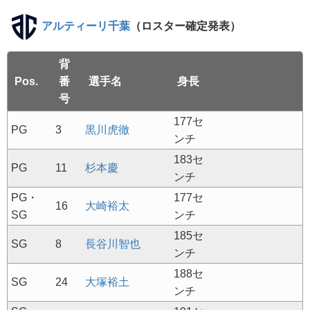
アルティーリ千葉
（ロスター確定発表）
背
Pos.
番
選手名
身長
号
177セ
PG
3
黒川虎徹
ンチ
183セ
PG
11
杉本慶
ンチ
PG・
177セ
16
大崎裕太
SG
ンチ
185セ
SG
8
長谷川智也
ンチ
188セ
SG
24
大塚裕土
ンチ