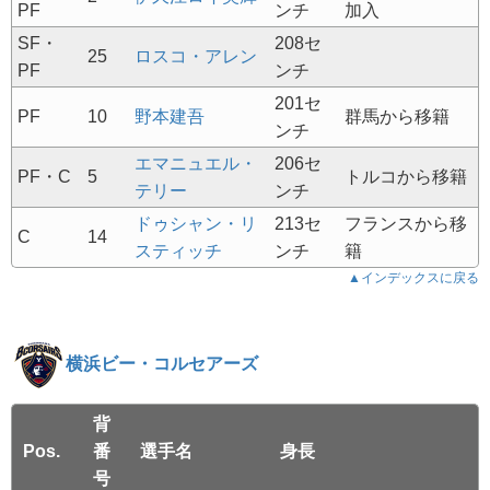
PF
ンチ
加入
SF・
208セ
25
ロスコ・アレン
PF
ンチ
201セ
PF
10
野本建吾
群馬から移籍
ンチ
エマニュエル・
206セ
PF・C
5
トルコから移籍
テリー
ンチ
ドゥシャン・リ
213セ
フランスから移
C
14
スティッチ
ンチ
籍
▲インデックスに戻る
横浜ビー・コルセアーズ
背
Pos.
番
選手名
身長
号