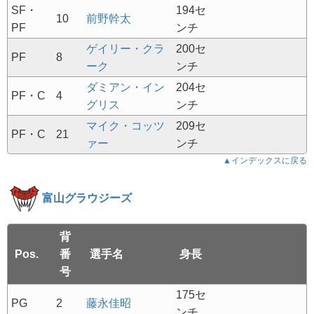
SF・
194セ
10
前野幹太
PF
ンチ
ゲイリー・クラ
200セ
PF
8
ーク
ンチ
ダミアン・イン
204セ
PF・C
4
グリス
ンチ
マイク・コッツ
209セ
PF・C
21
ァー
ンチ
▲インデックスに戻る
富山グラウジーズ
背
Pos.
番
選手名
身長
号
175セ
PG
2
藤永佳昭
ンチ