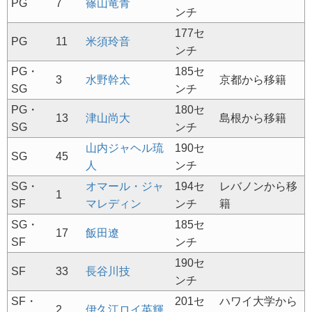
PG
7
篠山竜青
ンチ
177セ
PG
11
米須玲音
ンチ
PG・
185セ
3
水野幹太
京都から移籍
SG
ンチ
PG・
180セ
13
津山尚大
島根から移籍
SG
ンチ
山内ジャヘル琉
190セ
SG
45
人
ンチ
SG・
オマール・ジャ
194セ
レバノンから移
1
SF
マレディン
ンチ
籍
SG・
185セ
17
飯田遼
SF
ンチ
190セ
SF
33
長谷川技
ンチ
SF・
201セ
ハワイ大学から
2
伊久江ロイ英輝