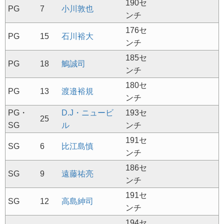
190セ
PG
7
小川敦也
ンチ
176セ
PG
15
石川裕大
ンチ
185セ
PG
18
鵤誠司
ンチ
180セ
PG
13
渡邉裕規
ンチ
PG・
D.J・ニュービ
193セ
25
SG
ル
ンチ
191セ
SG
6
比江島慎
ンチ
186セ
SG
9
遠藤祐亮
ンチ
191セ
SG
12
高島紳司
ンチ
194セ