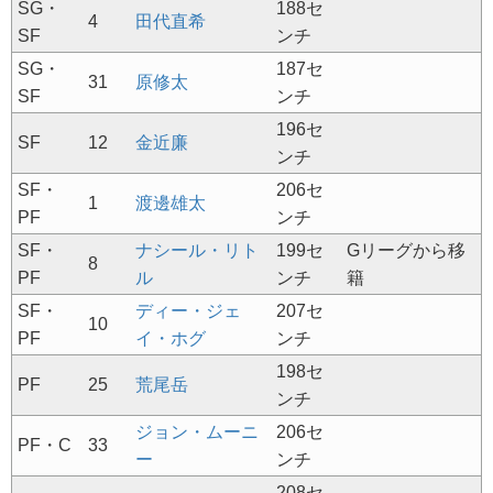
SG・
188セ
4
田代直希
SF
ンチ
SG・
187セ
31
原修太
SF
ンチ
196セ
SF
12
金近廉
ンチ
SF・
206セ
1
渡邊雄太
PF
ンチ
SF・
ナシール・リト
199セ
Gリーグから移
8
PF
ル
ンチ
籍
SF・
ディー・ジェ
207セ
10
PF
イ・ホグ
ンチ
198セ
PF
25
荒尾岳
ンチ
ジョン・ムーニ
206セ
PF・C
33
ー
ンチ
208セ