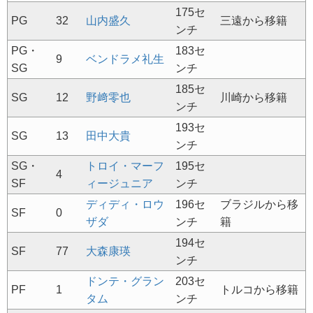
175セ
PG
32
山内盛久
三遠から移籍
ンチ
PG・
183セ
9
ベンドラメ礼生
SG
ンチ
185セ
SG
12
野﨑零也
川崎から移籍
ンチ
193セ
SG
13
田中大貴
ンチ
SG・
トロイ・マーフ
195セ
4
SF
ィージュニア
ンチ
ディディ・ロウ
196セ
ブラジルから移
SF
0
ザダ
ンチ
籍
194セ
SF
77
大森康瑛
ンチ
ドンテ・グラン
203セ
PF
1
トルコから移籍
タム
ンチ