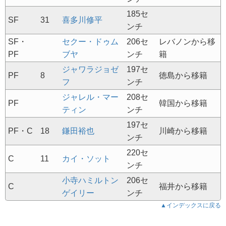
185セ
SF
31
喜多川修平
ンチ
SF・
セクー・ドゥム
206セ
レバノンから移
PF
ブヤ
ンチ
籍
ジャワラジョゼ
197セ
PF
8
徳島から移籍
フ
ンチ
ジャレル・マー
208セ
PF
韓国から移籍
ティン
ンチ
197セ
PF・C
18
鎌田裕也
川崎から移籍
ンチ
220セ
C
11
カイ・ソット
ンチ
小寺ハミルトン
206セ
C
福井から移籍
ゲイリー
ンチ
▲インデックスに戻る