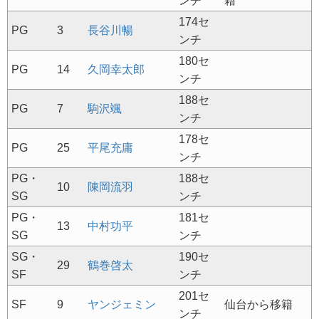
ンチ
籍
174セ
PG
3
長谷川暢
ンチ
180セ
PG
14
久岡幸太郎
ンチ
188セ
PG
7
駒沢颯
ンチ
178セ
PG
25
平尾充庸
ンチ
PG・
188セ
10
陳岡流羽
SG
ンチ
PG・
181セ
13
中村功平
SG
ンチ
SG・
190セ
29
鶴巻啓太
SF
ンチ
201セ
SF
9
ヤンジェミン
仙台から移籍
ンチ