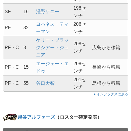
198セ
SF
16
淺野ケニー
ンチ
ヨハネス・ティ
206セ
PF
32
ーマン
ンチ
ケリー・ブラッ
208セ
PF・C
8
クシアー・ジュ
広島から移籍
ンチ
ニア
エージェー・エ
208セ
PF・C
15
長崎から移籍
ドゥ
ンチ
201セ
PF・C
55
谷口大智
島根から移籍
ンチ
▲インデックスに戻る
越谷アルファーズ
（ロスター確定発表）