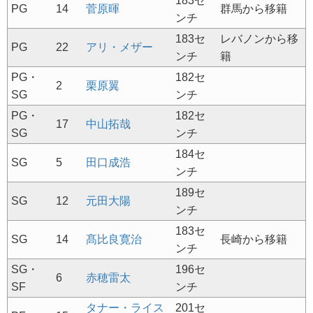
183セ
PG
14
菅原暉
群馬から移籍
ンチ
183セ
レバノンから移
PG
22
アリ・メザー
ンチ
籍
PG・
182セ
2
栗原翼
SG
ンチ
PG・
182セ
17
中山拓哉
SG
ンチ
184セ
SG
5
田口成浩
ンチ
189セ
SG
12
元田大陽
ンチ
183セ
SG
14
髙比良寛治
長崎から移籍
ンチ
SG・
196セ
6
赤穂雷太
SF
ンチ
タナー・ライス
201セ