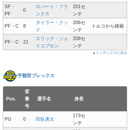
SF・
ロバート・フラ
201セ
0
PF
ンクス
ンチ
タイラー・クッ
206セ
PF・C
8
トルコから移籍
ク
ンチ
エリック・ジェ
208セ
PF・C
21
イコブセン
ンチ
▲インデックスに戻る
宇都宮ブレックス
背
Pos.
番
選手名
身長
号
173セ
PG
0
田臥勇太
ンチ