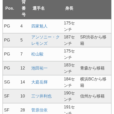
背
Pos.
番
選手名
身長
号
175セ
PG
4
四家魁人
ンチ
アンソニー・ク
187セ
SR渋谷から移
PG
5
レモンズ
ンチ
籍
175セ
PG
7
松山駿
ンチ
183セ
PG
12
池田祐一
青森から移籍
ンチ
184セ
横浜BCから移
SG
14
大庭岳輝
ンチ
籍
190セ
SF
10
三ツ井利也
信州から移籍
ンチ
191セ
SF
28
菅原佳依
ンチ