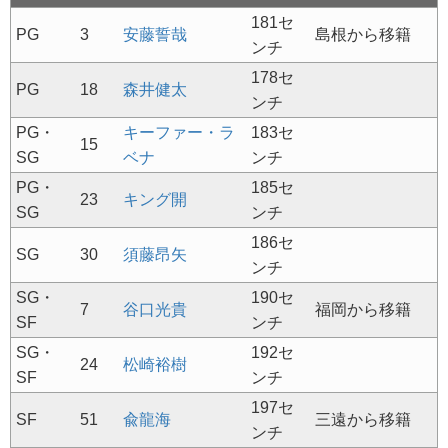
181セ
PG
3
安藤誓哉
島根から移籍
ンチ
178セ
PG
18
森井健太
ンチ
PG・
キーファー・ラ
183セ
15
SG
ベナ
ンチ
PG・
185セ
23
キング開
SG
ンチ
186セ
SG
30
須藤昂矢
ンチ
SG・
190セ
7
谷口光貴
福岡から移籍
SF
ンチ
SG・
192セ
24
松崎裕樹
SF
ンチ
197セ
SF
51
兪龍海
三遠から移籍
ンチ