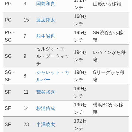
171セ
PG
3
岡島和真
山形から移籍
ンチ
168セ
PG
15
渡辺翔太
ンチ
PG・
195セ
SR渋谷から移
7
船生誠也
SG
ンチ
籍
セルジオ・エ
194セ
レバノンから移
SG
9
ル・ダーウィッ
ンチ
籍
チ
SG・
ジャレット・カ
198セ
Gリーグから移
8
SF
ルバー
ンチ
籍
189セ
SF
11
荒谷裕秀
ンチ
196セ
横浜BCから移
SF
14
杉浦佑成
ンチ
籍
192セ
SF
23
半澤凌太
ンチ