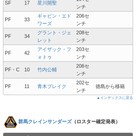
SF
17
星川開聖
ンチ
ギャビン・エド
206セ
PF
33
ワーズ
ンチ
グラント・ジェ
208セ
PF
34
レット
ンチ
アイザック・フ
203セ
PF
42
ォトゥ
ンチ
206セ
PF・C
10
竹内公輔
ンチ
202セ
PF
11
青木ブレイク
徳島から移籍
ンチ
▲インデックスに戻る
群馬クレインサンダーズ
（ロスター確定発表）