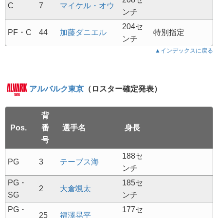
C
7
マイケル・オウ
ンチ
204セ
PF・C
44
加藤ダニエル
特別指定
ンチ
▲インデックスに戻る
アルバルク東京
（ロスター確定発表）
背
Pos.
番
選手名
身長
号
188セ
PG
3
テーブス海
ンチ
PG・
185セ
2
大倉颯太
SG
ンチ
PG・
177セ
25
福澤晃平