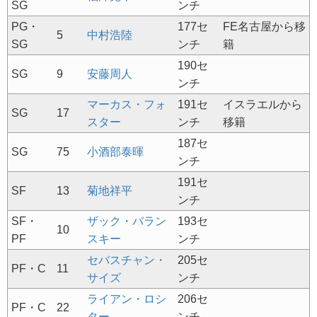
SG
ンチ
PG・
177セ
FE名古屋から移
5
中村浩陸
SG
ンチ
籍
190セ
SG
9
安藤周人
ンチ
マーカス・フォ
191セ
イスラエルから
SG
17
スター
ンチ
移籍
187セ
SG
75
小酒部泰暉
ンチ
191セ
SF
13
菊地祥平
ンチ
SF・
ザック・バラン
193セ
10
PF
スキー
ンチ
セバスチャン・
205セ
PF・C
11
サイズ
ンチ
ライアン・ロシ
206セ
PF・C
22
ター
ンチ