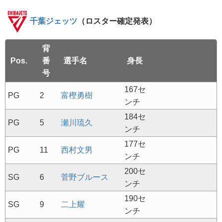
千葉ジェッツ
（ロスター確定発表）
背
Pos.
番
選手名
身長
号
167セ
PG
2
富樫勇樹
ンチ
184セ
PG
5
瀬川琉久
ンチ
177セ
PG
11
西村文男
ンチ
200セ
SG
6
菅野ブルース
ンチ
190セ
SG
9
二上耀
ンチ