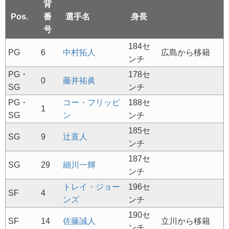
背
Pos.
番
選手名
身長
号
184セ
PG
6
中村拓人
広島から移籍
ンチ
PG・
178セ
0
藤井祐眞
SG
ンチ
PG・
コー・フリッピ
188セ
1
SG
ン
ンチ
185セ
SG
9
辻直人
ンチ
187セ
SG
29
細川一輝
ンチ
トレイ・ジョー
196セ
SF
4
ンズ
ンチ
190セ
SF
14
佐藤誠人
立川から移籍
ンチ