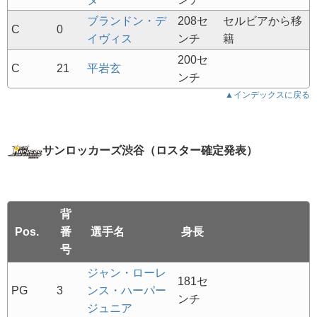
ブランドン・デ
208セ
セルビアから移
C
0
イヴィス
ンチ
籍
200セ
C
21
平岩玄
ンチ
▲インデックスに戻る
サンロッカーズ渋谷（ロスター確定発表）
背
Pos.
番
選手名
身長
号
ジャン・ローレ
181セ
PG
3
ンス・ハーパー
ンチ
ジュニア