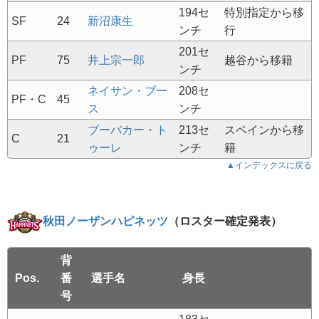
194セ
特別指定から移
SF
24
新沼康生
ンチ
行
201セ
PF
75
井上宗一郎
越谷から移籍
ンチ
ネイサン・ブー
208セ
PF・C
45
ス
ンチ
ブーバカー・ト
213セ
スペインから移
C
21
ゥーレ
ンチ
籍
▲インデックスに戻る
秋田ノーザンハピネッツ
（ロスター確定発表）
背
Pos.
番
選手名
身長
号