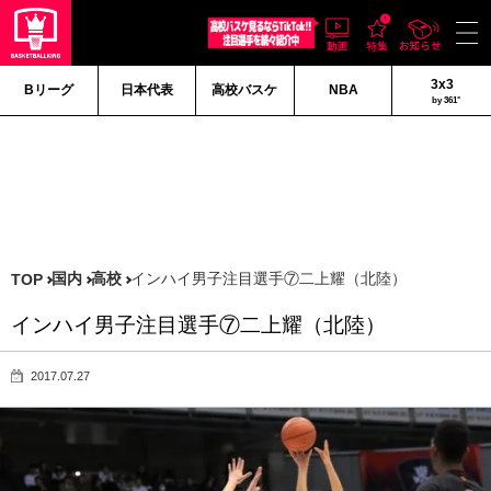
3x3
Bリーグ
日本代表
高校バスケ
NBA
by 361°
国内
高校
インハイ男子注目選手⑦二上耀（北陸）
TOP
インハイ男子注目選手⑦二上耀（北陸）
2017.07.27