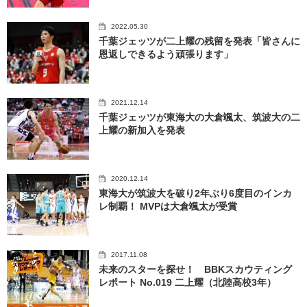
2022.05.30
千葉ジェッツが二上耀の残留を発表「皆さんに
恩返しできるよう頑張ります」
2021.12.14
千葉ジェッツが東海大の大倉颯太、筑波大の二
上耀の新加入を発表
2020.12.14
東海大が筑波大を破り2年ぶり6度目のインカ
レ制覇！ MVPは大倉颯太が受賞
2017.11.08
未来のスターを探せ！ BBKスカウティング
レポート No.019 二上耀（北陸高校3年）