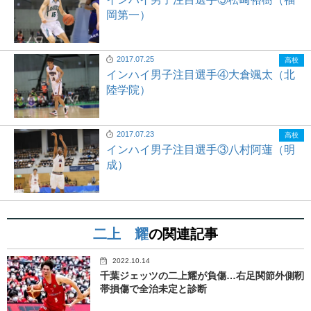
岡第一）
2017.07.25
高校
インハイ男子注目選手④大倉颯太（北
陸学院）
2017.07.23
高校
インハイ男子注目選手③八村阿蓮（明
成）
二上 耀
の関連記事
2022.10.14
千葉ジェッツの二上耀が負傷…右足関節外側靭
帯損傷で全治未定と診断