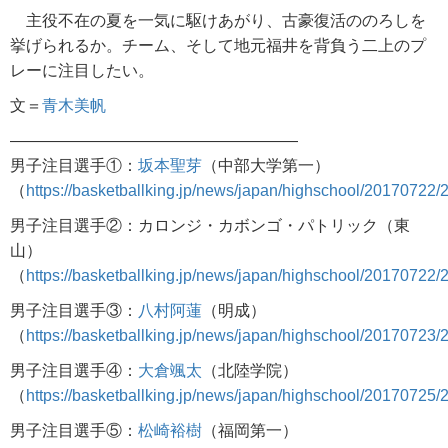
主役不在の夏を一気に駆けあがり、古豪復活ののろしを
挙げられるか。チーム、そして地元福井を背負う二上のプ
レーに注目したい。
文＝
青木美帆
——————————————————
男子注目選手①：
坂本聖芽
（中部大学第一）
（
https://basketballking.jp/news/japan/highschool/20170722/
男子注目選手②：カロンジ・カボンゴ・パトリック（東
山）
（
https://basketballking.jp/news/japan/highschool/20170722/
男子注目選手③：
八村阿蓮
（明成）
（
https://basketballking.jp/news/japan/highschool/20170723/
男子注目選手④：
大倉颯太
（北陸学院）
（
https://basketballking.jp/news/japan/highschool/20170725/
男子注目選手⑤：
松崎裕樹
（福岡第一）