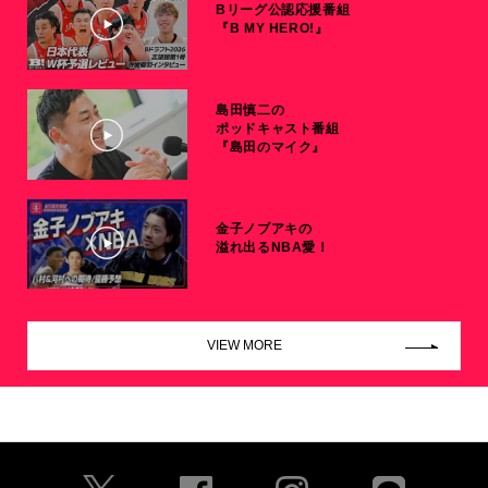
Bリーグ公認応援番組
『B MY HERO!』
島田慎二の
ポッドキャスト番組
『島田のマイク』
金子ノブアキの
溢れ出るNBA愛！
VIEW MORE