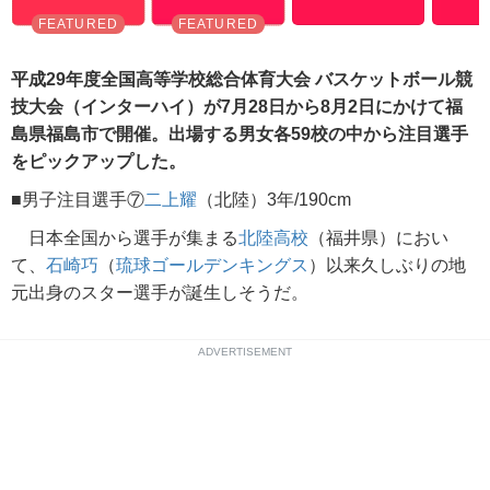
平成29年度全国高等学校総合体育大会 バスケットボール競
技大会（インターハイ）が7月28日から8月2日にかけて福
島県福島市で開催。出場する男女各59校の中から注目選手
をピックアップした。
■男子注目選手⑦
二上耀
（北陸）3年/190cm
日本全国から選手が集まる
北陸高校
（福井県）におい
て、
石崎巧
（
琉球ゴールデンキングス
）以来久しぶりの地
元出身のスター選手が誕生しそうだ。
ADVERTISEMENT