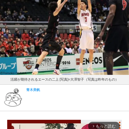
活躍が期待されるエースの二上 [写真]=大澤智子（写真は昨年のもの）
青木美帆
もっと読む
arrow_forward_ios