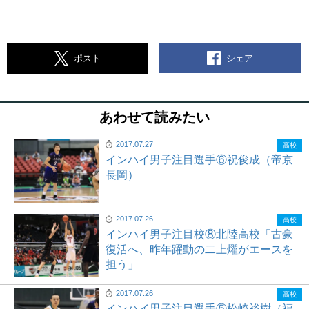
シェア
ポスト
あわせて読みたい
2017.07.27
高校
インハイ男子注目選手⑥祝俊成（帝京
長岡）
2017.07.26
高校
インハイ男子注目校⑧北陸高校「古豪
復活へ、昨年躍動の二上燿がエースを
担う」
2017.07.26
高校
インハイ男子注目選手⑤松崎裕樹（福