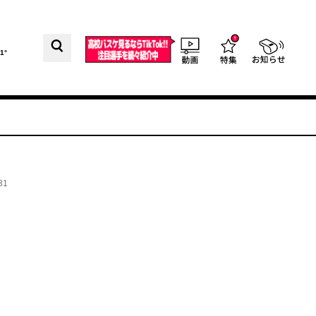
1°
31