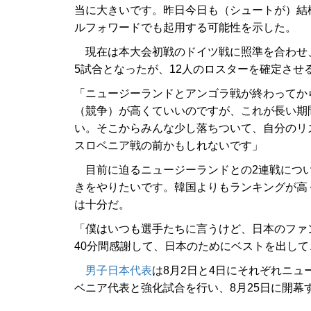
当に大きいです。昨日今日も（シュートが）結
ルフォワードでも起用する可能性を示した。
現在は本大会初戦のドイツ戦に照準を合わせ
5試合となったが、12人のロスターを確定さ
「ニュージーランドとアンゴラ戦が終わってか
（競争）が高くていいのですが、これが長い期
い。そこからみんな少し落ちついて、自分のリ
スロベニア戦の前かもしれないです」
目前に迫るニュージーランドとの2連戦につい
きをやりたいです。韓国よりもランキングが高
は十分だ。
「僕はいつも選手たちに言うけど、日本のファ
40分間感謝して、日本のためにベストを出し
男子日本代表
は8月2日と4日にそれぞれニュ
ベニア代表と強化試合を行い、8月25日に開幕