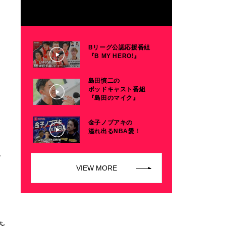
Bリーグ公認応援番組
『B MY HERO!』
島田慎二の
ポッドキャスト番組
『島田のマイク』
金子ノブアキの
溢れ出るNBA愛！
で
VIEW MORE
を