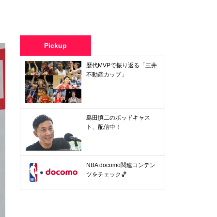
Pickup
歴代MVPで振り返る「三井
不動産カップ」
島田慎二のポッドキャス
ト、配信中！
NBA docomo関連コンテン
ツをチェック🏀