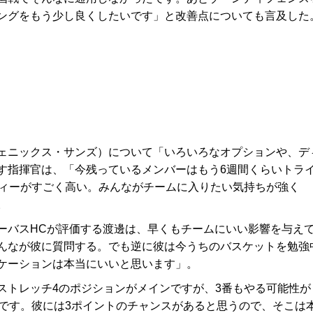
ングをもう少し良くしたいです」と改善点についても言及した
ェニックス・サンズ）について「いろいろなオプションや、デ
す指揮官は、「今残っているメンバーはもう6週間くらいトラ
ティーがすごく高い。みんながチームに入りたい気持ちが強く
。
ーバスHCが評価する渡邊は、早くもチームにいい影響を与え
んなが彼に質問する。でも逆に彼は今うちのバスケットを勉強
ケーションは本当にいいと思います」。
トレッチ4のポジションがメインですが、3番もやる可能性が
ギです。彼には3ポイントのチャンスがあると思うので、そこは