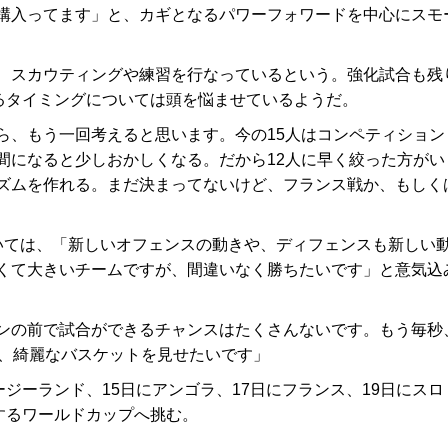
構入ってます」と、カギとなるパワーフォワードを中心にスモ
、スカウティングや練習を行なっているという。強化試合も残
せるタイミングについては頭を悩ませているようだ。
ら、もう一回考えると思います。今の15人はコンペティション
間になると少しおかしくなる。だから12人に早く絞った方がい
ズムを作れる。まだ決まってないけど、フランス戦か、もしく
ては、「新しいオフェンスの動きや、ディフェンスも新しい
くて大きいチームですが、間違いなく勝ちたいです」と意気込
ンの前で試合ができるチャンスはたくさんないです。もう毎秒
て、綺麗なバスケットを見せたいです」
ージーランド、15日にアンゴラ、17日にフランス、19日にスロ
するワールドカップへ挑む。