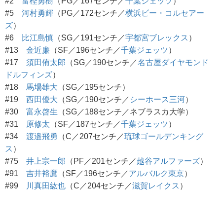
#2
富樫勇樹
（PG／167センチ／
千葉ジェッツ
）
#5
河村勇輝
（PG／172センチ／
横浜ビー・コルセアー
ズ
）
#6
比江島慎
（SG／191センチ／
宇都宮ブレックス
）
#13
金近廉
（SF／196センチ／
千葉ジェッツ
）
#17
須田侑太郎
（SG／190センチ／
名古屋ダイヤモンド
ドルフィンズ
）
#18
馬場雄大
（SG／195センチ）
#19
西田優大
（SG／190センチ／
シーホース三河
）
#30
富永啓生
（SG／188センチ／ネブラスカ大学）
#31
原修太
（SF／187センチ／
千葉ジェッツ
）
#34
渡邉飛勇
（C／207センチ／
琉球ゴールデンキング
ス
）
#75
井上宗一郎
（PF／201センチ／
越谷アルファーズ
）
#91
吉井裕鷹
（SF／196センチ／
アルバルク東京
）
#99
川真田紘也
（C／204センチ／
滋賀レイクス
）