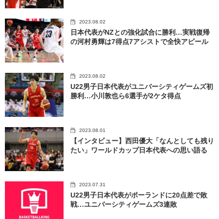
2023.08.02
日本代表がNZとの強化試合に勝利…実戦復帰
の河村勇輝は7得点7アシストで全快アピール
2023.08.02
U22男子日本代表がユニバーシティゲームズ初
勝利…小川敦也ら6選手が2ケタ得点
2023.08.01
【インタビュー】西田優大「なんとしても残り
たい」ワールドカップ日本代表への思い語る
2023.07.31
U22男子日本代表がポーランドに20点差で敗
戦…ユニバーシティゲームズ3連敗