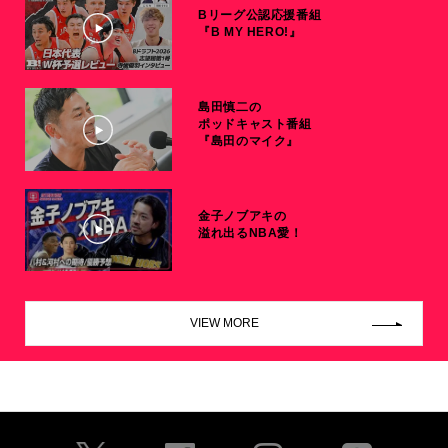
Bリーグ公認応援番組
『B MY HERO!』
島田慎二の
ポッドキャスト番組
『島田のマイク』
金子ノブアキの
溢れ出るNBA愛！
VIEW MORE