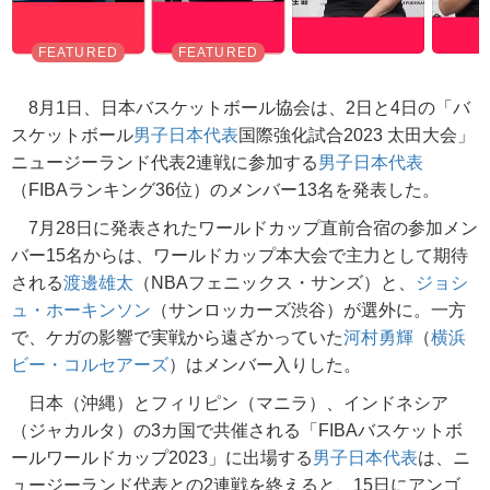
8月1日、日本バスケットボール協会は、2日と4日の「バ
スケットボール
男子日本代表
国際強化試合2023 太田大会」
ニュージーランド代表2連戦に参加する
男子日本代表
（FIBAランキング36位）のメンバー13名を発表した。
7月28日に発表されたワールドカップ直前合宿の参加メン
バー15名からは、ワールドカップ本大会で主力として期待
される
渡邊雄太
（NBAフェニックス・サンズ）と、
ジョシ
ュ・ホーキンソン
（サンロッカーズ渋谷）が選外に。一方
で、ケガの影響で実戦から遠ざかっていた
河村勇輝
（
横浜
ビー・コルセアーズ
）はメンバー入りした。
日本（沖縄）とフィリピン（マニラ）、インドネシア
（ジャカルタ）の3カ国で共催される「FIBAバスケットボ
ールワールドカップ2023」に出場する
男子日本代表
は、ニ
ュージーランド代表との2連戦を終えると、15日にアンゴ