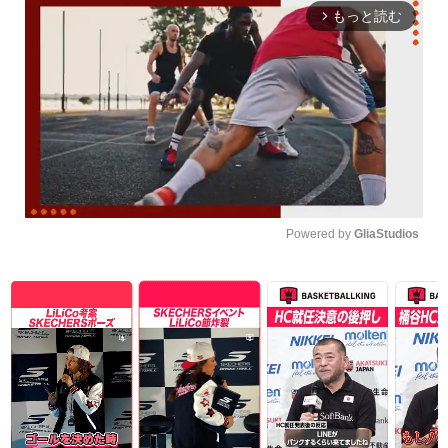
もっと読む
arrow_forward_ios
Powered by 
GliaStudios
Unmute