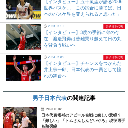
【インタビュー】五十嵐圭が語る2006
世界バスケ…「この試合に勝てば、日
本のバスケ界を変えられると思った」
2023.07.19
男子日本代表
【インタビュー】3度の手術に弟の存
在…渡邉飛勇は苦難乗り越えて日の丸
を背負う戦いへ
2023.07.08
男子日本代表
【インタビュー】チャンスをつかんだ
井上宗一郎、日本代表の一員として憧
れの舞台へ
男子日本代表
の関連記事
2023.08.02
日本代表候補のアピール合戦に嬉しい悲鳴？
「難しい」「トムさんしんどいやろ」現役選手
も熱視線