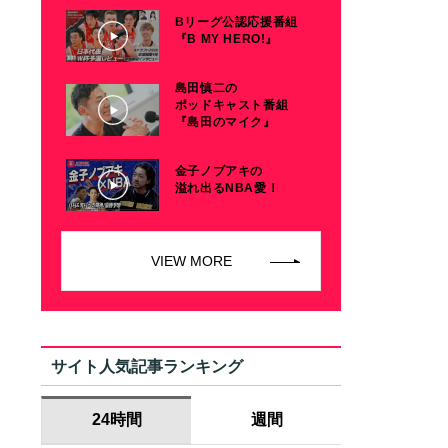
Bリーグ公認応援番組
『B MY HERO!』
島田慎二の
ポッドキャスト番組
『島田のマイク』
金子ノブアキの
溢れ出るNBA愛！
VIEW MORE
サイト人気記事ランキング
24時間
週間