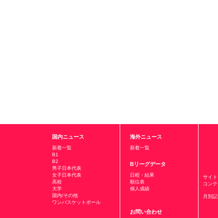
国内ニュース
海外ニュース
新着一覧
新着一覧
B1
B2
Bリーグデータ
男子日本代表
女子日本代表
日程・結果
サイト
高校
順位表
コンテ
大学
個人成績
国内/その他
月別記
ワンバスケットボール
お問い合わせ