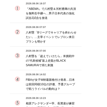
2026.08.06 19:37
『ABEMA』で八村塁＆河村勇輝の共演
を無料生中継へ…男子日本代表の強化
試合2試合を放送
2026.08.06 07:07
八村塁「Bリーグでキャリアを終わらせ
たい」…主宰イベントでレブロン来日
プランも明かす
2026.08.06 07:00
八村塁を「超えていけたら」米挑戦中
の“代表候補”坂上史龍がBLACK
SAMURAIで得た刺激
2026.08.06 14:02
FIBAが女子W杯最新格付け発表…日本
は前回同様10位の評価、予選グループ
で戦うライバルの動向は？
2026.08.06 13:23
相原アレクサンダー学、長濱凌が練習