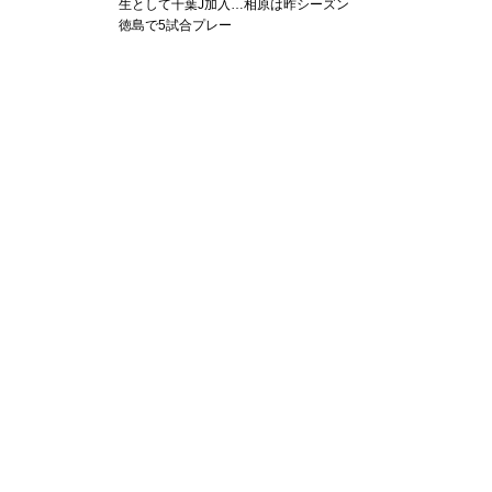
生として千葉J加入…相原は昨シーズン
徳島で5試合プレー