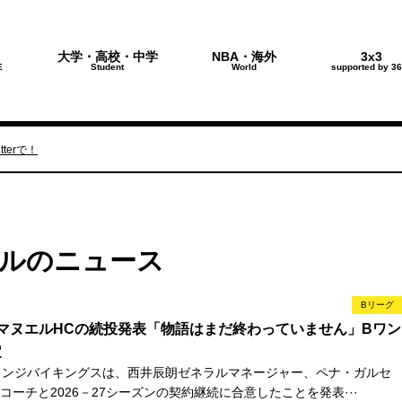
大学・高校・中学
NBA・海外
3x3
E
Student
World
supported by 36
terで！
ルのニュース
Bリーグ
マヌエルHCの続投発表「物語はまだ終わっていません」Bワン
定
レンジバイキングスは、西井辰朗ゼネラルマネージャー、ペナ・ガルセ
ーチと2026－27シーズンの契約継続に合意したことを発表···