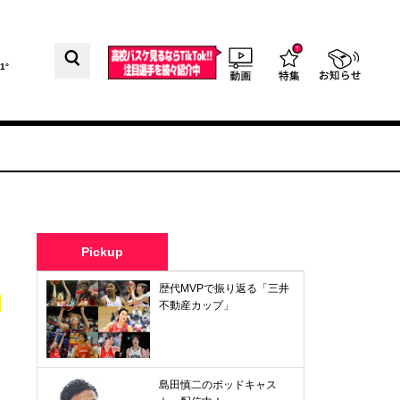
1°
Pickup
歴代MVPで振り返る「三井
不動産カップ」
島田慎二のポッドキャス