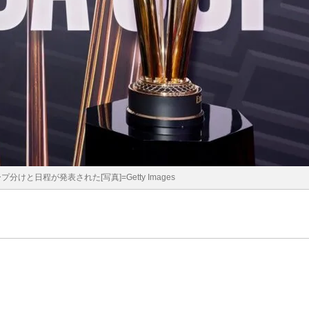
プ分けと日程が発表された[写真]=Getty Images