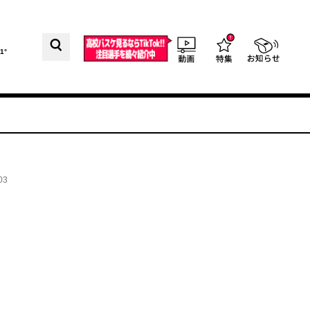
1°
03