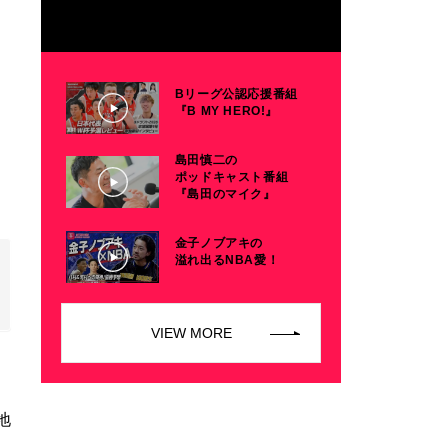
Bリーグ公認応援番組
『B MY HERO!』
島田慎二の
ポッドキャスト番組
『島田のマイク』
金子ノブアキの
溢れ出るNBA愛！
VIEW MORE
地