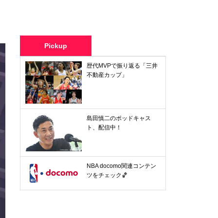
Pickup
歴代MVPで振り返る「三井
不動産カップ」
島田慎二のポッドキャス
ト、配信中！
NBA docomo関連コンテン
ツをチェック🏀