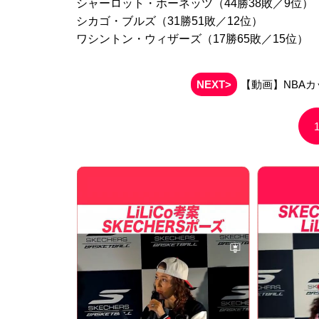
シャーロット・ホーネッツ（44勝38敗／9位）
シカゴ・ブルズ（31勝51敗／12位）
ワシントン・ウィザーズ（17勝65敗／15位）
NEXT>
【動画】NBAカ