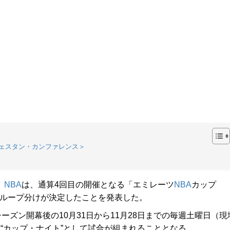
＜ウェスタン・カンファレンス＞
。
NBA
は、通算4回目の開催となる「エミレーツ
NBA
カップ
グループ分けが決定したことを発表した。
シーズン開幕後の10月31日から11月28日までの毎週土曜日（現
も“カップ・ナイト”として試合が組まれることとなる。