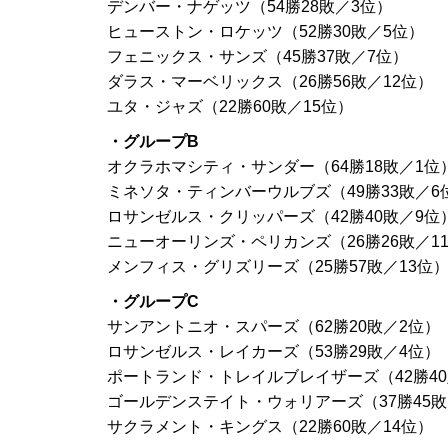
デンバー・ナゲッツ（54勝28敗／3位）
ヒューストン・ロケッツ（52勝30敗／5位）
フェニックス・サンズ（45勝37敗／7位）
ダラス・マーベリックス（26勝56敗／12位）
ユタ・ジャズ（22勝60敗／15位）
・グループB
オクラホマシティ・サンダー（64勝18敗／1位
ミネソタ・ティンバーウルブズ（49勝33敗／6
ロサンゼルス・クリッパーズ（42勝40敗／9位
ニューオーリンズ・ペリカンズ（26勝26敗／1
メンフィス・グリズリーズ（25勝57敗／13位
・グループC
サンアントニオ・スパーズ（62勝20敗／2位）
ロサンゼルス・レイカーズ（53勝29敗／4位）
ポートランド・トレイルブレイザーズ（42勝40
ゴールデンステイト・ウォリアーズ（37勝45敗
サクラメント・キングス（22勝60敗／14位）