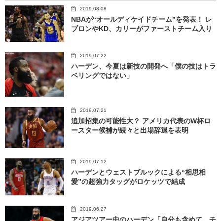
2019.08.08
NBAが“オールディケイドチーム”を発表！ レ
ブロンやKD、カリーがファーストチーム入り
2019.07.22
ハーデン、今夏は新技の開発へ「僕の技はトラ
ベリングではない」
2019.07.21
追加招集の可能性大？ アメリカ代表のW杯ロ
ースター候補が続々と出場辞退を表明
2019.07.12
ハーデンとウェストブルックによる“相思相
愛”の超強力タッグがロケッツで結成
2019.06.27
アジアツアー中のハーデン「自分も含めて、チ