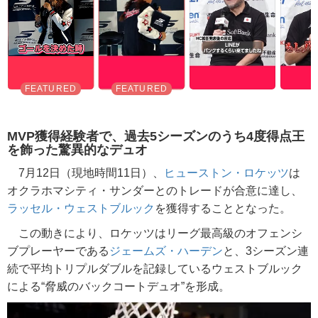
MVP獲得経験者で、過去5シーズンのうち4度得点王
を飾った驚異的なデュオ
7月12日（現地時間11日）、
ヒューストン・ロケッツ
は
オクラホマシティ・サンダーとのトレードが合意に達し、
ラッセル・ウェストブルック
を獲得することとなった。
この動きにより、ロケッツはリーグ最高級のオフェンシ
ブプレーヤーである
ジェームズ・ハーデン
と、3シーズン連
続で平均トリプルダブルを記録しているウェストブルック
による“脅威のバックコートデュオ”を形成。