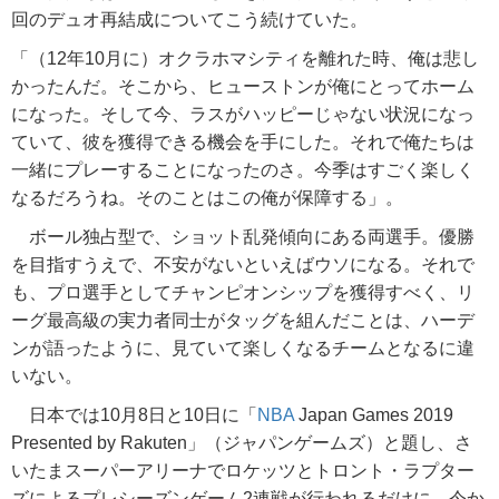
回のデュオ再結成についてこう続けていた。
「（12年10月に）オクラホマシティを離れた時、俺は悲し
かったんだ。そこから、ヒューストンが俺にとってホーム
になった。そして今、ラスがハッピーじゃない状況になっ
ていて、彼を獲得できる機会を手にした。それで俺たちは
一緒にプレーすることになったのさ。今季はすごく楽しく
なるだろうね。そのことはこの俺が保障する」。
ボール独占型で、ショット乱発傾向にある両選手。優勝
を目指すうえで、不安がないといえばウソになる。それで
も、プロ選手としてチャンピオンシップを獲得すべく、リ
ーグ最高級の実力者同士がタッグを組んだことは、ハーデ
ンが語ったように、見ていて楽しくなるチームとなるに違
いない。
日本では10月8日と10日に「
NBA
Japan Games 2019
Presented by Rakuten」（ジャパンゲームズ）と題し、さ
いたまスーパーアリーナでロケッツとトロント・ラプター
ズによるプレシーズンゲーム2連戦が行われるだけに、今か