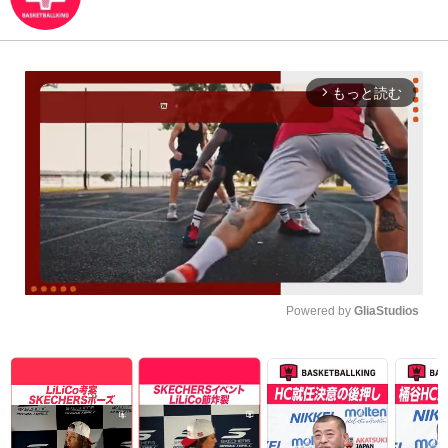
もっと読む
arrow_forward_ios
Powered by 
GliaStudios
Unmute