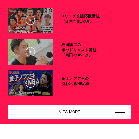
Bリーグ公認応援番組
『B MY HERO!』
島田慎二の
ポッドキャスト番組
『島田のマイク』
金子ノブアキの
溢れ出るNBA愛！
VIEW MORE