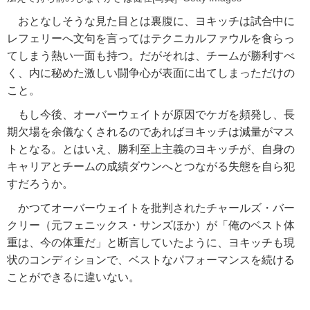
おとなしそうな見た目とは裏腹に、ヨキッチは試合中に
レフェリーへ文句を言ってはテクニカルファウルを食らっ
てしまう熱い一面も持つ。だがそれは、チームが勝利すべ
く、内に秘めた激しい闘争心が表面に出てしまっただけの
こと。
もし今後、オーバーウェイトが原因でケガを頻発し、長
期欠場を余儀なくされるのであればヨキッチは減量がマス
トとなる。とはいえ、勝利至上主義のヨキッチが、自身の
キャリアとチームの成績ダウンへとつながる失態を自ら犯
すだろうか。
かつてオーバーウェイトを批判されたチャールズ・バー
クリー（元フェニックス・サンズほか）が「俺のベスト体
重は、今の体重だ」と断言していたように、ヨキッチも現
状のコンディションで、ベストなパフォーマンスを続ける
ことができるに違いない。