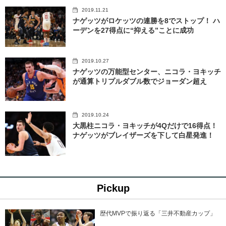
2019.11.21
ナゲッツがロケッツの連勝を8でストップ！ ハ
ーデンを27得点に“抑える”ことに成功
2019.10.27
ナゲッツの万能型センター、ニコラ・ヨキッチ
が通算トリプルダブル数でジョーダン超え
2019.10.24
大黒柱ニコラ・ヨキッチが4Qだけで16得点！
ナゲッツがブレイザーズを下して白星発進！
Pickup
歴代MVPで振り返る「三井不動産カップ」