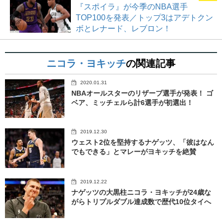
『スポイラ』が今季のNBA選手
TOP100を発表／トップ3はアデトクン
ボとレナード、レブロン！
ニコラ・ヨキッチ
の関連記事
2020.01.31
NBAオールスターのリザーブ選手が発表！ ゴ
ベア、ミッチェルら計6選手が初選出！
2019.12.30
ウェスト2位を堅持するナゲッツ、「彼はなん
でもできる」とマレーがヨキッチを絶賛
2019.12.22
ナゲッツの大黒柱ニコラ・ヨキッチが24歳な
がらトリプルダブル達成数で歴代10位タイへ