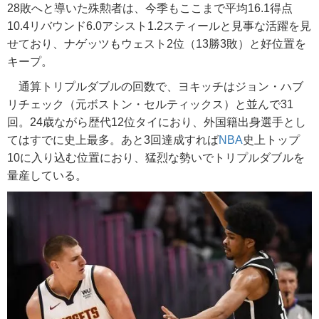
28敗へと導いた殊勲者は、今季もここまで平均16.1得点
10.4リバウンド6.0アシスト1.2スティールと見事な活躍を見
せており、ナゲッツもウェスト2位（13勝3敗）と好位置を
キープ。
通算トリプルダブルの回数で、ヨキッチはジョン・ハブ
リチェック（元ボストン・セルティックス）と並んで31
回。24歳ながら歴代12位タイにおり、外国籍出身選手とし
てはすでに史上最多。あと3回達成すれば
NBA
史上トップ
10に入り込む位置におり、猛烈な勢いでトリプルダブルを
量産している。