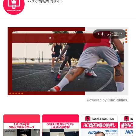
バスケ情報専門サイト
もっと読む
arrow_forward_ios
Powered by 
GliaStudios
Unmute