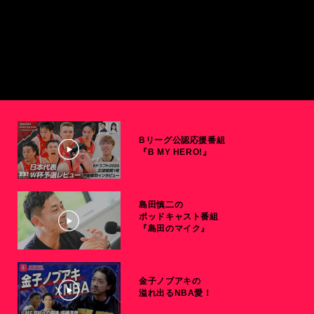
Bリーグ公認応援番組
『B MY HERO!』
島田慎二の
ポッドキャスト番組
『島田のマイク』
金子ノブアキの
溢れ出るNBA愛！