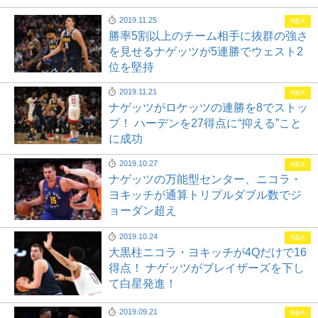
2019.11.25
NBA
勝率5割以上のチーム相手に抜群の強さ
を見せるナゲッツが5連勝でウェスト2
位を堅持
2019.11.21
NBA
ナゲッツがロケッツの連勝を8でストッ
プ！ ハーデンを27得点に“抑える”こと
に成功
2019.10.27
NBA
ナゲッツの万能型センター、ニコラ・
ヨキッチが通算トリプルダブル数でジ
ョーダン超え
2019.10.24
NBA
大黒柱ニコラ・ヨキッチが4Qだけで16
得点！ ナゲッツがブレイザーズを下し
て白星発進！
2019.09.21
NBA