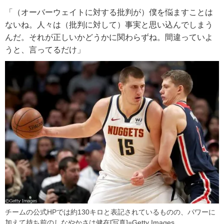
「（オーバーウェイトに対する批判が）僕を悩ますことは
ないね。人々は（批判に対して）事実と思い込んでしまう
んだ。それが正しいかどうかに関わらずね。間違っていよ
うと、言ってるだけ」
チームの公式HPでは約130キロと表記されているものの、パワーに
加えて持ち前のしなやかさは健在[写真]=Getty Images