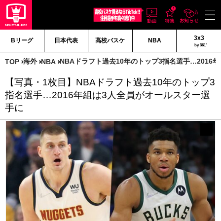
3x3
Bリーグ
日本代表
高校バスケ
NBA
by 361°
海外
NBAドラフト過去10年のトップ3指名選手…201
TOP
NBA
【写真・1枚目】NBAドラフト過去10年のトップ3
指名選手…2016年組は3人全員がオールスター選
手に