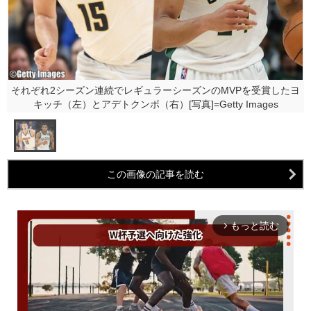
それぞれ2シーズン連続でレギュラーシーズンのMVPを受賞したヨ
キッチ（左）とアデトクンボ（右）[写真]=Getty Images
この画像の記事を読む
もっと読む
arrow_forward_ios