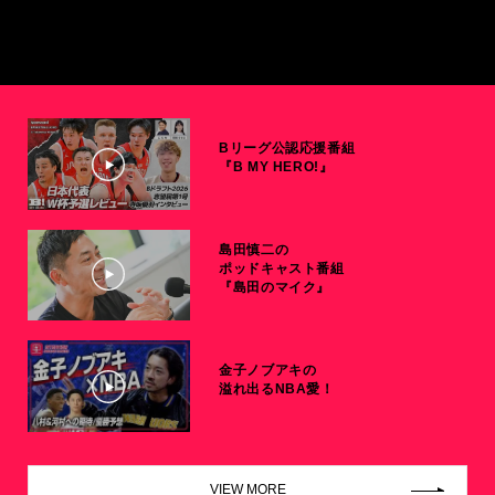
Bリーグ公認応援番組
『B MY HERO!』
島田慎二の
ポッドキャスト番組
『島田のマイク』
金子ノブアキの
溢れ出るNBA愛！
VIEW MORE