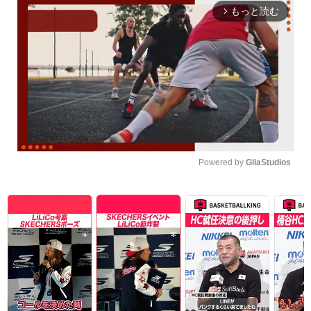
もっと読む
arrow_forward_ios
Powered by 
GliaStudios
Unmute