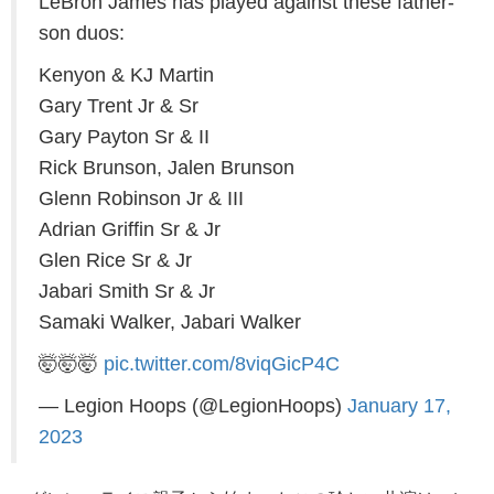
LeBron James has played against these father-
son duos:
Kenyon & KJ Martin
Gary Trent Jr & Sr
Gary Payton Sr & II
Rick Brunson, Jalen Brunson
Glenn Robinson Jr & III
Adrian Griffin Sr & Jr
Glen Rice Sr & Jr
Jabari Smith Sr & Jr
Samaki Walker, Jabari Walker
🤯🤯🤯
pic.twitter.com/8viqGicP4C
— Legion Hoops (@LegionHoops)
January 17,
2023