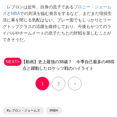
レブロンは近年、自身の息子である
ブロニー・ジェーム
ズ
と
NBA
での共演を臨む発言をするなど、まだまだ現役生
活に幕を閉じる気配はない。プレー面でもしっかりとリー
グトップクラスの活躍を維持しており、今後もかつてのラ
イバルやチームメートの息子たちとの対戦を楽しむことが
できそうだ。
NEXT>
【動画】史上最強の38歳？ 今季自己最多の48得
点と躍動したロケッツ戦のハイライト
1
2
>
#レブロン・ジェームズ
#NBA