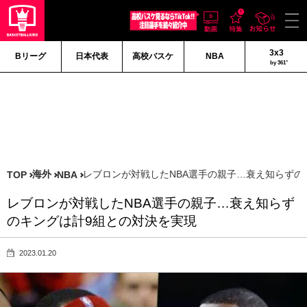
3x3
Bリーグ
日本代表
高校バスケ
NBA
by 361°
海外
レブロンが対戦したNBA選手の親子…衰え知らずの
TOP
NBA
レブロンが対戦したNBA選手の親子…衰え知らず
のキングは計9組との対決を実現
2023.01.20