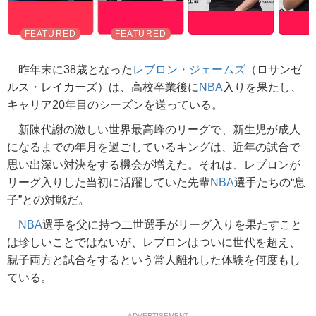
昨年末に38歳となった
レブロン・ジェームズ
（ロサンゼ
ルス・レイカーズ）は、高校卒業後に
NBA
入りを果たし、
キャリア20年目のシーズンを送っている。
新陳代謝の激しい世界最高峰のリーグで、新生児が成人
になるまでの年月を過ごしているキングは、近年の試合で
思い出深い対決をする機会が増えた。それは、レブロンが
リーグ入りした当初に活躍していた先輩
NBA
選手たちの“息
子”との対戦だ。
NBA
選手を父に持つ二世選手がリーグ入りを果たすこと
は珍しいことではないが、レブロンはついに世代を超え、
親子両方と試合をするという常人離れした体験を何度もし
ている。
ADVERTISEMENT