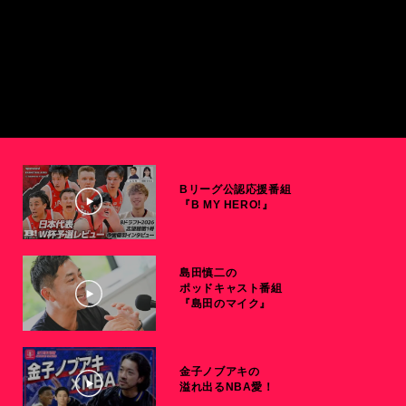
Bリーグ公認応援番組
『B MY HERO!』
島田慎二の
ポッドキャスト番組
『島田のマイク』
金子ノブアキの
溢れ出るNBA愛！