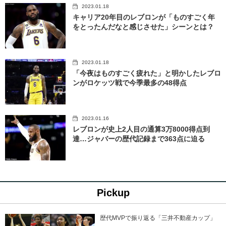
2023.01.18
キャリア20年目のレブロンが「ものすごく年
をとったんだなと感じさせた」シーンとは？
2023.01.18
「今夜はものすごく疲れた」と明かしたレブロ
ンがロケッツ戦で今季最多の48得点
2023.01.16
レブロンが史上2人目の通算3万8000得点到
達…ジャバーの歴代記録まで363点に迫る
Pickup
歴代MVPで振り返る「三井不動産カップ」