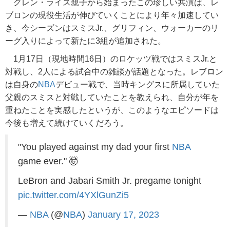
グレン・ライス親子から始まったこの珍しい共演は、レ
ブロンの現役生活が伸びていくことにより年々加速してい
き、今シーズンはスミスJr.、グリフィン、ウォーカーのリ
ーグ入りによって新たに3組が追加された。
1月17日（現地時間16日）のロケッツ戦ではスミスJr.と
対戦し、2人による試合中の雑談が話題となった。レブロン
は自身の
NBA
デビュー戦で、当時キングスに所属していた
父親のスミスと対戦していたことを教えられ、自分が年を
重ねたことを実感したというが、このようなエピソードは
今後も増えて続けていくだろう。
"You played against my dad your first
NBA
game ever." 🤯
LeBron and Jabari Smith Jr. pregame tonight
pic.twitter.com/4YXlGunZi5
—
NBA
(@
NBA
)
January 17, 2023