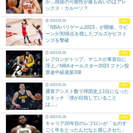
か…残留の可能性が最も高いのはアレ
ックス・カルーソ？
2023.01.20
NBA
「NBAパリゲーム2023」が開催、ラビ
ーンが30得点を残したブルズがピスト
ンズを撃破
2023.01.20
NBA
レブロンがトップ、ヤニスが東首位に
浮上／NBAオールスター2023 ファン投
票途中経過第3弾
2023.01.19
NBA
通算アシスト数で球団史上1位になった
ヨキッチ「僕が目指していること
は…」
2023.01.18
NBA
キャリア20年目のレブロンが「ものす
ごく年をとったんだなと感じさせた」