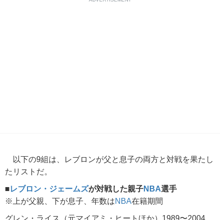
以下の9組は、レブロンが父と息子の両方と対戦を果たし
たリストだ。
■
レブロン・ジェームズ
が対戦した親子
NBA
選手
※上が父親、下が息子、年数は
NBA
在籍期間
グレン・ライス（元マイアミ・ヒートほか）1989〜2004