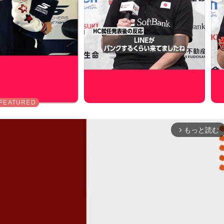
もっと読む
arrow_forward_ios