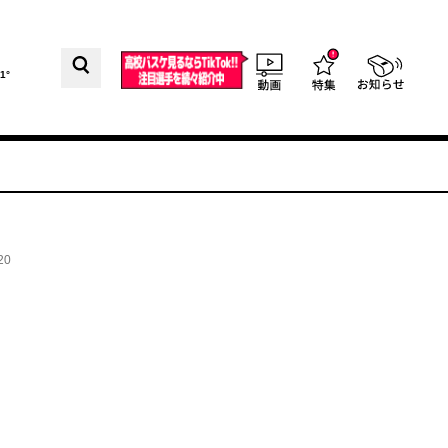
1°
20