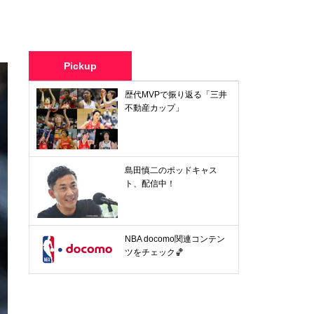
Pickup
歴代MVPで振り返る「三井
不動産カップ」
島田慎二のポッドキャス
ト、配信中！
NBA docomo関連コンテン
ツをチェック🏀