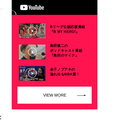
Bリーグ公認応援番組
『B MY HERO!』
島田慎二の
ポッドキャスト番組
『島田のマイク』
金子ノブアキの
溢れ出るNBA愛！
VIEW MORE
。
と