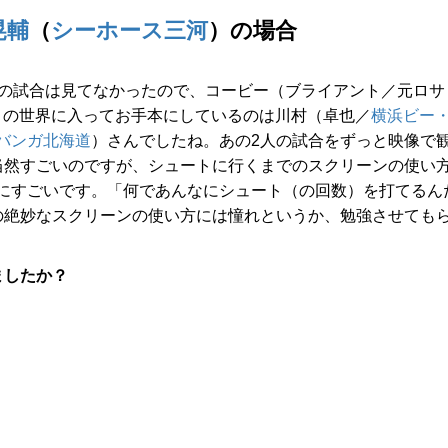
晃輔
（
シーホース三河
）の場合
の試合は見てなかったので、コービー（ブライアント／元ロサ
この世界に入ってお手本にしているのは川村（卓也／
横浜ビー
バンガ北海道
）さんでしたね。あの2人の試合をずっと映像で
当然すごいのですが、シュートに行くまでのスクリーンの使い
にすごいです。「何であんなにシュート（の回数）を打てるん
の絶妙なスクリーンの使い方には憧れというか、勉強させても
ましたか？