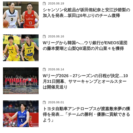
2026.06.19
シャンソン化粧品が坂田侑紀奈と安江沙碧梨の
加入を発表…坂田は6年ぶりのチーム復帰
2026.06.16
Wリーグから韓国へ…ウリ銀行がENEOS退団
の藤本愛瑚と山梨QB退団の片山菜々を獲得
2026.06.14
Wリーグ2026－27シーズンの日程が決定…10
月31日開幕、サマーキャンプとオールスター
は開催見送り
2026.06.01
トヨタ自動車アンテロープスが渡嘉敷来夢の獲
得を発表…「チームの勝利・優勝に貢献できる
よう」