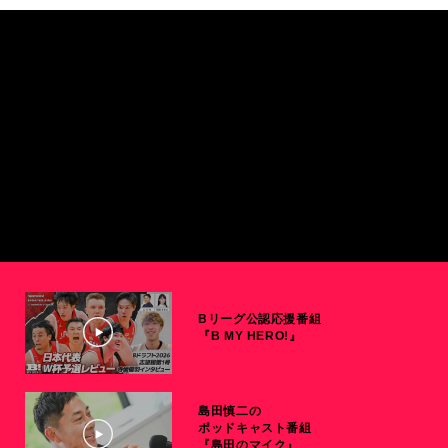
Bリーグ公認応援番組
『B MY HERO!』
島田慎二の
ポッドキャスト番組
『島田のマイク』