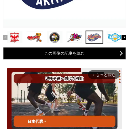
この画像の記事を読む
もっと読む
arrow_forward_ios