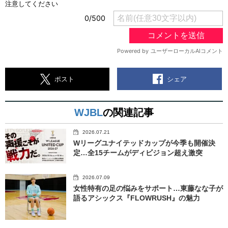
シェア
ポスト
WJBL
の関連記事
2026.07.21
Wリーグユナイテッドカップが今季も開催決
定…全15チームがディビジョン超え激突
2026.07.09
女性特有の足の悩みをサポート…東藤なな子が
語るアシックス『FLOWRUSH』の魅力