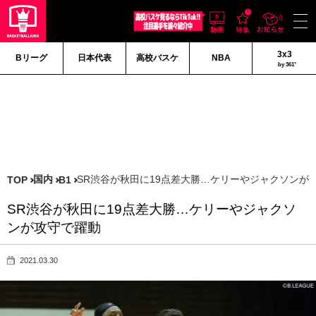
3x3
Bリーグ
日本代表
高校バスケ
NBA
by 361°
国内
SR渋谷が秋田に19点差大勝…ケリーやジャクソンが
TOP
B1
SR渋谷が秋田に19点差大勝…ケリーやジャクソ
ンが攻守で躍動
2021.03.30