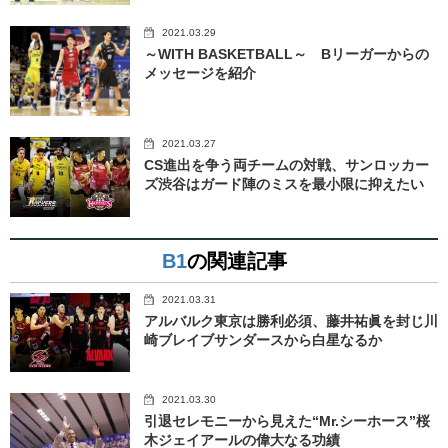
2021.03.29
～WITH BASKETBALL～ Bリーガーからの
メッセージを紹介
2021.03.27
CS進出を争う両チームの対戦、サンロッカー
ズ渋谷はガード陣のミスを最小限に抑えたい
B1
の関連記事
2021.03.31
アルバルク東京は勝利必須、藤井祐眞を封じ川
崎ブレイブサンダースから白星なるか
2021.03.30
引退セレモニーから見えた“Mr.シーホース”桜
木ジェイアールの偉大なる功績