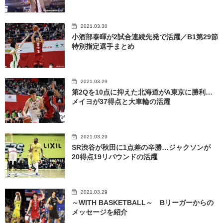
2021.03.30
小酒部泰暉が2試合連続先発で活躍／B1第29節
特別指定選手まとめ
2021.03.29
第2Qを10点に抑えた北海道がA東京に勝利…
メイヨが37得点と大車輪の活躍
2021.03.29
SR渋谷が秋田に1点差の辛勝…ジャクソンが
20得点19リバウンドの活躍
2021.03.29
～WITH BASKETBALL～ Bリーガーからの
メッセージを紹介