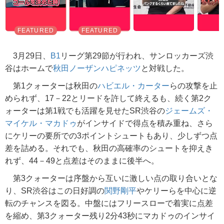
3月29日、
B1
リーグ第29節が行われ、サンロッカーズ渋
谷はホームで
秋田ノーザンハピネッツ
と対戦した。
第1クォーターは秋田の
ハビエル・カーター
らの攻撃を止
められず、17－22とリードを許して終えるも、続く第2ク
ォーターは第1戦でも活躍を見せたSR渋谷の
ジェームズ・
マイケル・マカドゥ
がインサイドで得点を積み重ね、さら
にケリーの要所での3ポイントシュートもあり、少しずつ点
差を詰める。それでも、秋田の高確率のシュートを抑えき
れず、44－49と点差はそのままに後半へ。
第3クォーターは序盤から互いに激しい点の取り合いとな
り、SR渋谷はこの日好調の
関野剛平
やケリーらを中心に逆
転のチャンスを図る。中盤にはフリースローで着実に点差
を縮め、第3クォーター残り2分43秒にマカドゥのインサイ