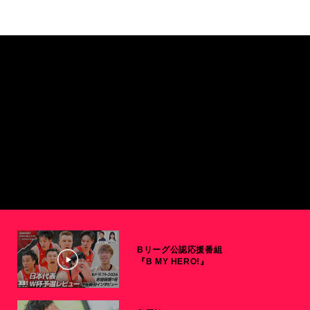
Bリーグ公認応援番組
『B MY HERO!』