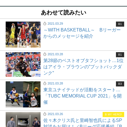
あわせて読みたい
2021.03.29
B1
～WITH BASKETBALL～ Bリーガー
からのメッセージを紹介
2021.03.28
B1
第28節のベストオブタフショット…1位
はアイラ・ブラウンの”プットバックダ
ンク”
2021.03.28
B3
東京ユナイテッドが活動をスタート…
「TUBC MEMORIAL CUP 2021」を開
催
2021.03.26
B MY HERO!
佐々木クリス氏と里崎智也氏によるSP
対談をお届け！／Bリーグ応援番組『B