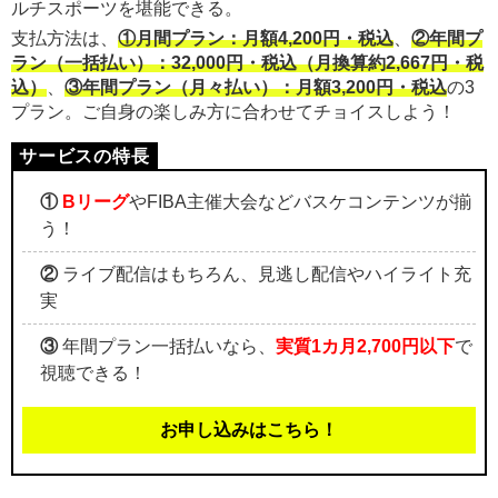
ルチスポーツを堪能できる。
支払方法は、
①月間プラン：月額4,200円・税込
、
②年間プ
ラン（一括払い）：32,000円・税込（月換算約2,667円・税
込）
、
③年間プラン（月々払い）：月額3,200円・税込
の3
プラン。ご自身の楽しみ方に合わせてチョイスしよう！
①
Bリーグ
やFIBA主催大会などバスケコンテンツが揃
う！
②
ライブ配信はもちろん、見逃し配信やハイライト充
実
③
年間プラン一括払いなら、
実質1カ月2,700円以下
で
視聴できる！
お申し込みはこちら！