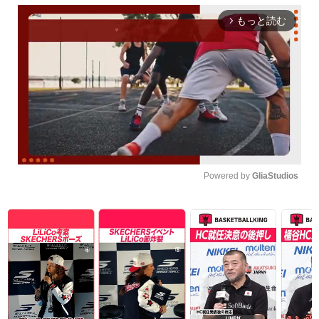
もっと読む
arrow_forward_ios
Powered by 
GliaStudios
Unmute