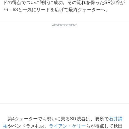
ドの得点でついに逆転に成功。その流れを保ったSR渋谷が
76－63と一気にリードを広げて最終クォーターへ。
ADVERTISEMENT
第4クォーターでも勢いに乗るSR渋谷は、要所で
石井講
祐
やベンドラメ礼央、
ライアン・ケリー
らが得点して秋田