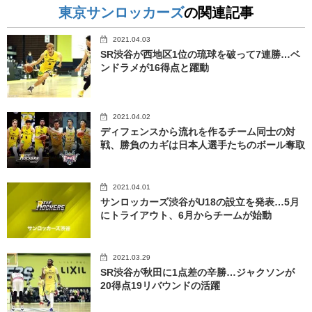
東京サンロッカーズ
の関連記事
2021.04.03
SR渋谷が西地区1位の琉球を破って7連勝…ベ
ンドラメが16得点と躍動
2021.04.02
ディフェンスから流れを作るチーム同士の対
戦、勝負のカギは日本人選手たちのボール奪取
2021.04.01
サンロッカーズ渋谷がU18の設立を発表…5月
にトライアウト、6月からチームが始動
2021.03.29
SR渋谷が秋田に1点差の辛勝…ジャクソンが
20得点19リバウンドの活躍