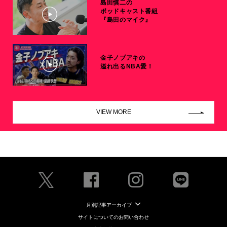
島田慎二の
ポッドキャスト番組
『島田のマイク』
金子ノブアキの
溢れ出るNBA愛！
VIEW MORE
月別記事アーカイブ
サイトについてのお問い合わせ