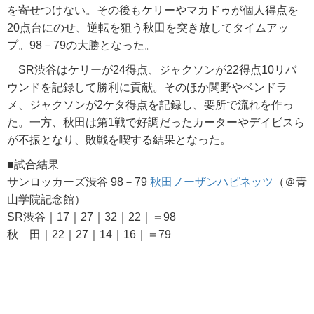
を寄せつけない。その後もケリーやマカドゥが個人得点を
20点台にのせ、逆転を狙う秋田を突き放してタイムアッ
プ。98－79の大勝となった。
SR渋谷はケリーが24得点、ジャクソンが22得点10リバ
ウンドを記録して勝利に貢献。そのほか関野やベンドラ
メ、ジャクソンが2ケタ得点を記録し、要所で流れを作っ
た。一方、秋田は第1戦で好調だったカーターやデイビスら
が不振となり、敗戦を喫する結果となった。
■試合結果
サンロッカーズ渋谷 98－79
秋田ノーザンハピネッツ
（＠青
山学院記念館）
SR渋谷｜17｜27｜32｜22｜＝98
秋 田｜22｜27｜14｜16｜＝79