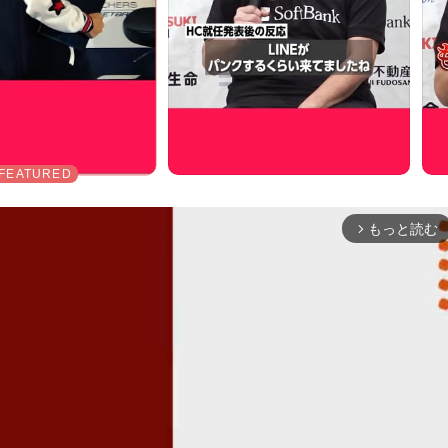
もっと読む
arrow_forward_ios