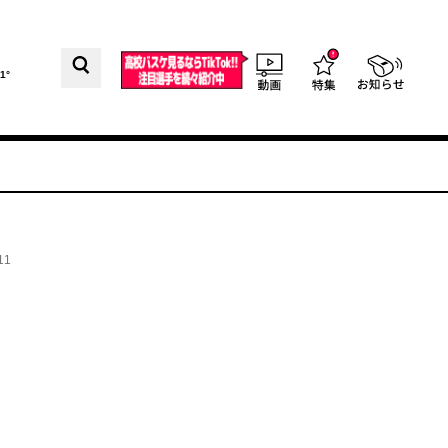
1°
11