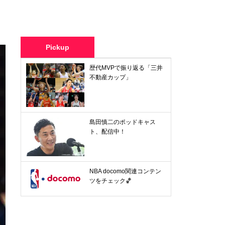
Pickup
歴代MVPで振り返る「三井
不動産カップ」
島田慎二のポッドキャス
ト、配信中！
NBA docomo関連コンテン
ツをチェック🏀