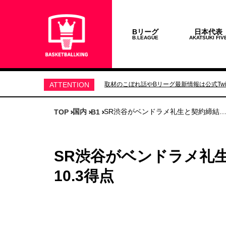
Bリーグ
日本代表
B.LEAGUE
AKATSUKI FIV
ATTENTION
取材のこぼれ話やBリーグ最新情報は公式Twit
国内
SR渋谷がベンドラメ礼生と契約締結…今
TOP
B1
SR渋谷がベンドラメ礼
10.3得点