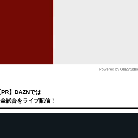
Powered by 
GliaStudi
Mute
【PR】DAZNでは
B2全試合をライブ配信！