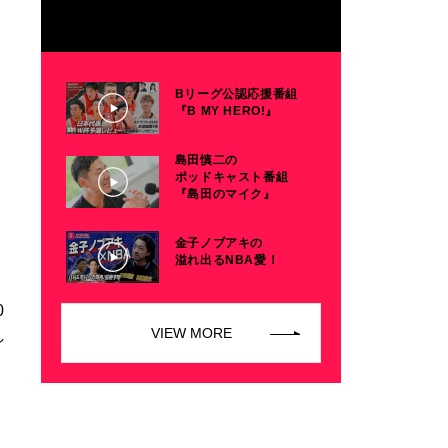
Bリーグ公認応援番組
『B MY HERO!』
島田慎二の
ポッドキャスト番組
『島田のマイク』
金子ノブアキの
溢れ出るNBA愛！
0
VIEW MORE
し