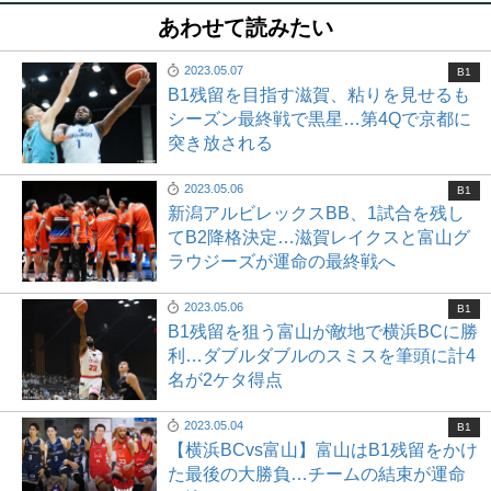
あわせて読みたい
2023.05.07
B1
B1残留を目指す滋賀、粘りを見せるも
シーズン最終戦で黒星…第4Qで京都に
突き放される
2023.05.06
B1
新潟アルビレックスBB、1試合を残し
てB2降格決定…滋賀レイクスと富山グ
ラウジーズが運命の最終戦へ
2023.05.06
B1
B1残留を狙う富山が敵地で横浜BCに勝
利…ダブルダブルのスミスを筆頭に計4
名が2ケタ得点
2023.05.04
B1
【横浜BCvs富山】富山はB1残留をかけ
た最後の大勝負…チームの結束が運命