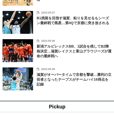
2023.05.07
B1残留を目指す滋賀、粘りを見せるもシーズ
ン最終戦で黒星…第4Qで京都に突き放される
2023.05.06
新潟アルビレックスBB、1試合を残してB2降
格決定…滋賀レイクスと富山グラウジーズが運
命の最終戦へ
2023.05.06
滋賀がオーバータイムで京都を撃破…勝利の立
役者となったテーブスがチームハイ16得点を
記録
Pickup