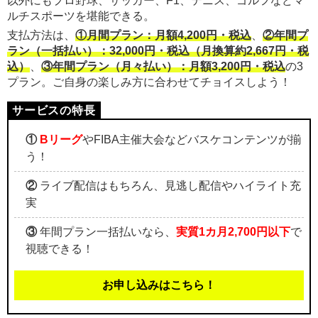
以外にもプロ野球、サッカー、F1、テニス、ゴルフなどマ
ルチスポーツを堪能できる。
支払方法は、
①月間プラン：月額4,200円・税込
、
②年間プ
ラン（一括払い）：32,000円・税込（月換算約2,667円・税
込）
、
③年間プラン（月々払い）：月額3,200円・税込
の3
プラン。ご自身の楽しみ方に合わせてチョイスしよう！
①
Bリーグ
やFIBA主催大会などバスケコンテンツが揃
う！
②
ライブ配信はもちろん、見逃し配信やハイライト充
実
③
年間プラン一括払いなら、
実質1カ月2,700円以下
で
視聴できる！
お申し込みはこちら！