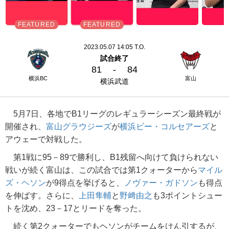
2023.05.07 14:05 T.O.
試合終了
81
-
84
横浜BC
富山
横浜武道
5月7日、各地でB1リーグのレギュラーシーズン最終戦が
開催され、
富山グラウジーズ
が
横浜ビー・コルセアーズ
と
アウェーで対戦した。
第1戦に95－89で勝利し、B1残留へ向けて負けられない
戦いが続く富山は、この試合では第1クォーターから
マイル
ズ・ヘソン
が9得点を挙げると、
ノヴァー・ガドソン
も得点
を伸ばす。さらに、
上田隼輔
と
野﨑由之
も3ポイントシュー
トを沈め、23－17とリードを奪った。
続く第2クォーターでもヘソンがチームをけん引するが、