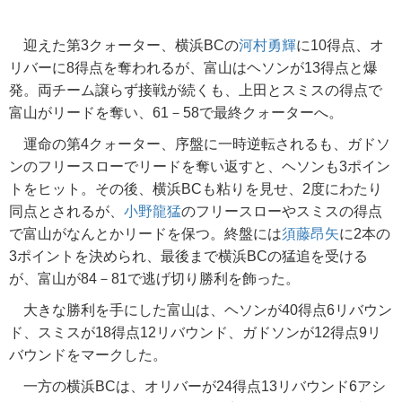
迎えた第3クォーター、横浜BCの
河村勇輝
に10得点、オ
リバーに8得点を奪われるが、富山はヘソンが13得点と爆
発。両チーム譲らず接戦が続くも、上田とスミスの得点で
富山がリードを奪い、61－58で最終クォーターへ。
運命の第4クォーター、序盤に一時逆転されるも、ガドソ
ンのフリースローでリードを奪い返すと、ヘソンも3ポイン
トをヒット。その後、横浜BCも粘りを見せ、2度にわたり
同点とされるが、
小野龍猛
のフリースローやスミスの得点
で富山がなんとかリードを保つ。終盤には
須藤昂矢
に2本の
3ポイントを決められ、最後まで横浜BCの猛追を受ける
が、富山が84－81で逃げ切り勝利を飾った。
大きな勝利を手にした富山は、ヘソンが40得点6リバウン
ド、スミスが18得点12リバウンド、ガドソンが12得点9リ
バウンドをマークした。
一方の横浜BCは、オリバーが24得点13リバウンド6アシ