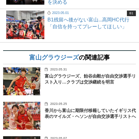
を決める
2023.05.01
B1
B1残留へ後がない富山...高岡HC代行
「自信を持ってプレーしてほしい」
富山グラウジーズ
の関連記事
2023.05.31
富山グラウジーズ、飴谷由毅が自由交渉選手リ
スト入り…クラブは交渉継続を明言
2023.05.25
香川から富山に期限付移籍していたイギリス代
表のマイルズ・ヘソンが自由交渉選手リストへ
2023.05.07