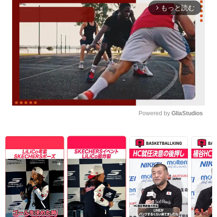
もっと読む
arrow_forward_ios
Powered by 
GliaStudios
Unmute