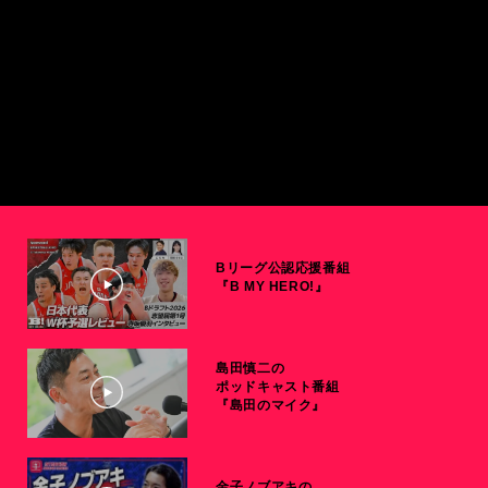
Bリーグ公認応援番組
『B MY HERO!』
島田慎二の
ポッドキャスト番組
『島田のマイク』
金子ノブアキの