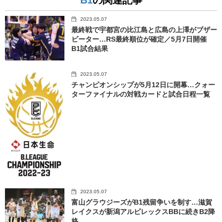
2023.05.07
最終戦で宇都宮の比江島と広島の上澤がブザー
ビーター…RS最終順位が確定／5月7日開催
B1試合結果
2023.05.07
チャンピオンシップが5月12日に開幕…クォー
ターファイナルの対戦カードと試合日程一覧
2023.05.07
富山グラウジーズがB1残留争いを制す…滋賀
レイクスが新潟アルビレックスBBに続きB2降
格