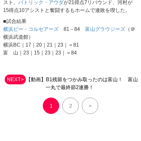
スト、
パトリック・アウダ
が21得点7リバウンド、河村が
15得点10アシストと奮闘するもホームで連敗を喫した。
■試合結果
横浜ビー・コルセアーズ
81－84
富山グラウジーズ
（＠
横浜武道館）
横浜BC｜17｜20｜21｜23｜＝81
富 山｜23｜15｜23｜23｜＝84
NEXT>
【動画】B1残留をつかみ取ったのは富山！ 富山
一丸で最終節2連勝！
1
2
>