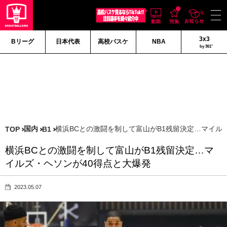
3x3
Bリーグ
日本代表
高校バスケ
NBA
by 361°
国内
横浜BCとの激闘を制して富山がB1残留決定…マイル
TOP
B1
横浜BCとの激闘を制して富山がB1残留決定…マ
イルズ・ヘソンが40得点と大爆発
2023.05.07