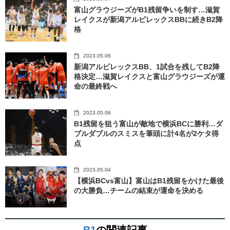
富山グラウジーズがB1残留争いを制す…滋賀
レイクスが新潟アルビレックスBBに続きB2降
格
2023.05.06
新潟アルビレックスBB、1試合を残してB2降
格決定…滋賀レイクスと富山グラウジーズが運
命の最終戦へ
2023.05.06
B1残留を狙う富山が敵地で横浜BCに勝利…ダ
ブルダブルのスミスを筆頭に計4名が2ケタ得
点
2023.05.04
【横浜BCvs富山】富山はB1残留をかけた最後
の大勝負…チームの結束が運命を決める
B1
の関連記事