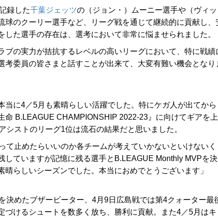
を記録した
千葉ジェッツ
の（ジョン・）ムーニー選手や（ヴィッ
琉球のクーリー選手など、リーグ戦を通じて継続的に貢献し、
をした選手の存在は、選考において非常に悩ませられました。
ラブの実力が拮抗するレベルの高いリーグにおいて、特に戦績
選考委員の皆さまと話すことが出来て、大変有難い機会となり
本当に4／5月も素晴らしい活躍でした。特にケガ人が出てから
LEAGUE CHAMPIONSHIP 2022-23』に向けてギアを上
、アシストのリーグ1位は流石の結果だと思いました。
って止めたらいいのか各チームが考えていかないといけないく
ますが記憶に残る選手とB.LEAGUE Monthly MVPを決
素晴らしいシーズンでした。本当におめでとうございます」
を決めたブザービーター、4月9日広島戦では第4クォーター最
定づけるシュートを数多く放ち、勝利に貢献。また4／5月はキ