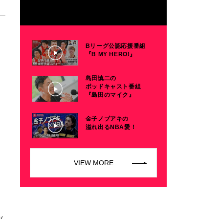
Bリーグ公認応援番組
『B MY HERO!』
島田慎二の
ポッドキャスト番組
『島田のマイク』
金子ノブアキの
溢れ出るNBA愛！
VIEW MORE
ッ