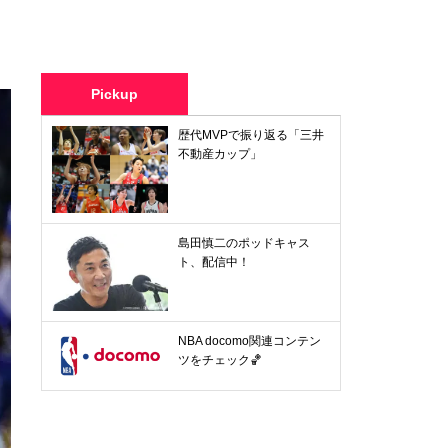
Pickup
歴代MVPで振り返る「三井
不動産カップ」
島田慎二のポッドキャス
ト、配信中！
NBA docomo関連コンテン
ツをチェック🏀