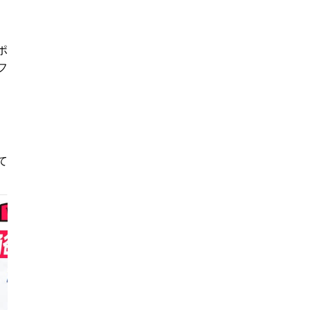
ポ
フ
て