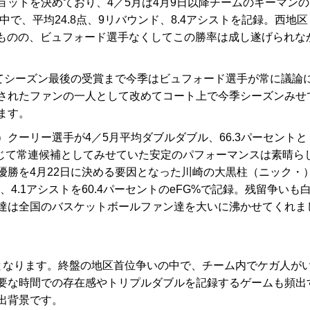
ットを決めており、4／5月は4月9日以降チームのキーマンの
で、平均24.8点、9リバウンド、8.4アシストを記録。西地区
たものの、ビュフォード選手なくしてこの勝率は成し遂げられな
てシーズン最後の受賞まで今季はビュフォード選手が常に議論
されたファンの一人として改めてコート上で今季シーズンみせ
ます。
ーリー選手が4／5月平均ダブルダブル、66.3パーセントと
通じて常連候補としてみせていた安定のパフォーマンスは素晴ら
優勝を4月22日に決める要因となった川崎の大黒柱（ニック・
、4.1アシストを60.4パーセントのeFG%で記録。残留争いも
達は全国のバスケットボールファン達を大いに沸かせてくれま
となります。終盤の地区首位争いの中で、チーム内でケガ人が
要な時間での存在感やトリプルダブルを記録するゲームも頻出
出背景です。