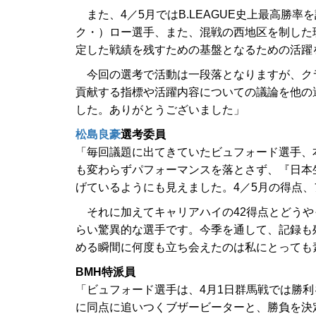
また、4／5月ではB.LEAGUE史上最高勝率
ク・）ロー選手、また、混戦の西地区を制した
定した戦績を残すための基盤となるための活躍
今回の選考で活動は一段落となりますが、ク
貢献する指標や活躍内容についての議論を他の
した。ありがとうございました」
松島良豪
選考委員
「毎回議題に出てきていたビュフォード選手、
も変わらずパフォーマンスを落とさず、『日本生命 B.
げているようにも見えました。4／5月の得点
それに加えてキャリアハイの42得点とどうや
らい驚異的な選手です。今季を通して、記録も残してい
める瞬間に何度も立ち会えたのは私にとっても
BMH特派員
「ビュフォード選手は、4月1日群馬戦では勝利
に同点に追いつくブザービーターと、勝負を決