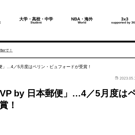
大学・高校・中学
NBA・海外
3x3
E
Student
World
supported by 36
terで！
by 日本郵便」…4／5月度はペリン・ビュフォードが受賞！
2023.05.
y MVP by 日本郵便」…4／5月度は
賞！