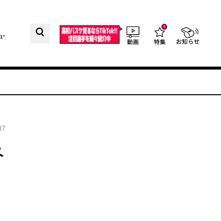
1°
17
ペ