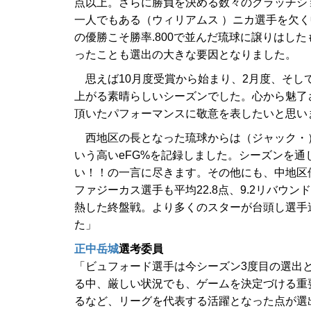
点以上。さらに勝負を決める数々のクラッチショ
一人でもある（ウィリアムス ）ニカ選手を欠く中
の優勝こそ勝率.800で並んだ琉球に譲りはし
ったことも選出の大きな要因となりました。
思えば10月度受賞から始まり、2月度、そし
上がる素晴らしいシーズンでした。心から魅了
頂いたパフォーマンスに敬意を表したいと思い
西地区の長となった琉球からは（ジャック・）ク
いう高いeFG%を記録しました。シーズンを
い！！の一言に尽きます。その他にも、中地区
ファジーカス選手も平均22.8点、9.2リバウンド
熱した終盤戦。より多くのスターが台頭し選手
た」
正中岳城
選考委員
「ビュフォード選手は今シーズン3度目の選出
る中、厳しい状況でも、ゲームを決定づける重
るなど、リーグを代表する活躍となった点が選