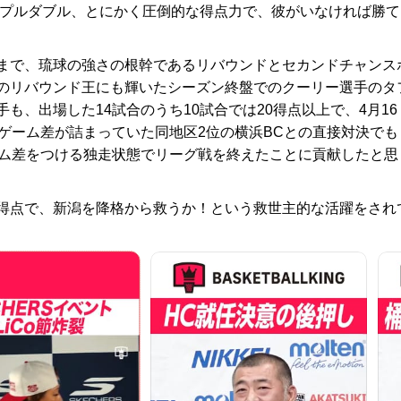
リプルダブル、とにかく圧倒的な得点力で、彼がいなければ勝て
まで、琉球の強さの根幹であるリバウンドとセカンドチャンス
のリバウンド王にも輝いたシーズン終盤でのクーリー選手のタ
、出場した14試合のうち10試合では20得点以上で、4月16
ゲーム差が詰まっていた同地区2位の横浜BCとの直接対決でも
ーム差をつける独走状態でリーグ戦を終えたことに貢献したと思
得点で、新潟を降格から救うか！という救世主的な活躍をされ