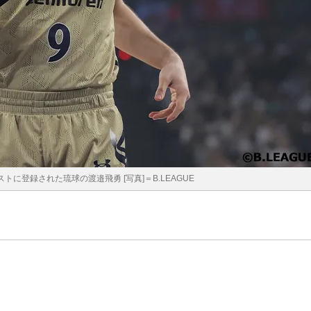
に登録された琉球の渡邉飛勇 [写真]＝B.LEAGUE