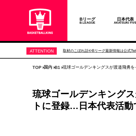
Bリーグ
日本代表
B.LEAGUE
AKATSUKI FIV
ATTENTION
取材のこぼれ話やBリーグ最新情報は公式Twit
国内
琉球ゴールデンキングスが渡邉飛勇を
TOP
B1
琉球ゴールデンキングス
トに登録…日本代表活動