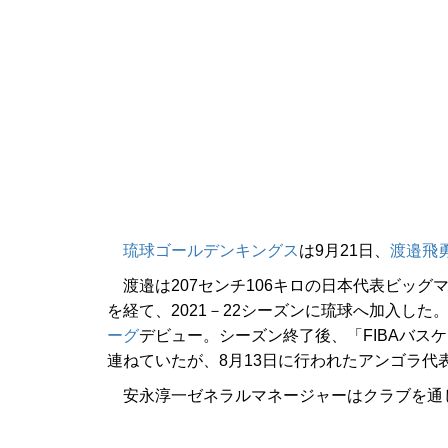
琉球ゴールデンキングス
は9月21日、
渡邉飛
渡邉は207センチ106キロの日本代表ビッグ
を経て、2021－22シーズンに琉球へ加入した
ーグ
デビュー。シーズン終了後、「FIBAバス
連ねていたが、8月13日に行われたアンゴラ
安永淳一ゼネラルマネージャーはクラブを通