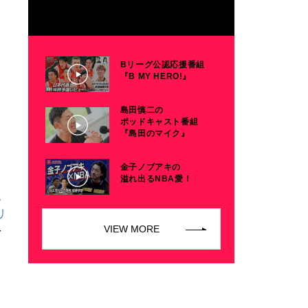
Bリーグ公認応援番組
『B MY HERO!』
島田慎二の
ポッドキャスト番組
『島田のマイク』
金子ノブアキの
。
溢れ出るNBA愛！
院
リ
VIEW MORE
を