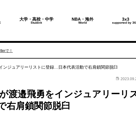
大学・高校・中学
NBA・海外
3x3
E
Student
World
supported by 36
terで！
インジュアリーリストに登録…日本代表活動で右肩鎖関節脱臼
2023.09.
が渡邉飛勇をインジュアリーリ
で右肩鎖関節脱臼