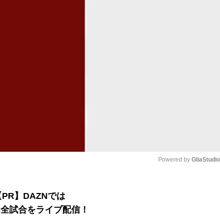
Powered by 
GliaStudi
Mute
【PR】DAZNでは
B2全試合をライブ配信！