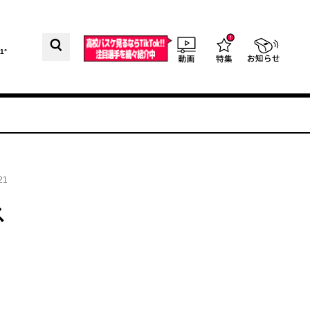
1°
21
ス