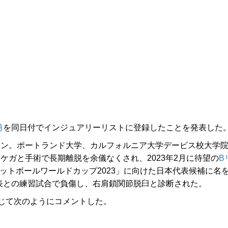
勇
を同日付でインジュアリーリストに登録したことを発表した
マン。ポートランド大学、カルフォルニア大学デービス校大学
。ケガと手術で長期離脱を余儀なくされ、2023年2月に待望の
B
ケットボールワールドカップ2023」に向けた日本代表候補に名
代表との練習試合で負傷し、右肩鎖関節脱臼と診断された。
じて次のようにコメントした。