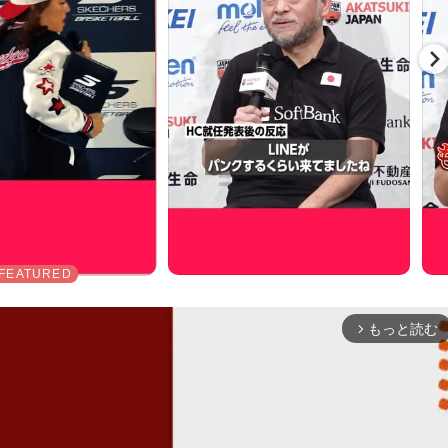
もっと読む
arrow_forward_ios