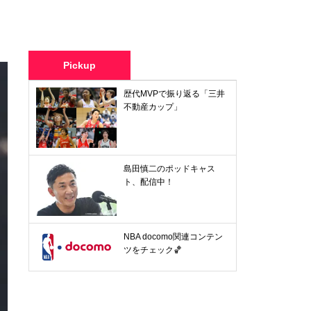
Pickup
歴代MVPで振り返る「三井
不動産カップ」
島田慎二のポッドキャス
ト、配信中！
NBA docomo関連コンテン
ツをチェック🏀