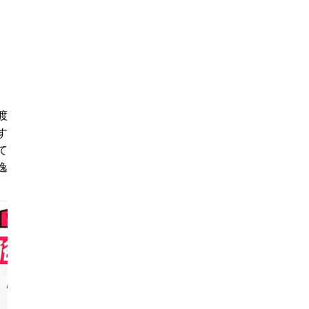
渡
す
て
逸