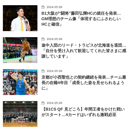
2024.05.09
B1大阪が“闘将”藤田弘輝HCの就任を発表…
GM理想のチーム像「体現するにふさわしい
HCと確信」
2024.05.09
途中入団のリード・トラビスが北海道を退団…
「自分を受け入れて歓迎してくれた皆さまに感
謝しています」
2024.05.09
京都が小西聖也との契約継続を発表…チーム最
長の在籍4年目「成長した姿を見せられるよう
に」
2024.05.09
【B1CS QF 見どころ】年間王者をかけた戦い
がスタート…4カードはいずれも激戦必至