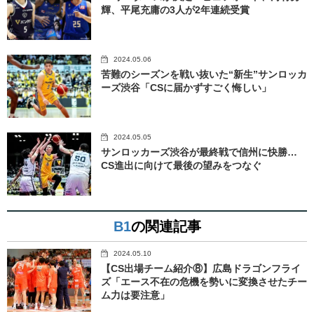
輝、平尾充庸の3人が2年連続受賞
2024.05.06
苦難のシーズンを戦い抜いた“新生”サンロッカ
ーズ渋谷「CSに届かずすごく悔しい」
2024.05.05
サンロッカーズ渋谷が最終戦で信州に快勝…
CS進出に向けて最後の望みをつなぐ
B1
の関連記事
2024.05.10
【CS出場チーム紹介⑧】広島ドラゴンフライ
ズ「エース不在の危機を勢いに変換させたチー
ム力は要注意」