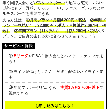
集う国際大会など
バスケットボール
の配信も充実！ バスケ
以外にもプロ野球、サッカー、F1、テニス、ゴルフなどマ
ルチスポーツを堪能できる。
支払方法は、
①月間プラン：月額4,200円・税込
、
②年間プ
ラン（一括払い）：32,000円・税込（月換算約2,667円・税
込）
、
③年間プラン（月々払い）：月額3,200円・税込
の3
プラン。ご自身の楽しみ方に合わせてチョイスしよう！
①
Bリーグ
やFIBA主催大会などバスケコンテンツが揃
う！
②
ライブ配信はもちろん、見逃し配信やハイライト充
実
③
年間プラン一括払いなら、
実質1カ月2,700円以下
で
視聴できる！
お申し込みはこちら！