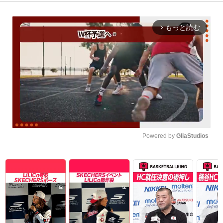
もっと読む
arrow_forward_ios
Powered by 
GliaStudios
Unmute