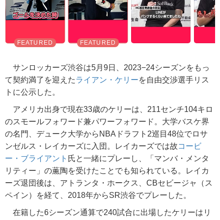
サンロッカーズ渋谷は5月9日、2023−24シーズンをもっ
て契約満了を迎えた
ライアン・ケリー
を自由交渉選手リス
トに公示した。
アメリカ出身で現在33歳のケリーは、211センチ104キロ
のスモールフォワード兼パワーフォワード。大学バスケ界
の名門、デューク大学からNBAドラフト2巡目48位でロサ
ンゼルス・レイカーズに入団。レイカーズでは故
コービ
ー・ブライアント
氏と一緒にプレーし、「マンバ・メンタ
リティー」の薫陶を受けたことでも知られている。レイカ
ーズ退団後は、アトランタ・ホークス、CBセビージャ（ス
ペイン）を経て、2018年からSR渋谷でプレーした。
在籍した6シーズン通算で240試合に出場したケリーはリ