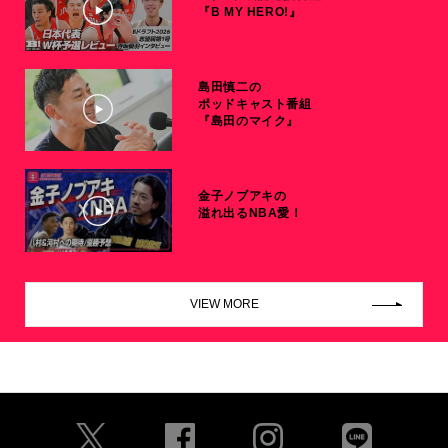
『B MY HERO!』
島田慎二の
ポッドキャスト番組
『島田のマイク』
金子ノブアキの
溢れ出るNBA愛！
VIEW MORE