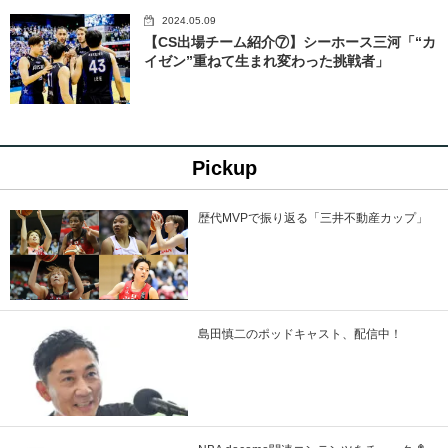
2024.05.09
【CS出場チーム紹介⑦】シーホース三河「“カ
イゼン”重ねて生まれ変わった挑戦者」
Pickup
歴代MVPで振り返る「三井不動産カップ」
島田慎二のポッドキャスト、配信中！