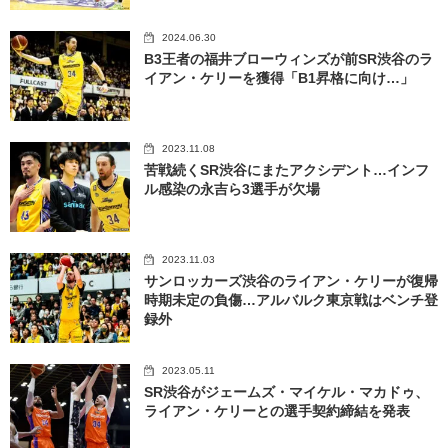
2024.06.30
B3王者の福井ブローウィンズが前SR渋谷のラ
イアン・ケリーを獲得「B1昇格に向け…」
2023.11.08
苦戦続くSR渋谷にまたアクシデント…インフ
ル感染の永吉ら3選手が欠場
2023.11.03
サンロッカーズ渋谷のライアン・ケリーが復帰
時期未定の負傷…アルバルク東京戦はベンチ登
録外
2023.05.11
SR渋谷がジェームズ・マイケル・マカドゥ、
ライアン・ケリーとの選手契約締結を発表