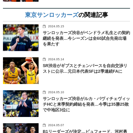
東京サンロッカーズ
の関連記事
2024.05.15
サンロッカーズ渋谷がベンドラメ礼生との契約
継続を発表…今シーズンは全60試合先発出場
を果たす
2024.05.14
SR渋谷がギブスとチェンバースを自由交渉リ
ストに公示…元日本代表SFは2季連続FAに
2024.05.10
サンロッカーズ渋谷がルカ・パヴィチェヴィッ
チHCと来季契約締結を発表…今季は35勝25敗
で中地区3位に
2024.05.07
B1リーダーズが決定…ビュフォード、河村勇