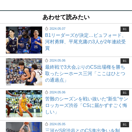
あわせて読みたい
2024.05.07
B1
B1リーダーズが決定…ビュフォード、
河村勇輝、平尾充庸の3人が2年連続受
賞
2024.05.06
B1
最終戦で3大会ぶりのCS出場権を勝ち
取ったシーホース三河「ここはひとつ
の通過点」
2024.05.06
B1
苦難のシーズンを戦い抜いた“新生”サン
ロッカーズ渋谷「CSに届かずすごく悔
しい」
2024.05.05
B1
三河がSR渋谷とのCS進出争いを制