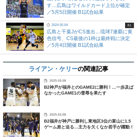
す…広島はワイルドカード上位が確定
／5月5日開催 B1試合結果
2024.05.04
B1
広島と千葉JがCS進出…琉球7連覇に黄
色信号、CS最後の1枠は最終戦に決定
／5月4日開催 B1試合結果
ライアン・ケリー
の関連記事
2025.03.09
B2神戸が福井とのGAME2に勝利！…一歩及ば
なかったGAME1の雪辱を果たす
2025.03.09
B2福井が神戸に勝利し東地区3位の富山に1.5
ゲーム差と迫る…主力を欠くなか若手が躍動！