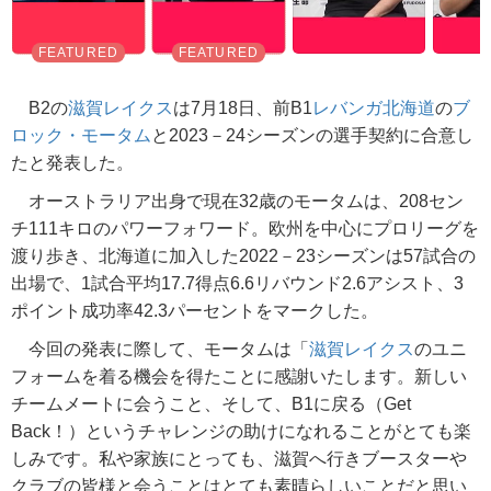
B2の
滋賀レイクス
は7月18日、前B1
レバンガ北海道
の
ブ
ロック・モータム
と2023－24シーズンの選手契約に合意し
たと発表した。
オーストラリア出身で現在32歳のモータムは、208セン
チ111キロのパワーフォワード。欧州を中心にプロリーグを
渡り歩き、北海道に加入した2022－23シーズンは57試合の
出場で、1試合平均17.7得点6.6リバウンド2.6アシスト、3
ポイント成功率42.3パーセントをマークした。
今回の発表に際して、モータムは「
滋賀レイクス
のユニ
フォームを着る機会を得たことに感謝いたします。新しい
チームメートに会うこと、そして、B1に戻る（Get
Back！）というチャレンジの助けになれることがとても楽
しみです。私や家族にとっても、滋賀へ行きブースターや
クラブの皆様と会うことはとても素晴らしいことだと思い