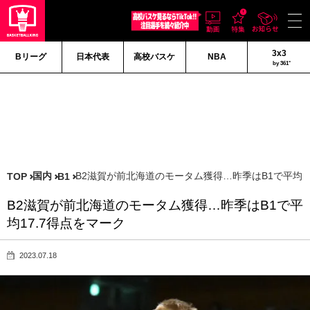
3x3
Bリーグ
日本代表
高校バスケ
NBA
by 361°
国内
B2滋賀が前北海道のモータム獲得…昨季はB1で平均1
TOP
B1
B2滋賀が前北海道のモータム獲得…昨季はB1で平
均17.7得点をマーク
2023.07.18