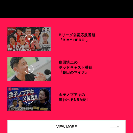
Bリーグ公認応援番組
『B MY HERO!』
島田慎二の
ポッドキャスト番組
『島田のマイク』
金子ノブアキの
溢れ出るNBA愛！
VIEW MORE