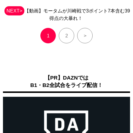
NEXT>
【動画】モータムが川崎戦で3ポイント7本含む39
得点の大暴れ！
1
2
>
【PR】DAZNでは
B1・B2全試合をライブ配信！