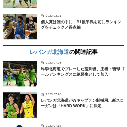
2023.03.01
個人賞は誰の手に…B1後半戦を前にランキン
グをチェック／得点編
レバンガ北海道
の関連記事
2023.07.25
昨季北海道でプレーした荒川颯、王者・琉球ゴ
ールデンキングスに練習生として加入
2023.07.20
レバンガ北海道がWキャプテン制採用…新スロ
ーガンは「HARD WORK」に決定
2023.07.18