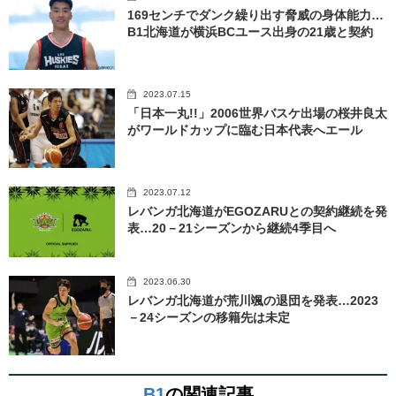
169センチでダンク繰り出す脅威の身体能力…
B1北海道が横浜BCユース出身の21歳と契約
2023.07.15
「日本一丸!!」2006世界バスケ出場の桜井良太
がワールドカップに臨む日本代表へエール
2023.07.12
レバンガ北海道がEGOZARUとの契約継続を発
表…20－21シーズンから継続4季目へ
2023.06.30
レバンガ北海道が荒川颯の退団を発表…2023
－24シーズンの移籍先は未定
B1
の関連記事