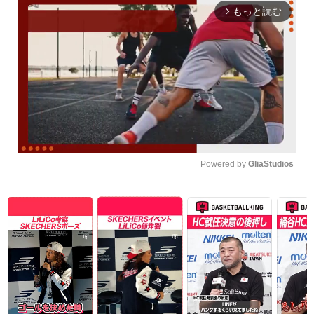
もっと読む
arrow_forward_ios
Powered by 
GliaStudios
Unmute