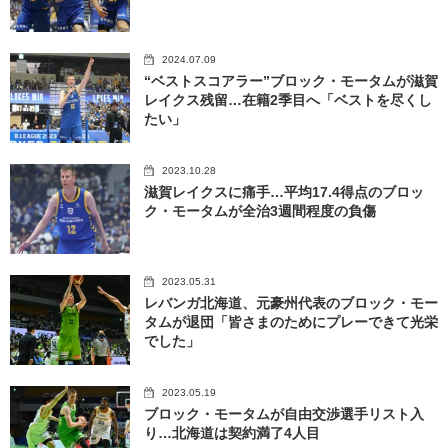
2024.07.09
“ベストスコアラー”ブロック・モータムが滋賀
レイクス残留…在籍2季目へ「ベストを尽くし
たい」
2023.10.28
滋賀レイクスに痛手…平均17.4得点のブロッ
ク・モータムが全治3週間程度の負傷
2023.05.31
レバンガ北海道、元豪州代表のブロック・モー
タムが退団「皆さまのためにプレーできて光栄
でした」
2023.05.19
ブロック・モータムが自由交渉選手リスト入
り…北海道は契約満了4人目