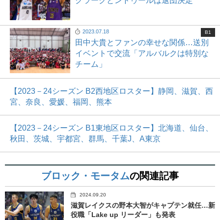
クラークとンドゥールは退団決定
2023.07.18
B1
田中大貴とファンの幸せな関係…送別
イベントで交流「アルバルクは特別な
チーム」
【2023－24シーズン B2西地区ロスター】静岡、滋賀、西
宮、奈良、愛媛、福岡、熊本
【2023－24シーズン B1東地区ロスター】北海道、仙台、
秋田、茨城、宇都宮、群馬、千葉J、A東京
ブロック・モータム
の関連記事
2024.09.20
滋賀レイクスの野本大智がキャプテン就任…新
役職「Lake up リーダー」も発表