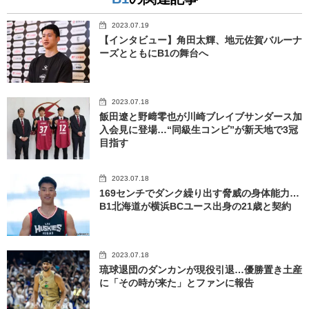
2023.07.19
【インタビュー】角田太輝、地元佐賀バルーナ
ーズとともにB1の舞台へ
2023.07.18
飯田遼と野﨑零也が川崎ブレイブサンダース加
入会見に登場…“同級生コンビ”が新天地で3冠
目指す
2023.07.18
169センチでダンク繰り出す脅威の身体能力…
B1北海道が横浜BCユース出身の21歳と契約
2023.07.18
琉球退団のダンカンが現役引退…優勝置き土産
に「その時が来た」とファンに報告