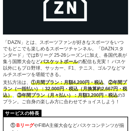
「DAZN」とは、スポーツファンが好きなスポーツをいつ
でもどこでも楽しめるスポーツチャンネル。「DAZNスタ
ンダード」ではBリーグ 25-26シーズンに加え、各国代表が
集う国際大会など
バスケットボール
の配信も充実！ バスケ
以外にもプロ野球、サッカー、F1、テニス、ゴルフなどマ
ルチスポーツを堪能できる。
支払方法は、
①月間プラン：月額4,200円・税込
、
②年間プ
ラン（一括払い）：32,000円・税込（月換算約2,667円・税
込）
、
③年間プラン（月々払い）：月額3,200円・税込
の3
プラン。ご自身の楽しみ方に合わせてチョイスしよう！
①
Bリーグ
やFIBA主催大会などバスケコンテンツが揃