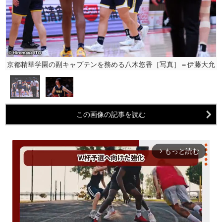
京都精華学園の副キャプテンを務める八木悠香［写真］＝伊藤大允
この画像の記事を読む
もっと読む
arrow_forward_ios