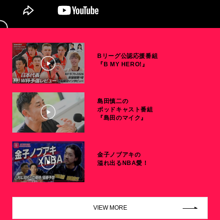
Bリーグ公認応援番組
『B MY HERO!』
島田慎二の
ポッドキャスト番組
『島田のマイク』
金子ノブアキの
溢れ出るNBA愛！
VIEW MORE