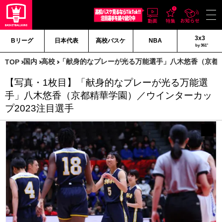
3x3
Bリーグ
日本代表
高校バスケ
NBA
by 361°
国内
高校
「献身的なプレーが光る万能選手」八木悠香（京都精
TOP
【写真・1枚目】「献身的なプレーが光る万能選
手」八木悠香（京都精華学園）／ウインターカッ
プ2023注目選手