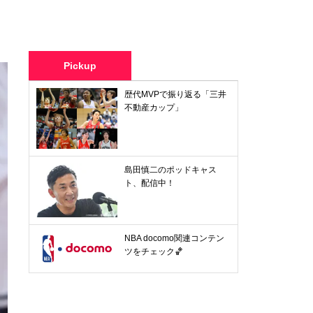
Pickup
歴代MVPで振り返る「三井
不動産カップ」
島田慎二のポッドキャス
ト、配信中！
NBA docomo関連コンテン
ツをチェック🏀