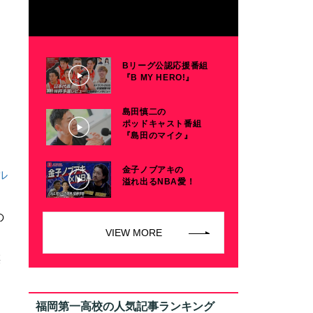
Bリーグ公認応援番組
『B MY HERO!』
島田慎二の
ポッドキャスト番組
『島田のマイク』
金子ノブアキの
ル
溢れ出るNBA愛！
の
VIEW MORE
瑛
福岡第一高校の人気記事ランキング