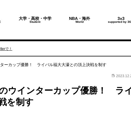
大学・高校・中学
NBA・海外
3x3
E
Student
World
supported by 36
terで！
ンターカップ優勝！ ライバル福大大濠との頂上決戦を制す
2023.12.
目のウインターカップ優勝！ ラ
戦を制す