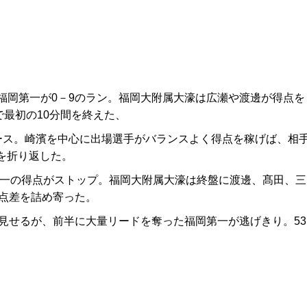
岡第一が0－9のラン。福岡大附属大濠は広瀬や渡邊が得点を
で最初の10分間を終えた、
ス。崎濱を中心に出場選手がバランスよく得点を稼げば、相
合を折り返した。
第一の得点がストップ。福岡大附属大濠は終盤に渡邊、髙田、三
に点差を詰め寄った。
見せるが、前半に大量リードを奪った福岡第一が逃げきり。53