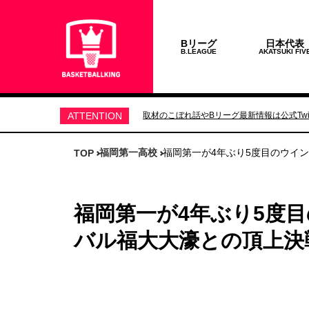
Bリーグ
日本代表
B.LEAGUE
AKATSUKI FIV
ATTENTION
取材のこぼれ話やBリーグ最新情報は公式Twit
福岡第一高校
福岡第一が4年ぶり5度目のウイ
TOP
福岡第一が4年ぶり5度
バル福大大濠との頂上決