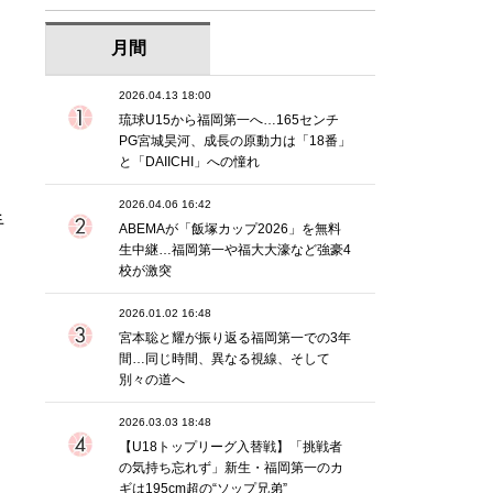
月間
2026.04.13 18:00
琉球U15から福岡第一へ…165センチ
PG宮城昊河、成長の原動力は「18番」
と「DAIICHI」への憧れ
2026.04.06 16:42
手
ABEMAが「飯塚カップ2026」を無料
生中継…福岡第一や福大大濠など強豪4
校が激突
2026.01.02 16:48
宮本聡と耀が振り返る福岡第一での3年
間…同じ時間、異なる視線、そして
別々の道へ
2026.03.03 18:48
【U18トップリーグ入替戦】「挑戦者
の気持ち忘れず」新生・福岡第一のカ
ギは195cm超の“ソップ兄弟”