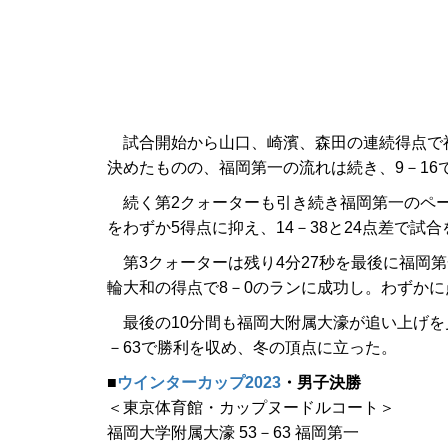
試合開始から山口、崎濱、森田の連続得点で福
決めたものの、福岡第一の流れは続き、9－16
続く第2クォーターも引き続き福岡第一のペー
をわずか5得点に抑え、14－38と24点差で試
第3クォーターは残り4分27秒を最後に福岡
輪大和の得点で8－0のランに成功し。わずか
最後の10分間も福岡大附属大濠が追い上げを
－63で勝利を収め、冬の頂点に立った。
■
ウインターカップ2023
・男子決勝
＜東京体育館・カップヌードルコート＞
福岡大学附属大濠 53－63 福岡第一