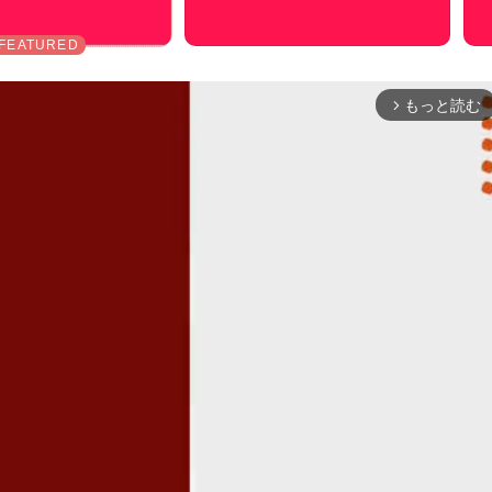
もっと読む
arrow_forward_ios