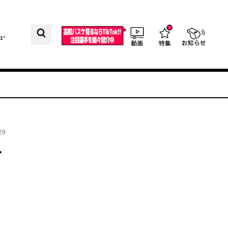
1°
29
イ