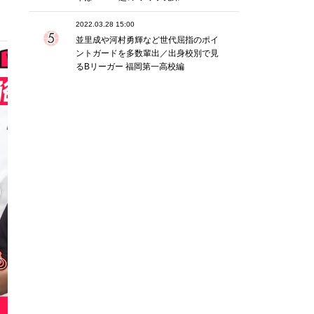
2022.03.28 15:00
並里成や河村勇輝など世代屈指のポイ
ントガードを多数輩出／出身校別で見
るBリーガー 福岡第一高校編