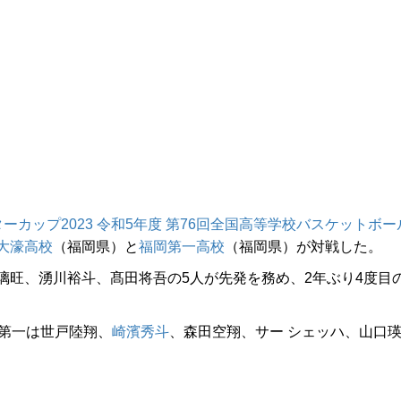
インターカップ2023 令和5年度 第76回全国高等学校バスケットボー
大濠高校
（福岡県）と
福岡第一高校
（福岡県）が対戦した。
旺、湧川裕斗、髙田将吾の5人が先発を務め、2年ぶり4度目
第一は世戸陸翔、
崎濱秀斗
、森田空翔、サー シェッハ、山口