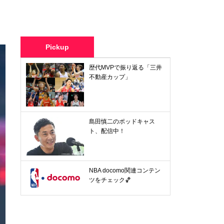
Pickup
歴代MVPで振り返る「三井
不動産カップ」
島田慎二のポッドキャス
ト、配信中！
NBA docomo関連コンテン
ツをチェック🏀