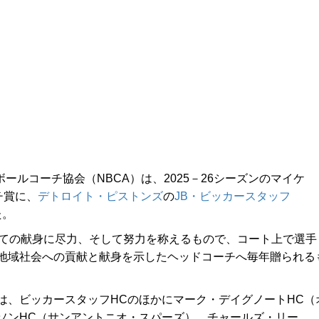
ールコーチ協会（NBCA）は、2025－26シーズンのマイケ
チ賞に、
デトロイト・ピストンズ
の
JB・ビッカースタッフ
た。
ての献身に尽力、そして努力を称えるもので、コート上で選手
地域社会への貢献と献身を示したヘッドコーチへ毎年贈られる
、ビッカースタッフHCのほかにマーク・デイグノートHC（
ソンHC（サンアントニオ・スパーズ）、チャールズ・リー