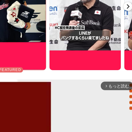
もっと読む
arrow_forward_ios