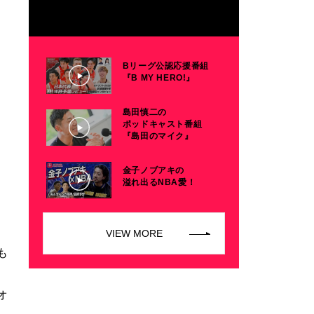
Bリーグ公認応援番組
『B MY HERO!』
島田慎二の
ポッドキャスト番組
『島田のマイク』
金子ノブアキの
溢れ出るNBA愛！
VIEW MORE
も
オ