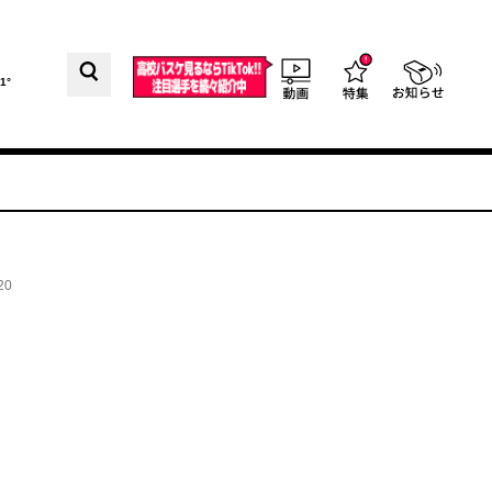
1°
20