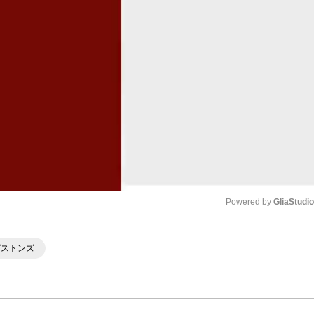
Powered by 
GliaStudi
Mute
ピストンズ