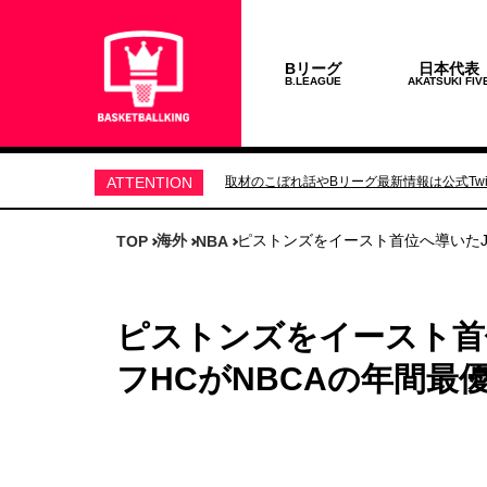
Bリーグ
日本代表
B.LEAGUE
AKATSUKI FIV
ATTENTION
取材のこぼれ話やBリーグ最新情報は公式Twit
海外
ピストンズをイースト首位へ導いたJ
TOP
NBA
ピストンズをイースト首
フHCがNBCAの年間最