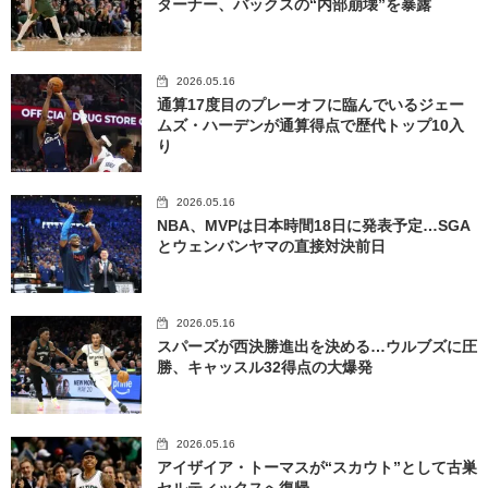
ターナー、バックスの“内部崩壊”を暴露
2026.05.16
通算17度目のプレーオフに臨んでいるジェー
ムズ・ハーデンが通算得点で歴代トップ10入
り
2026.05.16
NBA、MVPは日本時間18日に発表予定…SGA
とウェンバンヤマの直接対決前日
2026.05.16
スパーズが西決勝進出を決める…ウルブズに圧
勝、キャッスル32得点の大爆発
2026.05.16
アイザイア・トーマスが“スカウト”として古巣
セルティックスへ復帰