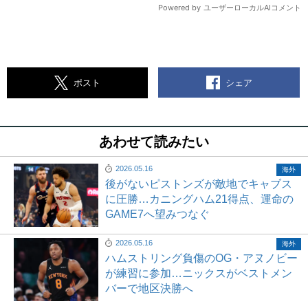
シェア
ポスト
あわせて読みたい
2026.05.16
海外
後がないピストンズが敵地でキャブス
に圧勝…カニングハム21得点、運命の
GAME7へ望みつなぐ
2026.05.16
海外
ハムストリング負傷のOG・アヌノビー
が練習に参加…ニックスがベストメン
バーで地区決勝へ