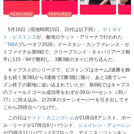
5月16日（現地時間15日、日付は以下同）。
デトロイ
ト・ピストンズ
が、敵地ロケット・アリーナで行われた
「
NBA
プレーオフ2026」イースタン・カンファレンス・セ
ミファイナル第6戦で、クリーブランド・キャバリアーズ相
手に115－94で勝利し、3勝3敗のタイに持ち込んだ。
キャブスとのシリーズで、ピストンズはホーム2連勝を飾
るも続く第3戦から3連敗で2勝3敗に陥り、あと1敗でシー
ズン終了の窮地に追い込まれていたが、第6戦ではキャブス
のフィールドゴール成功率をわずか39.0パーセント（30／
77）に抑え込み、計20本のターンオーバーを引き出してそ
こから28得点へつなげた。
この日は
ケイド・カニングハム
が21得点8アシスト、ポー
ル・リードが17得点6リバウンド、
ジェイレン・デューレン
が15得点11リバウンド3ブロック、デイニス・ジェンキン