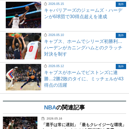
2026.05.15
海外
キャバリアーズのジェームズ・ハーデ
ンが6球団で30得点超えを達成
2026.05.10
海外
キャブス、ホームでシリーズ初勝利…
ハーデンがカニングハムとのクラッチ
対決を制す
2026.05.12
海外
キャブスがホームでピストンズに連
勝…2勝2敗のタイに、ミッチェルが43
得点の活躍
NBA
の関連記事
2026.05.16
「選手は常に遅刻」「最もクレイジーな環境」