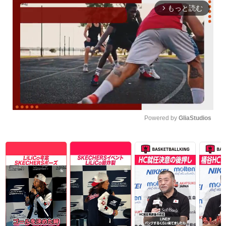
もっと読む
arrow_forward_ios
Powered by 
GliaStudios
Unmute