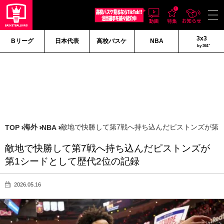
3x3
Bリーグ
日本代表
高校バスケ
NBA
by 361°
海外
敵地で快勝して第7戦へ持ち込んだピストンズが第1
TOP
NBA
敵地で快勝して第7戦へ持ち込んだピストンズが
第1シードとして歴代2位の記録
2026.05.16