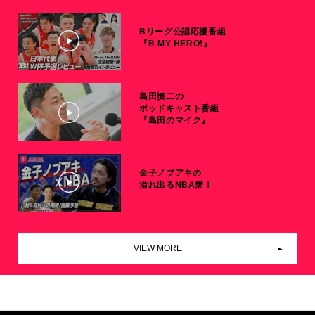
Bリーグ公認応援番組
『B MY HERO!』
島田慎二の
ポッドキャスト番組
『島田のマイク』
金子ノブアキの
溢れ出るNBA愛！
VIEW MORE