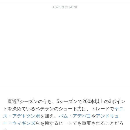
ADVERTISEMENT
直近7シーズンのうち、5シーズンで200本以上の3ポイン
トを決めているベテランのシュート力は、トレードで
ヤニ
ス・アデトクンボ
を加え、
バム・アデバヨ
や
アンドリュ
ー・ウィギンズ
らを擁するヒートでも重宝されることだろ