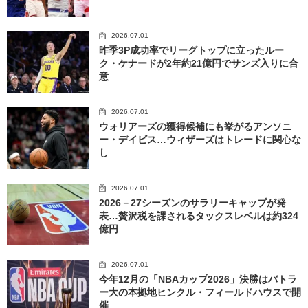
2026.07.01
昨季3P成功率でリーグトップに立ったルー
ク・ケナードが2年約21億円でサンズ入りに合
意
2026.07.01
ウォリアーズの獲得候補にも挙がるアンソニ
ー・デイビス…ウィザーズはトレードに関心な
し
2026.07.01
2026－27シーズンのサラリーキャップが発
表…贅沢税を課されるタックスレベルは約324
億円
2026.07.01
今年12月の「NBAカップ2026」決勝はバトラ
ー大の本拠地ヒンクル・フィールドハウスで開
催