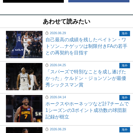
あわせて読みたい
2026.06.29
海外
自己最高の成績を残したペイトン・ワ
トソン…ナゲッツは制限付きFAの若手
との再契約を目指す
2026.04.25
海外
「スパーズで特別なことを成し遂げた
かった」ケルドン・ジョンソンが最優
秀シックスマン賞
2026.04.14
海外
ホークスやホーネッツなど計7チームで
1シーズンの3ポイント成功数の球団新
記録が樹立
2026.06.29
海外