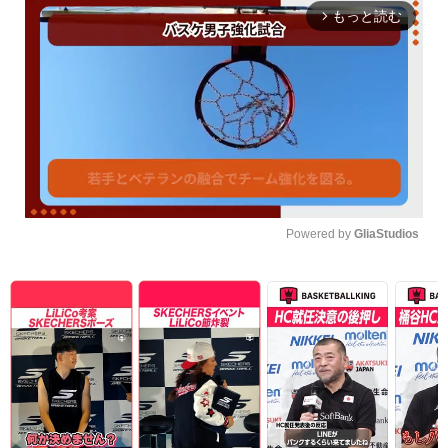
もっと読む
arrow_forward_ios
Powered by 
GliaStudios
Unmute