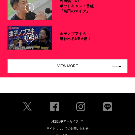
島田慎二の
ポッドキャスト番組
『島田のマイク』
金子ノブアキの
溢れ出るNBA愛！
VIEW MORE
月別記事アーカイブ
サイトについてのお問い合わせ