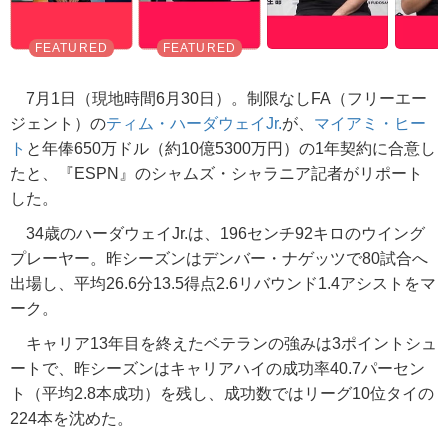
7月1日（現地時間6月30日）。制限なしFA（フリーエー
ジェント）の
ティム・ハーダウェイJr.
が、
マイアミ・ヒー
ト
と年俸650万ドル（約10億5300万円）の1年契約に合意し
たと、『ESPN』のシャムズ・シャラニア記者がリポート
した。
34歳のハーダウェイJr.は、196センチ92キロのウイング
プレーヤー。昨シーズンはデンバー・ナゲッツで80試合へ
出場し、平均26.6分13.5得点2.6リバウンド1.4アシストをマ
ーク。
キャリア13年目を終えたベテランの強みは3ポイントシュ
ートで、昨シーズンはキャリアハイの成功率40.7パーセン
ト（平均2.8本成功）を残し、成功数ではリーグ10位タイの
224本を沈めた。