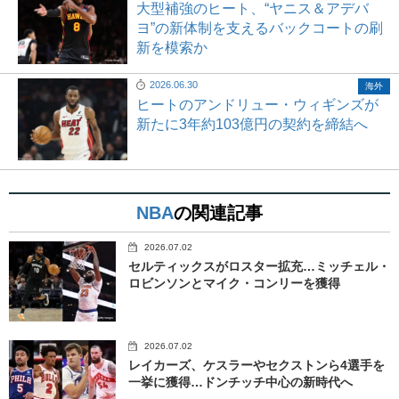
大型補強のヒート、“ヤニス＆アデバ
ヨ”の新体制を支えるバックコートの刷
新を模索か
2026.06.30
海外
ヒートのアンドリュー・ウィギンズが
新たに3年約103億円の契約を締結へ
NBA
の関連記事
2026.07.02
セルティックスがロスター拡充…ミッチェル・
ロビンソンとマイク・コンリーを獲得
2026.07.02
レイカーズ、ケスラーやセクストンら4選手を
一挙に獲得…ドンチッチ中心の新時代へ