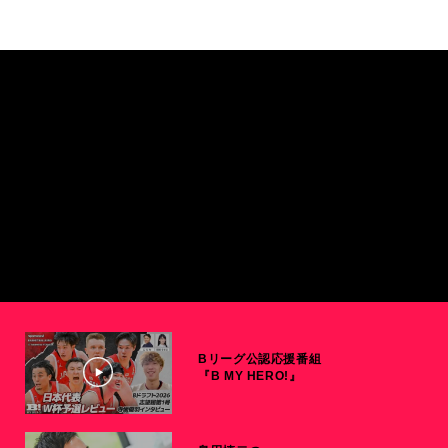
Bリーグ公認応援番組
『B MY HERO!』