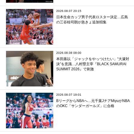
2026.08.07 20:15
日本生命カップ男子代表ロスター決定…広島
の三谷桂司朗が急きょ追加招集
2026.08.08 08:00
本田蕗以「ジャックをやっつけたい」“大濠対
決”を意識…八村塁主宰『BLACK SAMURAI
SUMMIT 2026』で刺激
2026.08.07 19:01
BリーグからNBAへ…元千葉JチアMiyuがNBA
のOKC「サンダーガールズ」に合格