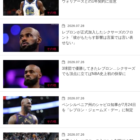
ウォリアーズとの1年契約に合意
その他
2026.07.28
レブロンが正式加入したシクサーズのフロ
ント「彼がもたらす影響は言葉では言い表
せない」
その他
2026.07.26
3球団で優勝してきたレブロン…シクサーズ
でも頂点に立てばNBA史上初の快挙に
その他
2026.07.26
ペンシルベニア州のシャピロ知事が7月24日
を「レブロン・ジェームズ・デー」に制定
その他
2026.07.26