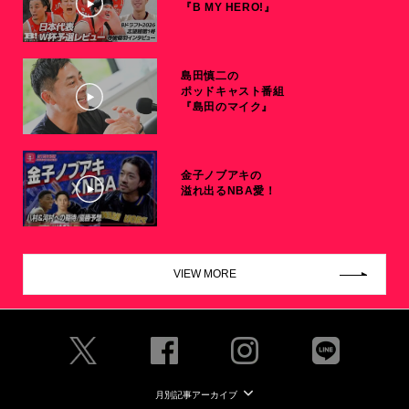
『B MY HERO!』
島田慎二の
ポッドキャスト番組
『島田のマイク』
金子ノブアキの
溢れ出るNBA愛！
VIEW MORE
月別記事アーカイブ