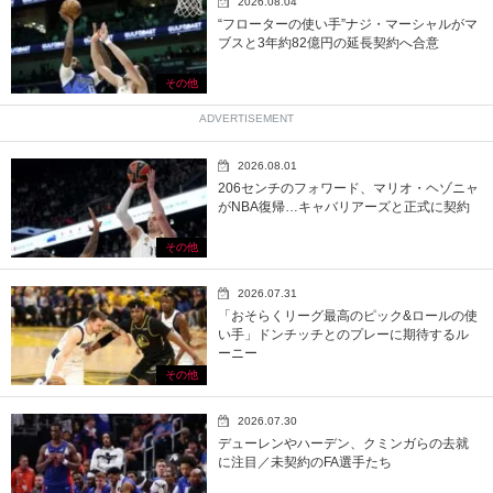
2026.08.04
“フローターの使い手”ナジ・マーシャルがマ
ブスと3年約82億円の延長契約へ合意
その他
ADVERTISEMENT
2026.08.01
206センチのフォワード、マリオ・ヘゾニャ
がNBA復帰…キャバリアーズと正式に契約
その他
2026.07.31
「おそらくリーグ最高のピック&ロールの使
い手」ドンチッチとのプレーに期待するル
ーニー
その他
2026.07.30
デューレンやハーデン、クミンガらの去就
に注目／未契約のFA選手たち