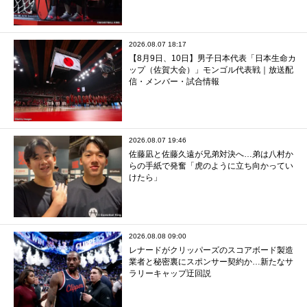
2026.08.07 18:17
【8月9日、10日】男子日本代表「日本生命カ
ップ（佐賀大会）」モンゴル代表戦｜放送配
信・メンバー・試合情報
2026.08.07 19:46
佐藤凪と佐藤久遠が兄弟対決へ…弟は八村か
らの手紙で発奮「虎のように立ち向かってい
けたら」
2026.08.08 09:00
レナードがクリッパーズのスコアボード製造
業者と秘密裏にスポンサー契約か‬…新たなサ
ラリーキャップ迂回説