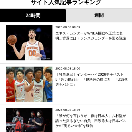
サイト人気記事ランキング
週間
24時間
2026.08.08 08:09
エネス・カンターがWNBA挑戦を正式に表
明…背景にはトランスジェンダーを巡る議論
2026.08.08 18:00
【独自選出】インターハイ2026男子ベスト
5「超万能戦士」「規格外の得点力」「U18落
選をバネに」
2026.08.08 18:36
「誰が何を言おうが、僕は日本人」八村塁が
語った揺るぎない自負…田臥勇太は日本バス
ケの“明るい未来”を確信