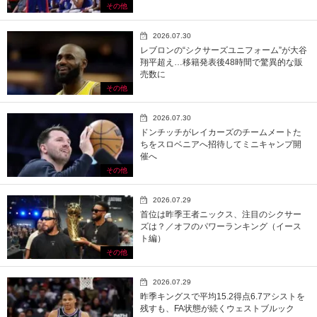
その他
2026.07.30
レブロンの“シクサーズユニフォーム”が大谷
翔平超え…移籍発表後48時間で驚異的な販
売数に
その他
2026.07.30
ドンチッチがレイカーズのチームメートた
ちをスロベニアへ招待してミニキャンプ開
催へ
その他
2026.07.29
首位は昨季王者ニックス、注目のシクサー
ズは？／オフのパワーランキング（イース
ト編）
その他
2026.07.29
昨季キングスで平均15.2得点6.7アシストを
残すも、FA状態が続くウェストブルック