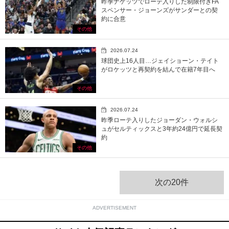
昨季ナゲッツでローテ入りした制限付きFA
スペンサー・ジョーンズがサンダーとの契
約に合意
その他
2026.07.24
球団史上16人目…ジェイショーン・テイト
がロケッツと再契約を結んで在籍7年目へ
その他
2026.07.24
昨季ローテ入りしたジョーダン・ウォルシ
ュがセルティックスと3年約24億円で延長契
約
その他
次の20件
ADVERTISEMENT