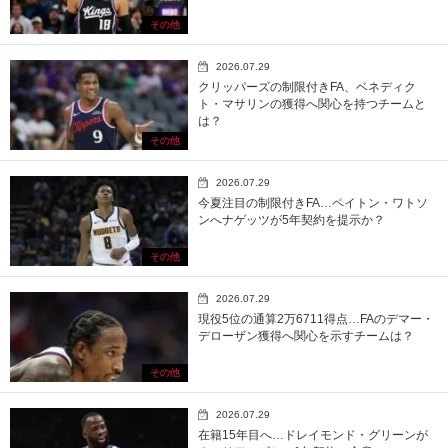
その他
2026.07.29
クリッパーズの制限付きFA、ベネディク
ト・マサリンの獲得へ関心を持つチームと
は？
その他
2026.07.29
今夏注目の制限付きFA…ペイトン・ワトソ
ンへナゲッツが5年契約を提示か？
その他
2026.07.29
現役5位の通算2万6711得点…FAのデマー・
デローザン獲得へ関心を示すチームは？
その他
2026.07.29
在籍15年目へ…ドレイモンド・グリーンが