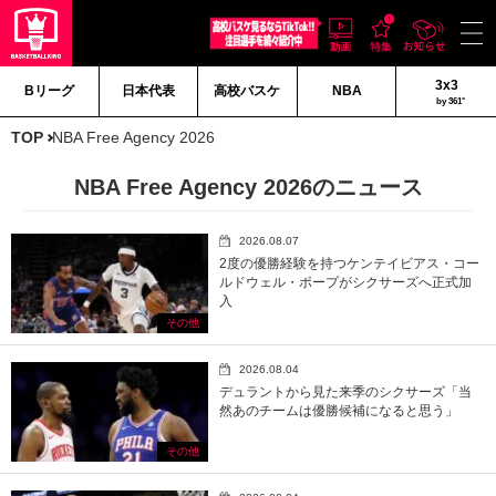
3x3
Bリーグ
日本代表
高校バスケ
NBA
by 361°
TOP
NBA Free Agency 2026
NBA Free Agency 2026のニュース
2026.08.07
2度の優勝経験を持つケンテイビアス・コー
ルドウェル・ポープがシクサーズへ正式加
入
その他
2026.08.04
デュラントから見た来季のシクサーズ「当
然あのチームは優勝候補になると思う」
その他